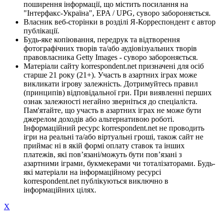
поширення інформації, що містить посилання на
"Інтерфакс-Україна", EPA / UPG, суворо забороняється.
Власник веб-сторінки в розділі Я-Корреспондент є автор
публікації.
Будь-яке копіювання, передрук та відтворення
фотографічних творів та/або аудіовізуальних творів
правовласника Getty Images - суворо забороняється.
Матеріали сайту korrespondent.net призначені для осіб
старше 21 року (21+). Участь в азартних іграх може
викликати ігрову залежність. Дотримуйтесь правил
(принципів) відповідальної гри. При виявленні перших
ознак залежності негайно зверніться до спеціаліста.
Пам'ятайте, що участь в азартних іграх не може бути
джерелом доходів або альтернативою роботі.
Інформаційний ресурс korrespondent.net не проводить
ігри на реальні та/або віртуальні гроші, також сайт не
приймає ні в якій формі оплату ставок та інших
платежів, які пов’язані/можуть бути пов’язані з
азартними іграми, букмекерами чи тоталізаторами. Будь-
які матеріали на інформаційному ресурсі
korrespondent.net публікуються виключно в
інформаційних цілях.
X