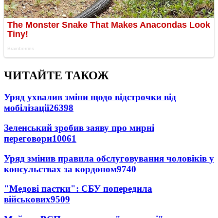
ЧИТАЙТЕ ТАКОЖ
Уряд ухвалив зміни щодо відстрочки від
мобілізації
26398
Зеленський зробив заяву про мирні
переговори
10061
Уряд змінив правила обслуговування чоловіків у
консульствах за кордоном
9740
"Медові пастки": СБУ попередила
військових
9509