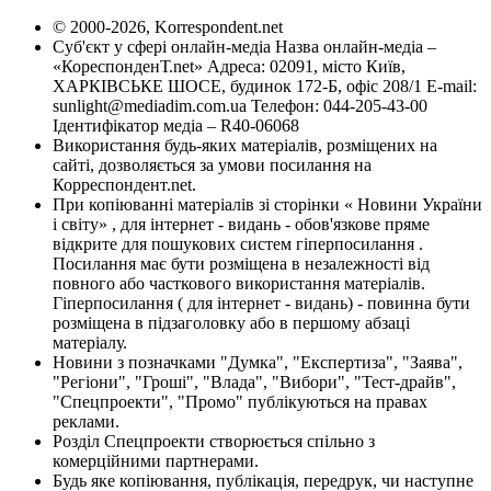
© 2000-2026, Korrespondent.net
Суб'єкт у сфері онлайн-медіа Назва онлайн-медіа –
«КореспонденТ.net» Адреса: 02091, місто Київ,
ХАРКІВСЬКЕ ШОСЕ, будинок 172-Б, офіс 208/1 E-mail:
sunlight@mediadim.com.ua
Телефон: 044-205-43-00
Ідентифікатор медіа – R40-06068
Використання будь-яких матеріалів, розміщених на
сайті, дозволяється за умови посилання на
Корреспондент.net.
При копіюванні матеріалів зі сторінки « Новини України
і світу» , для інтернет - видань - обов'язкове пряме
відкрите для пошукових систем гіперпосилання .
Посилання має бути розміщена в незалежності від
повного або часткового використання матеріалів.
Гіперпосилання ( для інтернет - видань) - повинна бути
розміщена в підзаголовку або в першому абзаці
матеріалу.
Новини з позначками "Думка", "Експертиза", "Заява",
"Регіони", "Гроші", "Влада", "Вибори", "Тест-драйв",
"Спецпроекти", "Промо" публікуються на правах
реклами.
Розділ Спецпроекти створюється спільно з
комерційними партнерами.
Будь яке копіювання, публікація, передрук, чи наступне