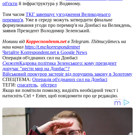
об'єкти
й інфраструктура у Водяному.
Тим часом
ТКГ завершує узгодження Великоднього
перемир'я
. Уже в середу можуть затвердити фінальне
формулювання угоди про перемир'я на Донбасі на Великдень,
заявив Президент Володимир Зеленський.
Новини від
Корреспондент.net
в Telegram. Підписуйтесь на
наш канал
https://t.me/korrespondentnet
Читайте Korrespondent.net в Google News
Операція об'єднаних сил на Донбасі
Сюжет
Кадрова політика Зеленського: кому президент
доручає "нести мир на Донбас"?
Військовий прокурор застеріг від порушень закону в Золотому
СПЕЦТЕМА:
Операція об'єднаних сил на Донбасі
ТЕГИ:
спасатель
,
обстрел
Якщо ви помітили помилку, виділіть необхідний текст і
натисніть Ctrl + Enter, щоб повідомити про це редакцію.