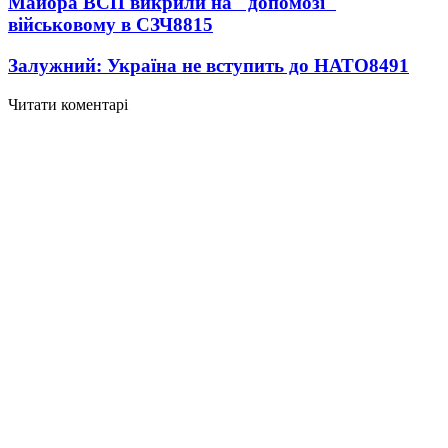
Майора ВСП викрили на "допомозі"
військовому в СЗЧ
8815
Залужний: Україна не вступить до НАТО
8491
Читати коментарі