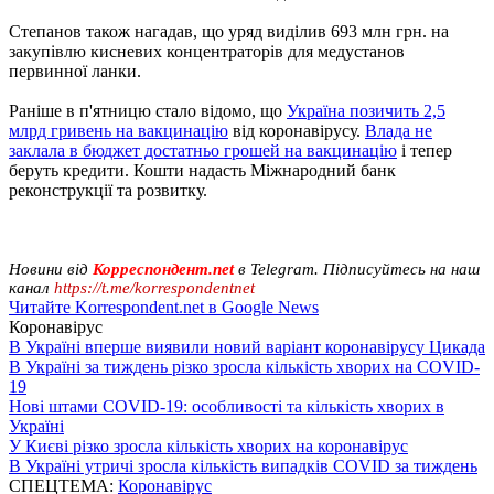
Степанов також нагадав, що уряд виділив 693 млн грн. на
закупівлю кисневих концентраторів для медустанов
первинної ланки.
Раніше в п'ятницю стало відомо, що
Україна позичить 2,5
млрд гривень на вакцинацію
від коронавірусу.
Влада не
заклала в бюджет достатньо грошей на вакцинацію
і тепер
беруть кредити. Кошти надасть Міжнародний банк
реконструкції та розвитку.
Новини від
Корреспондент.net
в Telegram. Підписуйтесь на наш
канал
https://t.me/korrespondentnet
Читайте Korrespondent.net в Google News
Коронавірус
В Україні вперше виявили новий варіант коронавірусу Цикада
В Україні за тиждень різко зросла кількість хворих на COVID-
19
Нові штами COVID-19: особливості та кількість хворих в
Україні
У Києві різко зросла кількість хворих на коронавірус
В Україні утричі зросла кількість випадків COVID за тиждень
СПЕЦТЕМА:
Коронавірус