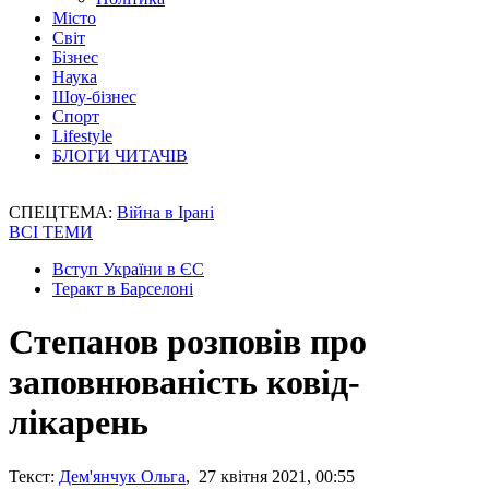
Місто
Світ
Бізнес
Наука
Шоу-бізнес
Спорт
Lifestyle
БЛОГИ ЧИТАЧІВ
СПЕЦТЕМА:
Війна в Ірані
ВСІ ТЕМИ
Вступ України в ЄС
Теракт в Барселоні
Степанов розповів про
заповнюваність ковід-
лікарень
Текст:
Дем'янчук Ольга
, 27 квітня 2021, 00:55