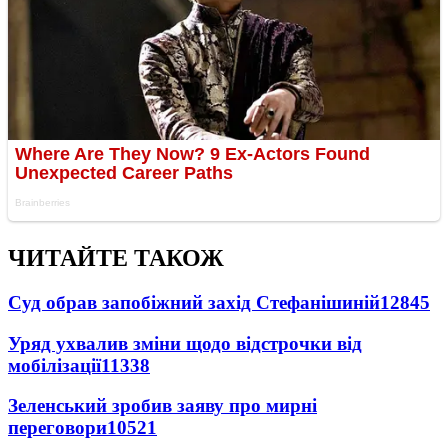
ЧИТАЙТЕ ТАКОЖ
Суд обрав запобіжний захід Стефанішиній
12845
Уряд ухвалив зміни щодо відстрочки від
мобілізації
11338
Зеленський зробив заяву про мирні
переговори
10521