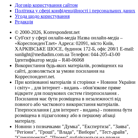
Договір користування сайтом
Політика у сфері конфіденційності і персональних даних
Угода щодо користування
Редакція
© 2000-2026, Korrespondent.net
Суб'єкт у сфері онлайн-медіа Назва онлайн-медіа –
«КореспонденТ.net» Адреса: 02091, місто Київ,
ХАРКІВСЬКЕ ШОСЕ, будинок 172-Б, офіс 208/1 E-mail:
sunlight@mediadim.com.ua
Телефон: 044-205-43-00
Ідентифікатор медіа – R40-06068
Використання будь-яких матеріалів, розміщених на
сайті, дозволяється за умови посилання на
Корреспондент.net.
При копіюванні матеріалів зі сторінки « Новини України
і світу» , для інтернет - видань - обов'язкове пряме
відкрите для пошукових систем гіперпосилання .
Посилання має бути розміщена в незалежності від
повного або часткового використання матеріалів.
Гіперпосилання ( для інтернет - видань) - повинна бути
розміщена в підзаголовку або в першому абзаці
матеріалу.
Новини з позначками "Думка", "Експертиза", "Заява",
"Регіони", "Гроші", "Влада", "Вибори", "Тест-драйв",
"Спецпроекти", "Промо" публікуються на правах