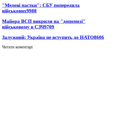
"Медові пастки": СБУ попередила
військових
9988
Майора ВСП викрили на "допомозі"
військовому в СЗЧ
9709
Залужний: Україна не вступить до НАТО
8606
Читати коментарі