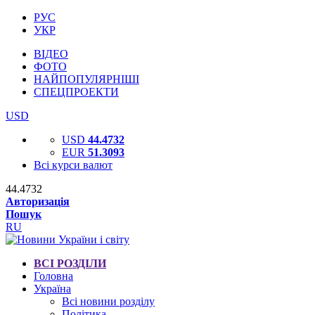
РУС
УКР
ВІДЕО
ФОТО
НАЙПОПУЛЯРНІШІ
СПЕЦПРОЕКТИ
USD
USD
44.4732
EUR
51.3093
Всі курси валют
44.4732
Авторизація
Пошук
RU
ВСІ РОЗДІЛИ
Головна
Україна
Всі новини розділу
Політика