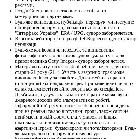
реклами.
Розділ Спецпроекти створюється спільно з
комерційними партнерами.
Будь яке копіювання, публікація, передрук, чи наступне
поширення інформації, що містить посилання на
"Інтерфакс-Україна", EPA / UPG, суворо забороняється.
Власник веб-сторінки в розділі Я-Корреспондент є автор
публікації.
Будь-яке копіювання, передрук та відтворення
фотографічних творів та/або аудіовізуальних творів
правовласника Getty Images - суворо забороняється.
Матеріали сайту korrespondent.net призначені для осіб
старше 21 року (21+). Участь в азартних іграх може
викликати ігрову залежність. Дотримуйтесь правил
(принципів) відповідальної гри. При виявленні перших
ознак залежності негайно зверніться до спеціаліста.
Пам'ятайте, що участь в азартних іграх не може бути
джерелом доходів або альтернативою роботі.
Інформаційний ресурс korrespondent.net не проводить
ігри на реальні та/або віртуальні гроші, також сайт не
приймає ні в якій формі оплату ставок та інших
платежів, які пов’язані/можуть бути пов’язані з
азартними іграми, букмекерами чи тоталізаторами. Будь-
які матеріали на інформаційному ресурсі