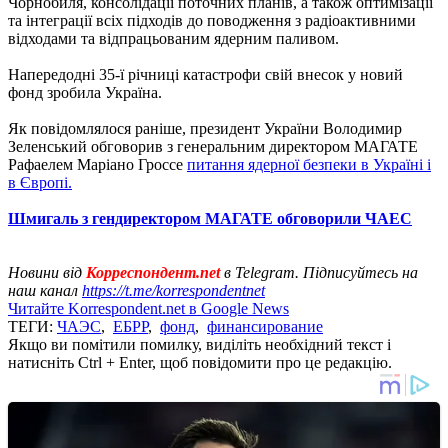
Чорнобиля, консолідації поточних планів, а також оптимізації
та інтеграції всіх підходів до поводження з радіоактивними
відходами та відпрацьованим ядерним паливом.
Напередодні 35-ї річниці катастрофи свій внесок у новий
фонд зробила Україна.
Як повідомлялося раніше, президент України Володимир
Зеленський обговорив з генеральним директором МАГАТЕ
Рафаелем Маріано Гроссе
питання ядерної безпеки в Україні і
в Європі.
Шмигаль з гендиректором МАГАТЕ обговорили ЧАЕС
Новини від
Корреспондент.net
в Telegram. Підписуйтесь на
наш канал
https://t.me/korrespondentnet
Читайте Korrespondent.net в Google News
ТЕГИ:
ЧАЭС
,
ЕБРР
,
фонд
,
финансирование
Якщо ви помітили помилку, виділіть необхідний текст і
натисніть Ctrl + Enter, щоб повідомити про це редакцію.