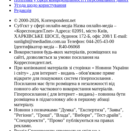
Угода щодо користування
Редакція
© 2000-2026, Korrespondent.net
Суб'єкт у сфері онлайн-медіа Назва онлайн-медіа –
«КореспонденТ.net» Адреса: 02091, місто Київ,
ХАРКІВСЬКЕ ШОСЕ, будинок 172-Б, офіс 208/1 E-mail:
sunlight@mediadim.com.ua
Телефон: 044-205-43-00
Ідентифікатор медіа – R40-06068
Використання будь-яких матеріалів, розміщених на
сайті, дозволяється за умови посилання на
Корреспондент.net.
При копіюванні матеріалів зі сторінки « Новини України
і світу» , для інтернет - видань - обов'язкове пряме
відкрите для пошукових систем гіперпосилання .
Посилання має бути розміщена в незалежності від
повного або часткового використання матеріалів.
Гіперпосилання ( для інтернет - видань) - повинна бути
розміщена в підзаголовку або в першому абзаці
матеріалу.
Новини з позначками "Думка", "Експертиза", "Заява",
"Регіони", "Гроші", "Влада", "Вибори", "Тест-драйв",
"Спецпроекти", "Промо" публікуються на правах
реклами.
Розділ Спецпроекти створюється спільно з