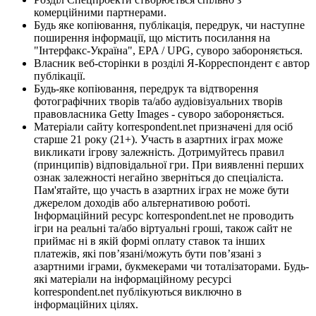
комерційними партнерами.
Будь яке копіювання, публікація, передрук, чи наступне
поширення інформації, що містить посилання на
"Інтерфакс-Україна", EPA / UPG, суворо забороняється.
Власник веб-сторінки в розділі Я-Корреспондент є автор
публікації.
Будь-яке копіювання, передрук та відтворення
фотографічних творів та/або аудіовізуальних творів
правовласника Getty Images - суворо забороняється.
Матеріали сайту korrespondent.net призначені для осіб
старше 21 року (21+). Участь в азартних іграх може
викликати ігрову залежність. Дотримуйтесь правил
(принципів) відповідальної гри. При виявленні перших
ознак залежності негайно зверніться до спеціаліста.
Пам'ятайте, що участь в азартних іграх не може бути
джерелом доходів або альтернативою роботі.
Інформаційний ресурс korrespondent.net не проводить
ігри на реальні та/або віртуальні гроші, також сайт не
приймає ні в якій формі оплату ставок та інших
платежів, які пов’язані/можуть бути пов’язані з
азартними іграми, букмекерами чи тоталізаторами. Будь-
які матеріали на інформаційному ресурсі
korrespondent.net публікуються виключно в
інформаційних цілях.