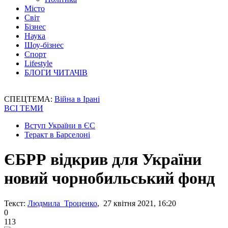
Місто
Світ
Бізнес
Наука
Шоу-бізнес
Спорт
Lifestyle
БЛОГИ ЧИТАЧІВ
СПЕЦТЕМА:
Війна в Ірані
ВСІ ТЕМИ
Вступ України в ЄС
Теракт в Барселоні
ЄБРР відкрив для України
новий чорнобильський фонд
Текст:
Людмила Троценко
, 27 квітня 2021, 16:20
0
113