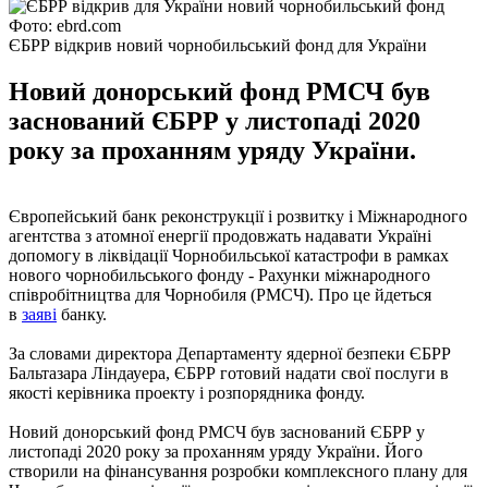
Фото: ebrd.com
ЄБРР відкрив новий чорнобильський фонд для України
Новий донорський фонд РМСЧ був
заснований ЄБРР у листопаді 2020
року за проханням уряду України.
Європейський банк реконструкції і розвитку і Міжнародного
агентства з атомної енергії продовжать надавати Україні
допомогу в ліквідації Чорнобильської катастрофи в рамках
нового чорнобильського фонду - Рахунки міжнародного
співробітництва для Чорнобиля (РМСЧ). Про це йдеться
в
заяві
банку.
За словами директора Департаменту ядерної безпеки ЄБРР
Бальтазара Ліндауера, ЄБРР готовий надати свої послуги в
якості керівника проекту і розпорядника фонду.
Новий донорський фонд РМСЧ був заснований ЄБРР у
листопаді 2020 року за проханням уряду України. Його
створили на фінансування розробки комплексного плану для