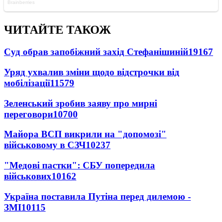
ЧИТАЙТЕ ТАКОЖ
Суд обрав запобіжний захід Стефанішиній
19167
Уряд ухвалив зміни щодо відстрочки від
мобілізації
11579
Зеленський зробив заяву про мирні
переговори
10700
Майора ВСП викрили на "допомозі"
військовому в СЗЧ
10237
"Медові пастки": СБУ попередила
військових
10162
Україна поставила Путіна перед дилемою -
ЗМІ
10115