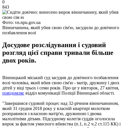
0
843
Фото: vn.npu.gov.ua
Вінничанина, який убив свою сім'ю, засудили до довічного
позбавлення волі
Досудове розслідування і судовий
розгляд цієї справи тривали більше
двох років.
Вінницький міський суд засудив до довічного позбавлення
волі чоловіка, який вбив свою сім'ю - матір, дружину і двох
дітей у віці трьох і семи років. Про це у вівторок, 27 квітня,
повідомляє
відділ комунікації Поліції Вінницької області.
"Завершився судовий процес над 32-річним вінничанином,
який 31 грудня 2018 року у власній квартирі молотком
розправився з власною матір'ю, дружиною і двома
малолітніми дітьми. Підсудному колегія суддів оголосила
вирок за фактом умисного вбивства (п.1, п.2 ч.2 ст.115 КК) і