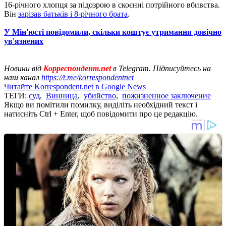
16-річного хлопця за підозрою в скоєнні потрійного вбивства.
Він
зарізав батьків і 8-річного брата
.
У Мін'юсті повідомили, скільки коштує утримання довічно
ув'язнених
Новини від
Корреспондент.net
в Telegram. Підписуйтесь на
наш канал
https://t.me/korrespondentnet
Читайте Korrespondent.net в Google News
ТЕГИ:
суд
,
Винница
,
убийство
,
пожизненное заключение
Якщо ви помітили помилку, виділіть необхідний текст і
натисніть Ctrl + Enter, щоб повідомити про це редакцію.