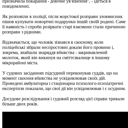
призначила покарання - довічне ув'язнення", - ідеться в
повідомленні.
Як розповіли в поліції, після жорстокої розправи зловмисник
пішов купувати новорічні подарунки іншій своїй родині. Саме
її наявність і спроби розірвати старі взаємини стали причиною
розправи з рідними.
Відзначається, що чоловік зізнався в скоєному, коли
поліцейські зібрали неспростовні докази його провини і,
зокрема, знайшли знаряддя вбивства - закривавлений
молоток, який він викинув на сміттєзвалище в іншому
мікрорайоні міста.
У судових засіданнях підсудний переконував суддів, що на
момент скоєння вбивства не усвідомлював своїх дій.
Проведені амбулаторна і стаціонарна психолого-психіатричні
експертизи показали, що свої дії він усвідомлював і є осудним.
Досудове розслідування і судовий розгляд цієї справи тривали
більше двох років.