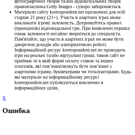
фотографічних творів та/або аудіовізуальних творів
правовласника Getty Images - суворо забороняється.
Матеріали сайту korrespondent.net призначені для осіб
старше 21 року (21+). Участь в азартних іграх може
викликати ігрову залежність. Дотримуйтесь правил
(принципів) відповідальної гри. При виявленні перших
ознак залежності негайно зверніться до спеціаліста.
Пам'ятайте, що участь в азартних іграх не може бути
джерелом доходів або альтернативою роботі.
Інформаційний ресурс korrespondent.net не проводить
ігри на реальні та/або віртуальні гроші, також сайт не
приймає ні в якій формі оплату ставок та інших
платежів, які пов’язані/можуть бути пов’язані з
азартними іграми, букмекерами чи тоталізаторами. Будь-
які матеріали на інформаційному ресурсі
korrespondent.net публікуються виключно в
інформаційних цілях.
X
Ошибка