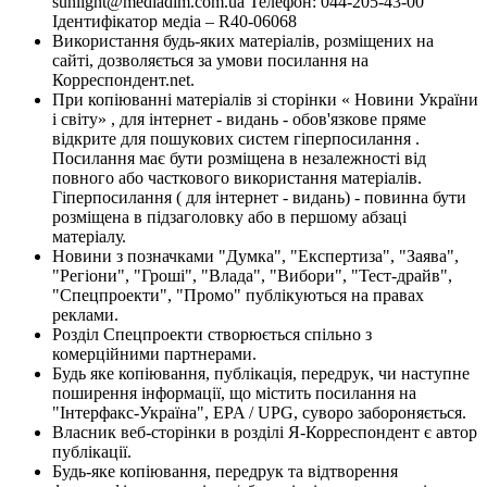
sunlight@mediadim.com.ua
Телефон: 044-205-43-00
Ідентифікатор медіа – R40-06068
Використання будь-яких матеріалів, розміщених на
сайті, дозволяється за умови посилання на
Корреспондент.net.
При копіюванні матеріалів зі сторінки « Новини України
і світу» , для інтернет - видань - обов'язкове пряме
відкрите для пошукових систем гіперпосилання .
Посилання має бути розміщена в незалежності від
повного або часткового використання матеріалів.
Гіперпосилання ( для інтернет - видань) - повинна бути
розміщена в підзаголовку або в першому абзаці
матеріалу.
Новини з позначками "Думка", "Експертиза", "Заява",
"Регіони", "Гроші", "Влада", "Вибори", "Тест-драйв",
"Спецпроекти", "Промо" публікуються на правах
реклами.
Розділ Спецпроекти створюється спільно з
комерційними партнерами.
Будь яке копіювання, публікація, передрук, чи наступне
поширення інформації, що містить посилання на
"Інтерфакс-Україна", EPA / UPG, суворо забороняється.
Власник веб-сторінки в розділі Я-Корреспондент є автор
публікації.
Будь-яке копіювання, передрук та відтворення