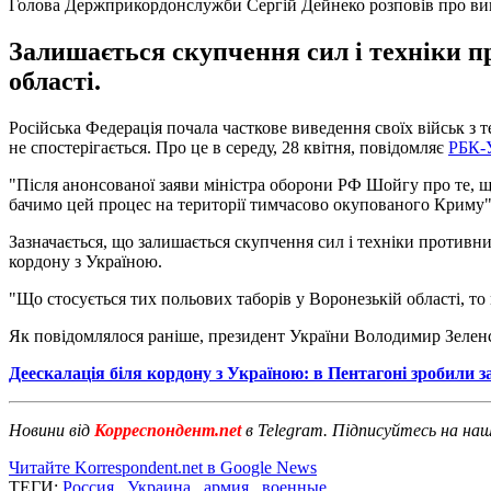
Голова Держприкордонслужби Сергій Дейнеко розповів про вив
Залишається скупчення сил і техніки пр
області.
Російська Федерація почала часткове виведення своїх військ з 
не спостерігається. Про це в середу, 28 квітня, повідомляє
РБК-
"Після анонсованої заяви міністра оборони РФ Шойгу про те, що 
бачимо цей процес на території тимчасово окупованого Криму",
Зазначається, що залишається скупчення сил і техніки противник
кордону з Україною.
"Що стосується тих польових таборів у Воронезькій області, то
Як повідомлялося раніше, президент України Володимир Зеленс
Деескалація біля кордону з Україною: в Пентагоні зробили з
Новини від
Корреспондент.net
в Telegram. Підписуйтесь на на
Читайте Korrespondent.net в Google News
ТЕГИ:
Россия
,
Украина
,
армия
,
военные