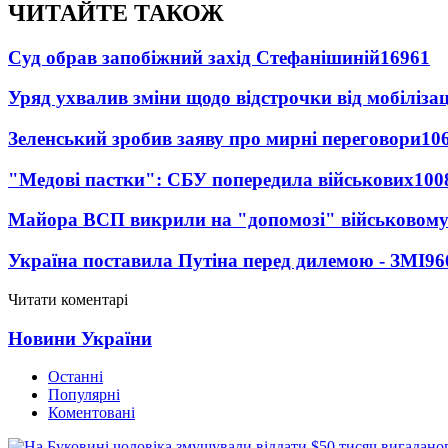
ЧИТАЙТЕ ТАКОЖ
Суд обрав запобіжний захід Стефанішиній
16961
Уряд ухвалив зміни щодо відстрочки від мобілізац
Зеленський зробив заяву про мирні переговори
10
"Медові пастки": СБУ попередила військових
100
Майора ВСП викрили на "допомозі" військовому
Україна поставила Путіна перед дилемою - ЗМІ
96
Читати коментарі
Новини України
Останні
Популярні
Коментовані