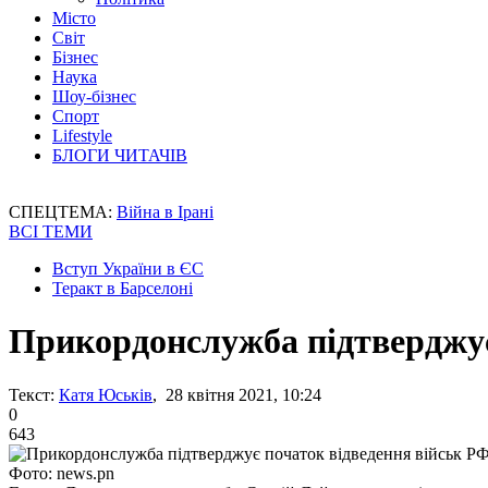
Місто
Світ
Бізнес
Наука
Шоу-бізнес
Спорт
Lifestyle
БЛОГИ ЧИТАЧІВ
СПЕЦТЕМА:
Війна в Ірані
ВСІ ТЕМИ
Вступ України в ЄС
Теракт в Барселоні
Прикордонслужба підтверджує
Текст:
Катя Юськів
, 28 квітня 2021, 10:24
0
643
Фото: news.pn