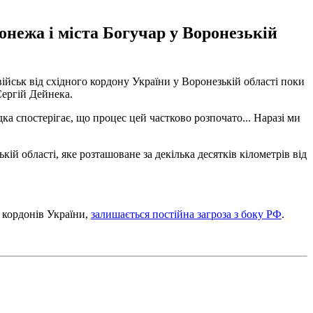
онежа і міста Богучар у Воронезькій
військ від східного кордону України у Воронезькій області поки
ергій Дейнека.
ка спостерігає, що процес цей частково розпочато... Наразі ми
ій області, яке розташоване за декілька десятків кілометрів від
 кордонів України,
залишається постійна загроза з боку РФ
.