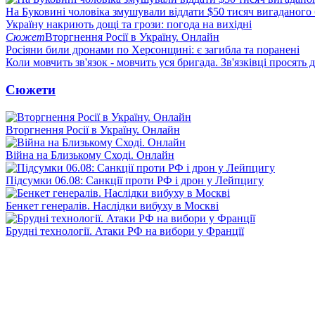
На Буковині чоловіка змушували віддати $50 тисяч вигаданого
Україну накриють дощі та грози: погода на вихідні
Сюжет
Вторгнення Росії в Україну. Онлайн
Росіяни били дронами по Херсонщині: є загибла та поранені
Коли мовчить зв'язок - мовчить уся бригада. Зв'язківці просять
Сюжети
Вторгнення Росії в Україну. Онлайн
Війна на Близькому Сході. Онлайн
Підсумки 06.08: Санкції проти РФ і дрон у Лейпцигу
Бенкет генералів. Наслідки вибуху в Москві
Брудні технології. Атаки РФ на вибори у Франції