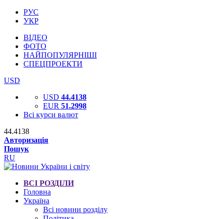
РУС
УКР
ВІДЕО
ФОТО
НАЙПОПУЛЯРНІШІ
СПЕЦПРОЕКТИ
USD
USD
44.4138
EUR
51.2998
Всі курси валют
44.4138
Авторизація
Пошук
RU
ВСІ РОЗДІЛИ
Головна
Україна
Всі новини розділу
Політика