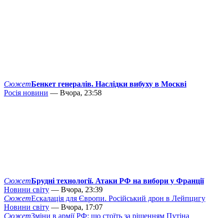
Сюжет
Бенкет генералів. Наслідки вибуху в Москві
Росія новини
— Вчора, 23:58
Сюжет
Брудні технології. Атаки РФ на вибори у Франції
Новини світу
— Вчора, 23:39
Сюжет
Ескалація для Європи. Російський дрон в Лейпцигу
Новини світу
— Вчора, 17:07
Сюжет
Зміни в армії РФ: що стоїть за рішенням Путіна