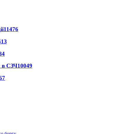
ії
11476
613
84
 в СЗЧ
10049
67