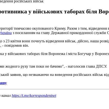
едення російських військ
отивника у військових таборах біля Вор
території тимчасово окупованого Криму. Разом з тим, відведення 
Україна
з посиланням на главу Державної прикордонної служби С
з 23 квітня вони почнуть відведення військ, дійсно, наша розвід
 - повідомив він.
а у військових таборах біля Воронежа і міста Богучар у Воронезьк
 ми жодного руху там поки не бачимо", - наголосив глава ДПСУ.
ький заявив, що незважаючи на виведення російських військ від
аяву
ш канал
https://t.me/korrespondentnet