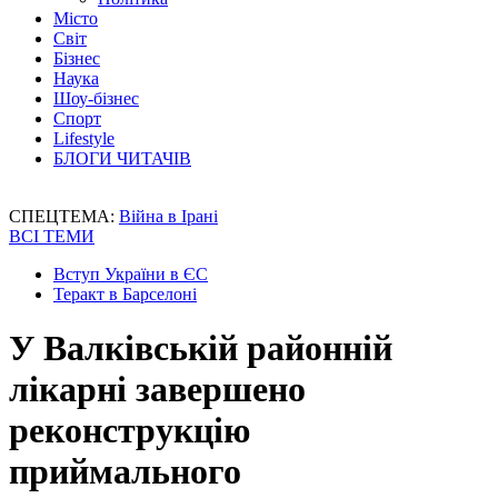
Місто
Світ
Бізнес
Наука
Шоу-бізнес
Спорт
Lifestyle
БЛОГИ ЧИТАЧІВ
СПЕЦТЕМА:
Війна в Ірані
ВСІ ТЕМИ
Вступ України в ЄС
Теракт в Барселоні
У Валківській районній
лікарні завершено
реконструкцію
приймального