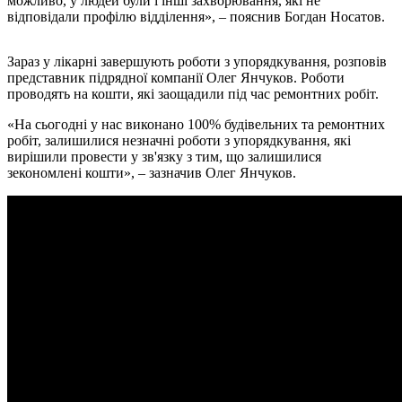
можливо, у людей були і інші захворювання, які не
відповідали профілю відділення», – пояснив Богдан Носатов.
Зараз у лікарні завершують роботи з упорядкування, розповів
представник підрядної компанії Олег Янчуков. Роботи
проводять на кошти, які заощадили під час ремонтних робіт.
«На сьогодні у нас виконано 100% будівельних та ремонтних
робіт, залишилися незначні роботи з упорядкування, які
вирішили провести у зв'язку з тим, що залишилися
зекономлені кошти», – зазначив Олег Янчуков.