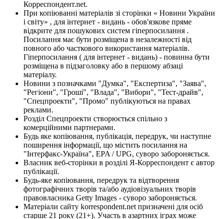
Корреспондент.net.
При копіюванні матеріалів зі сторінки « Новини України
і світу» , для інтернет - видань - обов'язкове пряме
відкрите для пошукових систем гіперпосилання .
Посилання має бути розміщена в незалежності від
повного або часткового використання матеріалів.
Гіперпосилання ( для інтернет - видань) - повинна бути
розміщена в підзаголовку або в першому абзаці
матеріалу.
Новини з позначками "Думка", "Експертиза", "Заява",
"Регіони", "Гроші", "Влада", "Вибори", "Тест-драйв",
"Спецпроекти", "Промо" публікуються на правах
реклами.
Розділ Спецпроекти створюється спільно з
комерційними партнерами.
Будь яке копіювання, публікація, передрук, чи наступне
поширення інформації, що містить посилання на
"Інтерфакс-Україна", EPA / UPG, суворо забороняється.
Власник веб-сторінки в розділі Я-Корреспондент є автор
публікації.
Будь-яке копіювання, передрук та відтворення
фотографічних творів та/або аудіовізуальних творів
правовласника Getty Images - суворо забороняється.
Матеріали сайту korrespondent.net призначені для осіб
старше 21 року (21+). Участь в азартних іграх може