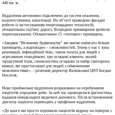
440 кв. м.
Відділення автономно підключено до систем опалення,
водопостачання, каналізації. На об’єкті проведено фасадні
роботи із застосуванням енергоощадних технологій,
облаштовано під'їзну дорогу. Всередині приміщення зробили
перепланування. Облаштовано 15 «типових» приміщень.
«Завдяки "Великому будівництву" ми маємо набагато більше
приміщень, а відповідно – і можливостей. Тепер у нас є зона
реанімації, інфекційний бокс, також палата для людей з
агресивною поведінкою, три оглядові кімнати, малий
хірургічний блок, гінекологічна оглядова та набір санітарних
кімнат, які пристосовані для людей з обмеженими
можливостями», – розповів директор Валківської ЦРЛ Богдан
Носатов.
Нове приймальне відділення розраховано на перебування
пацієнтів упродовж доби. За цей час проводиться діагностика,
надання невідкладної медичної допомоги. Після встановлення
діагнозу пацієнта переводять у профільне відділення.
«До цього ми просто піднімали пацієнтів відразу на поверхи і,