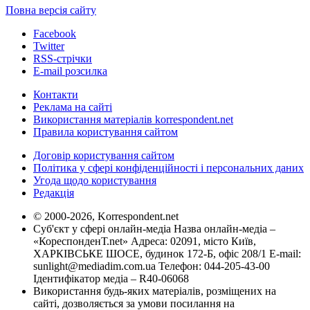
Повна версія сайту
Facebook
Twitter
RSS-стрічки
E-mail розсилка
Контакти
Реклама на сайті
Використання матеріалів korrespondent.net
Правила користування сайтом
Договір користування сайтом
Політика у сфері конфіденційності і персональних даних
Угода щодо користування
Редакція
© 2000-2026, Korrespondent.net
Суб'єкт у сфері онлайн-медіа Назва онлайн-медіа –
«КореспонденТ.net» Адреса: 02091, місто Київ,
ХАРКІВСЬКЕ ШОСЕ, будинок 172-Б, офіс 208/1 E-mail:
sunlight@mediadim.com.ua
Телефон: 044-205-43-00
Ідентифікатор медіа – R40-06068
Використання будь-яких матеріалів, розміщених на
сайті, дозволяється за умови посилання на