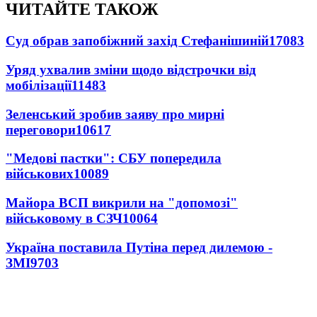
ЧИТАЙТЕ ТАКОЖ
Суд обрав запобіжний захід Стефанішиній
17083
Уряд ухвалив зміни щодо відстрочки від
мобілізації
11483
Зеленський зробив заяву про мирні
переговори
10617
"Медові пастки": СБУ попередила
військових
10089
Майора ВСП викрили на "допомозі"
військовому в СЗЧ
10064
Україна поставила Путіна перед дилемою -
ЗМІ
9703