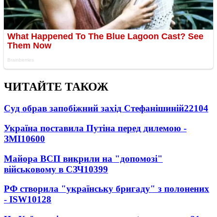
ЧИТАЙТЕ ТАКОЖ
Суд обрав запобіжний захід Стефанішиній
22104
Україна поставила Путіна перед дилемою -
ЗМІ
10600
Майора ВСП викрили на "допомозі"
військовому в СЗЧ
10399
РФ створила "українську бригаду" з полонених
- ISW
10128