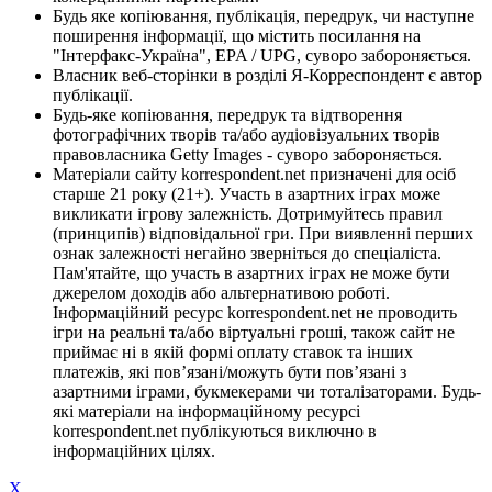
Будь яке копіювання, публікація, передрук, чи наступне
поширення інформації, що містить посилання на
"Інтерфакс-Україна", EPA / UPG, суворо забороняється.
Власник веб-сторінки в розділі Я-Корреспондент є автор
публікації.
Будь-яке копіювання, передрук та відтворення
фотографічних творів та/або аудіовізуальних творів
правовласника Getty Images - суворо забороняється.
Матеріали сайту korrespondent.net призначені для осіб
старше 21 року (21+). Участь в азартних іграх може
викликати ігрову залежність. Дотримуйтесь правил
(принципів) відповідальної гри. При виявленні перших
ознак залежності негайно зверніться до спеціаліста.
Пам'ятайте, що участь в азартних іграх не може бути
джерелом доходів або альтернативою роботі.
Інформаційний ресурс korrespondent.net не проводить
ігри на реальні та/або віртуальні гроші, також сайт не
приймає ні в якій формі оплату ставок та інших
платежів, які пов’язані/можуть бути пов’язані з
азартними іграми, букмекерами чи тоталізаторами. Будь-
які матеріали на інформаційному ресурсі
korrespondent.net публікуються виключно в
інформаційних цілях.
X