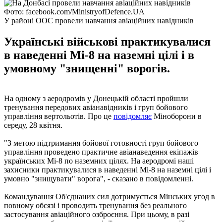
Фото: facebook.com/MinistryofDefence.UA
У районі ООС провели навчання авіаційних навідників
Українські військові практикувалися
в наведенні Мі-8 на наземні цілі і в
умовному "знищенні" ворогів.
На одному з аеродромів у Донецькій області пройшли
тренування передових авіанавідників і груп бойового
управління вертольотів. Про це
повідомляє
Міноборони в
середу, 28 квітня.
"З метою підтримання бойової готовності груп бойового
управління проведено практичне авіанаведення екіпажів
українських Мі-8 по наземних цілях. На аеродромі наші
захисники практикувалися в наведенні Мі-8 на наземні цілі і
умовно "знищувати" ворога", - сказано в повідомленні.
Командування Об'єднаних сил дотримується Мінських угод в
повному обсязі і проводить тренування без реального
застосування авіаційного озброєння. При цьому, в разі