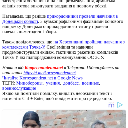
загострення обстановки на лінії розмежування, армійська
авіація готова виконувати завдання в повному обсязі.
Нагадаємо, що раніше
прикордонники провели навчання в
Донецькій області
. З вузькопрофільними фахівцями бойового
напрямку Донецького прикордонного загону провели
навчально-методичні збори.
Також повідомлялося, що
на Херсонщині пройшли навчання з
комплексами Точка-У
. Свої вміння та навички
продемонстрували екіпажі тактичних ракетних комплексів
Точка-У, які підпорядковані командуванню ОС ЗСУ.
Новини від
Корреспондент.net
в Telegram. Підписуйтесь на
наш канал
https://t.me/korrespondentnet
Читайте Korrespondent.net в Google News
ТЕГИ:
Минобороны
,
учения
,
донбасс
,
военные
,
военнослужащие
Якщо ви помітили помилку, виділіть необхідний текст і
натисніть Ctrl + Enter, щоб повідомити про це редакцію.