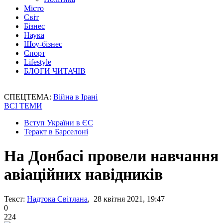
Місто
Світ
Бізнес
Наука
Шоу-бізнес
Спорт
Lifestyle
БЛОГИ ЧИТАЧІВ
СПЕЦТЕМА:
Війна в Ірані
ВСІ ТЕМИ
Вступ України в ЄС
Теракт в Барселоні
На Донбасі провели навчання
авіаційних навідників
Текст:
Надтока Світлана
, 28 квітня 2021, 19:47
0
224