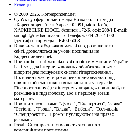
Редакція
© 2000-2026, Korrespondent.net
Суб'єкт у сфері онлайн-медіа Назва онлайн-медіа –
«КореспонденТ.net» Адреса: 02091, місто Київ,
ХАРКІВСЬКЕ ШОСЕ, будинок 172-Б, офіс 208/1 E-mail:
sunlight@mediadim.com.ua
Телефон: 044-205-43-00
Ідентифікатор медіа – R40-06068
Використання будь-яких матеріалів, розміщених на
сайті, дозволяється за умови посилання на
Корреспондент.net.
При копіюванні матеріалів зі сторінки « Новини України
і світу» , для інтернет - видань - обов'язкове пряме
відкрите для пошукових систем гіперпосилання .
Посилання має бути розміщена в незалежності від
повного або часткового використання матеріалів.
Гіперпосилання ( для інтернет - видань) - повинна бути
розміщена в підзаголовку або в першому абзаці
матеріалу.
Новини з позначками "Думка", "Експертиза", "Заява",
"Регіони", "Гроші", "Влада", "Вибори", "Тест-драйв",
"Спецпроекти", "Промо" публікуються на правах
реклами.
Розділ Спецпроекти створюється спільно з
комерційними партнерами.