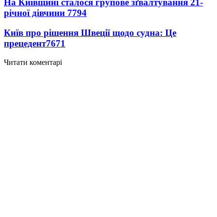
На Київщині сталося групове зґвалтування 21-
річної дівчини
7794
Київ про рішення Швеції щодо судна: Це
прецедент
7671
Читати коментарі