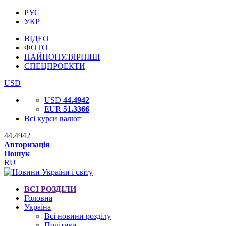
РУС
УКР
ВІДЕО
ФОТО
НАЙПОПУЛЯРНІШІ
СПЕЦПРОЕКТИ
USD
USD
44.4942
EUR
51.3366
Всі курси валют
44.4942
Авторизація
Пошук
RU
ВСІ РОЗДІЛИ
Головна
Україна
Всі новини розділу
Політика