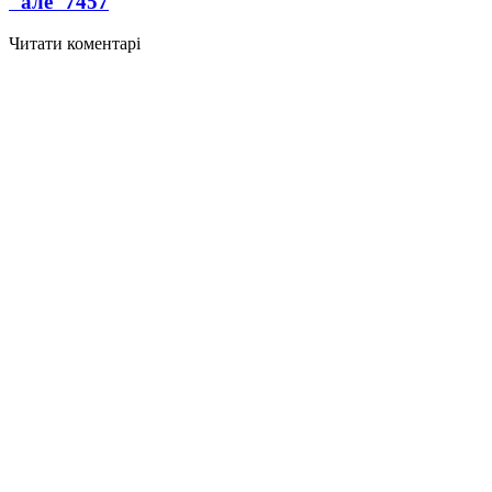
"але"
7457
Читати коментарі