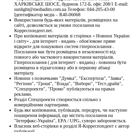
ХАРКІВСЬКЕ ШОСЕ, будинок 172-Б, офіс 208/1 E-mail:
sunlight@mediadim.com.ua
Телефон: 044-205-43-00
Ідентифікатор медіа – R40-06068
Використання будь-яких матеріалів, розміщених на
сайті, дозволяється за умови посилання на
Корреспондент.net.
При копіюванні матеріалів зі сторінки « Новини України
і світу» , для інтернет - видань - обов'язкове пряме
відкрите для пошукових систем гіперпосилання .
Посилання має бути розміщена в незалежності від
повного або часткового використання матеріалів.
Гіперпосилання ( для інтернет - видань) - повинна бути
розміщена в підзаголовку або в першому абзаці
матеріалу.
Новини з позначками "Думка", "Експертиза", "Заява",
"Регіони", "Гроші", "Влада", "Вибори", "Тест-драйв",
"Спецпроекти", "Промо" публікуються на правах
реклами.
Розділ Спецпроекти створюється спільно з
комерційними партнерами.
Будь яке копіювання, публікація, передрук, чи наступне
поширення інформації, що містить посилання на
"Інтерфакс-Україна", EPA / UPG, суворо забороняється.
Власник веб-сторінки в розділі Я-Корреспондент є автор
публікації.