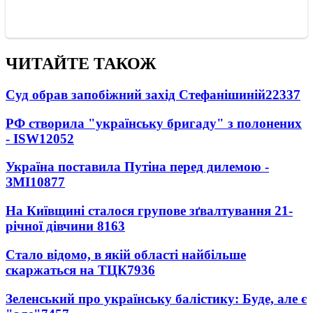
ЧИТАЙТЕ ТАКОЖ
Суд обрав запобіжний захід Стефанішиній
22337
РФ створила "українську бригаду" з полонених
- ISW
12052
Україна поставила Путіна перед дилемою -
ЗМІ
10877
На Київщині сталося групове зґвалтування 21-
річної дівчини
8163
Стало відомо, в якій області найбільше
скаржаться на ТЦК
7936
Зеленський про українську балістику: Буде, але є