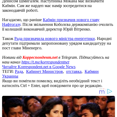
Денисом Шмигалем. Наступника Мокана має визначити
Кабмін. Сам же нардеп має намір зосередитися на
законодавчій роботі.
Нагадаємо, що раніше
Кабмін призначив нового главу
Нафтогазу
. Після звільнення Коболєва держкомпанію очолить
її колишній виконавчий директор Юрій Вітренко.
Також
Рада призначила нового міністра енергетики
. Народні
депутати підтримали запропоновану урядом кандидатуру на
пост глави Міненерго.
Новини від
Корреспондент.net
в Telegram. Підписуйтесь на
наш канал
https://t.me/korrespondentnet
Читайте Korrespondent.net в Google News
ТЕГИ:
Рада
,
Кабинет Министров
,
отставка
,
Кабмин
Украины
Якщо ви помітили помилку, виділіть необхідний текст і
натисніть Ctrl + Enter, щоб повідомити про це редакцію.