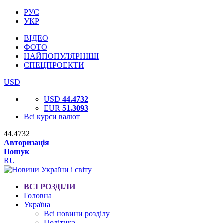
РУС
УКР
ВІДЕО
ФОТО
НАЙПОПУЛЯРНІШІ
СПЕЦПРОЕКТИ
USD
USD
44.4732
EUR
51.3093
Всі курси валют
44.4732
Авторизація
Пошук
RU
ВСІ РОЗДІЛИ
Головна
Україна
Всі новини розділу
Політика