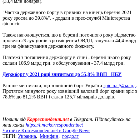
(33,4 млн доларів).
"Частка державного боргу в гривнях на кінець березня 2021
року зросла до 39,8%", - додали в прес-службі Міністерства
фінансів.
Також наголошується, що в березні поточного року відомство
провело 29 аукціонів з розміщення ОВДП, залучило 44,4 млрд
грн на фінансування державного бюджету.
Платежі з погашення держборгу в січні - березні цього року
склали 106,9 млрд грн, з обслуговування - 37,4 млрд грн.
Держборг у 2021 році знизиться до 55,8% ВВП - НБУ
Раніше ми писали, що зовнішній борг України
зріс на $4 млрд
.
Протягом минулого року зовнішній валовий борг країни зріс з
78,6% до 81,2% ВВП і склав 125,7 мільярдів доларів.
Новини від
Корреспондент.net
в Telegram. Підписуйтесь на
наш канал
https://t.me/korrespondentnet
Читайте Korrespondent.net в Google News
ТЕГИ:
Украина
,
Минфин
,
госдолг