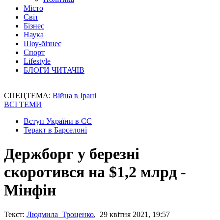
Місто
Світ
Бізнес
Наука
Шоу-бізнес
Спорт
Lifestyle
БЛОГИ ЧИТАЧІВ
СПЕЦТЕМА:
Війна в Ірані
ВСІ ТЕМИ
Вступ України в ЄС
Теракт в Барселоні
Держборг у березні
скоротився на $1,2 млрд -
Мінфін
Текст:
Людмила Троценко
, 29 квітня 2021, 19:57