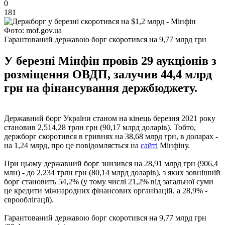
0
181
Фото: mof.gov.ua
Гарантований державою борг скоротився на 9,77 млрд грн
У березні Мінфін провів 29 аукціонів з
розміщення ОВДП, залучив 44,4 млрд
грн на фінансування держбюджету.
Державний борг України станом на кінець березня 2021 року
становив 2,514,28 трлн грн (90,17 млрд доларів). Тобто,
держборг скоротився в гривнях на 38,68 млрд грн, в доларах -
на 1,24 млрд, про це повідомляється на
сайті
Мінфіну.
При цьому державний борг знизився на 28,91 млрд грн (906,4
млн) - до 2,234 трлн грн (80,14 млрд доларів), з яких зовнішній
борг становить 54,2% (у тому числі 21,2% від загальної суми
це кредити міжнародних фінансових організацій, а 28,9% -
єврооблігації).
Гарантований державою борг скоротився на 9,77 млрд грн