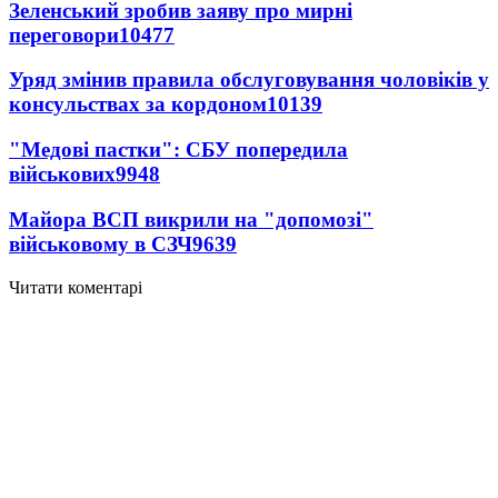
Зеленський зробив заяву про мирні
переговори
10477
Уряд змінив правила обслуговування чоловіків у
консульствах за кордоном
10139
"Медові пастки": СБУ попередила
військових
9948
Майора ВСП викрили на "допомозі"
військовому в СЗЧ
9639
Читати коментарі