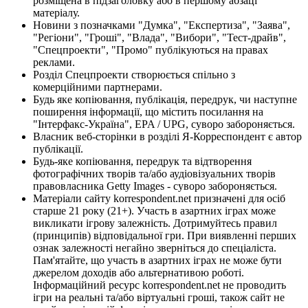
розміщена в підзаголовку або в першому абзаці
матеріалу.
Новини з позначками "Думка", "Експертиза", "Заява",
"Регіони", "Гроші", "Влада", "Вибори", "Тест-драйв",
"Спецпроекти", "Промо" публікуються на правах
реклами.
Розділ Спецпроекти створюється спільно з
комерційними партнерами.
Будь яке копіювання, публікація, передрук, чи наступне
поширення інформації, що містить посилання на
"Інтерфакс-Україна", EPA / UPG, суворо забороняється.
Власник веб-сторінки в розділі Я-Корреспондент є автор
публікації.
Будь-яке копіювання, передрук та відтворення
фотографічних творів та/або аудіовізуальних творів
правовласника Getty Images - суворо забороняється.
Матеріали сайту korrespondent.net призначені для осіб
старше 21 року (21+). Участь в азартних іграх може
викликати ігрову залежність. Дотримуйтесь правил
(принципів) відповідальної гри. При виявленні перших
ознак залежності негайно зверніться до спеціаліста.
Пам'ятайте, що участь в азартних іграх не може бути
джерелом доходів або альтернативою роботі.
Інформаційний ресурс korrespondent.net не проводить
ігри на реальні та/або віртуальні гроші, також сайт не