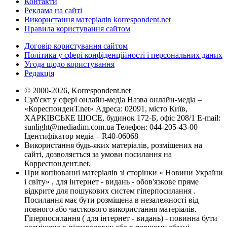
Контакти
Реклама на сайті
Використання матеріалів korrespondent.net
Правила користування сайтом
Договір користування сайтом
Політика у сфері конфіденційності і персональних даних
Угода щодо користування
Редакція
© 2000-2026, Korrespondent.net
Суб'єкт у сфері онлайн-медіа Назва онлайн-медіа –
«КореспонденТ.net» Адреса: 02091, місто Київ,
ХАРКІВСЬКЕ ШОСЕ, будинок 172-Б, офіс 208/1 E-mail:
sunlight@mediadim.com.ua
Телефон: 044-205-43-00
Ідентифікатор медіа – R40-06068
Використання будь-яких матеріалів, розміщених на
сайті, дозволяється за умови посилання на
Корреспондент.net.
При копіюванні матеріалів зі сторінки « Новини України
і світу» , для інтернет - видань - обов'язкове пряме
відкрите для пошукових систем гіперпосилання .
Посилання має бути розміщена в незалежності від
повного або часткового використання матеріалів.
Гіперпосилання ( для інтернет - видань) - повинна бути