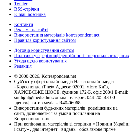
Twitter
RSS-стрічки
E-mail розсилка
Контакти
Реклама на сайті
Використання матеріалів korrespondent.net
Правила користування сайтом
Договір користування сайтом
Політика у сфері конфіденційності і персональних даних
Угода щодо користування
Редакція
© 2000-2026, Korrespondent.net
Суб'єкт у сфері онлайн-медіа Назва онлайн-медіа –
«КореспонденТ.net» Адреса: 02091, місто Київ,
ХАРКІВСЬКЕ ШОСЕ, будинок 172-Б, офіс 208/1 E-mail:
sunlight@mediadim.com.ua
Телефон: 044-205-43-00
Ідентифікатор медіа – R40-06068
Використання будь-яких матеріалів, розміщених на
сайті, дозволяється за умови посилання на
Корреспондент.net.
При копіюванні матеріалів зі сторінки « Новини України
і світу» , для інтернет - видань - обов'язкове пряме