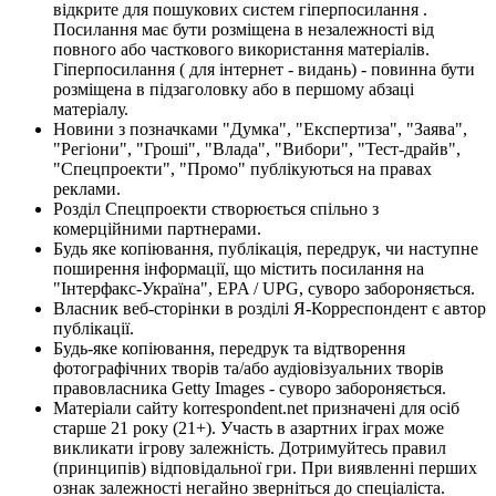
відкрите для пошукових систем гіперпосилання .
Посилання має бути розміщена в незалежності від
повного або часткового використання матеріалів.
Гіперпосилання ( для інтернет - видань) - повинна бути
розміщена в підзаголовку або в першому абзаці
матеріалу.
Новини з позначками "Думка", "Експертиза", "Заява",
"Регіони", "Гроші", "Влада", "Вибори", "Тест-драйв",
"Спецпроекти", "Промо" публікуються на правах
реклами.
Розділ Спецпроекти створюється спільно з
комерційними партнерами.
Будь яке копіювання, публікація, передрук, чи наступне
поширення інформації, що містить посилання на
"Інтерфакс-Україна", EPA / UPG, суворо забороняється.
Власник веб-сторінки в розділі Я-Корреспондент є автор
публікації.
Будь-яке копіювання, передрук та відтворення
фотографічних творів та/або аудіовізуальних творів
правовласника Getty Images - суворо забороняється.
Матеріали сайту korrespondent.net призначені для осіб
старше 21 року (21+). Участь в азартних іграх може
викликати ігрову залежність. Дотримуйтесь правил
(принципів) відповідальної гри. При виявленні перших
ознак залежності негайно зверніться до спеціаліста.