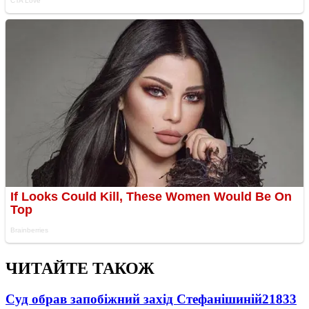
ЧИТАЙТЕ ТАКОЖ
Суд обрав запобіжний захід Стефанішиній
21833