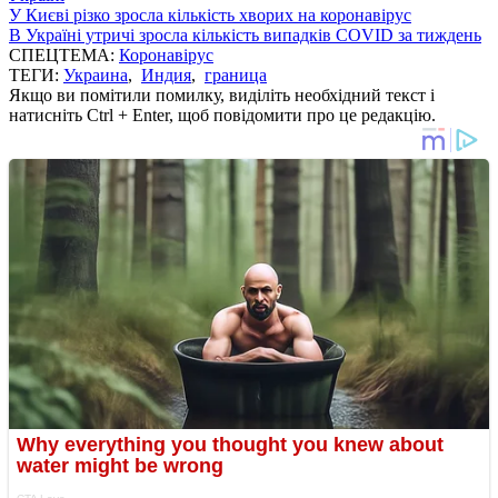
У Києві різко зросла кількість хворих на коронавірус
В Україні утричі зросла кількість випадків COVID за тиждень
СПЕЦТЕМА:
Коронавірус
ТЕГИ:
Украина
,
Индия
,
граница
Якщо ви помітили помилку, виділіть необхідний текст і
натисніть Ctrl + Enter, щоб повідомити про це редакцію.