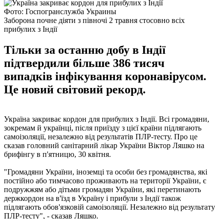
Фото: Госпогранслужба Украины
Заборона почне діяти з півночі 2 травня стосовно всіх
прибулих з Індії
Тільки за останню добу в Індії
підтвердили більше 386 тисяч
випадків інфікування коронавірусом.
Це новий світовий рекорд.
Україна закриває кордон для прибулих з Індії. Всі громадяни,
зокремам й українці, після приїзду з цієї країни підлягають
самоізоляції, незалежно від результатів ПЛР-тесту. Про це
сказав головний санітарний лікар України Віктор Ляшко на
брифінгу в п'ятницю, 30 квітня.
"Громадяни України, іноземці та особи без громадянства, які
постійно або тимчасово проживають на території України, є
подружжям або дітьми громадян України, які перетинають
держкордон на в'їзд в Україну і прибули з Індії також
підлягають обов'язковій самоізоляції. Незалежно від результату
ПЛР-тесту", - сказав Ляшко.