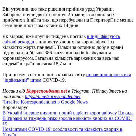
Він уточнив, що таке рішення прийняв уряд України.
Заборона почне діяти з півночі 2 травня стосовно всіх
прибулих з Індії та тих, що перебували на її території не менше
семи днів протягом останніх 14 днів.
Як відомо, вже другий тиждень поспіль
в Індії фіксують
світові рекорди
з приросту хворих на коронавірус і за
кількістю жертв пандемії. Тільки за останню добу в країні
підтвердили більше 386 тисяч випадків інфікування
коронавірусом. Загальна кількість заражених за весь час
епідемії в країні досягла 18,7 млн.
При цьому в останні дні в країнах світу
почав поширюватися
"індійський" штам
COVID-19.
Новини від
Корреспондент.net
в Telegram. Підписуйтесь на
наш канал
https://t.me/korrespondentnet
Читайте Korrespondent.net в Google News
Коронавірус
В Україні вперше виявили новий варіант коронавірусу Цикада
В Україні за тиждень різко зросла кількість хворих на COVID-
19
Нові штами COVID-19: особливості та кількість хворих в
Україні