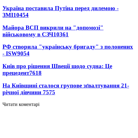
Україна поставила Путіна перед дилемою -
ЗМІ
10454
Майора ВСП викрили на "допомозі"
військовому в СЗЧ
10361
РФ створила "українську бригаду" з полонених
- ISW
9054
Київ про рішення Швеції щодо судна: Це
прецедент
7618
На Київщині сталося групове зґвалтування 21-
річної дівчини
7575
Читати коментарі