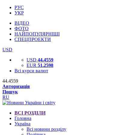
РУС
УКР
ВІДЕО
ФОТО
НАЙПОПУЛЯРНІШІ
СПЕЦПРОЕКТИ
USD
USD
44.4559
EUR
51.2598
Всі курси валют
44.4559
Авторизація
Пошук
RU
ВСІ РОЗДІЛИ
Головна
Україна
Всі новини розділу
Політика