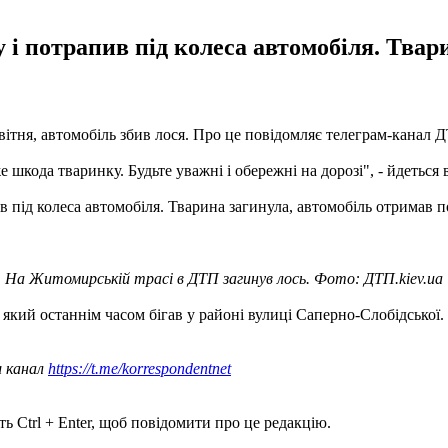
 і потрапив під колеса автомобіля. Твар
вітня, автомобіль збив лося. Про це повідомляє телеграм-канал Д
шкода тваринку. Будьте уважні і обережні на дорозі", - йдеться 
ив під колеса автомобіля. Тварина загинула, автомобіль отримав
На Житомирській трасі в ДТП загинув лось. Фото: ДТП.kiev.ua
, який останнім часом бігав у районі вулиці Саперно-Слобідської.
ш канал
https://t.me/korrespondentnet
ь Ctrl + Enter, щоб повідомити про це редакцію.