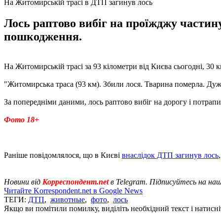
На Житомирській трасі в ДТП загинув лось
Лось раптово вибіг на проїжджу частину
пошкодження.
На Житомирській трасі за 93 кілометри від Києва сьогодні, 30 к
"Житомирська траса (93 км). Збили лося. Тварина померла. Дуже 
За попередніми даними, лось раптово вибіг на дорогу і потрап
Фото 18+
Раніше повідомлялося, що в Києві
внаслідок ДТП загинув лось
Новини від
Корреспондент.net
в Telegram. Підписуйтесь на на
Читайте Korrespondent.net в Google News
ТЕГИ:
ДТП
,
животные
,
фото
,
лось
Якщо ви помітили помилку, виділіть необхідний текст і натисніт