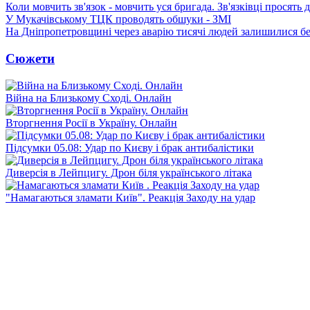
Коли мовчить зв'язок - мовчить уся бригада. Зв'язківці просять
У Мукачівському ТЦК проводять обшуки - ЗМІ
На Дніпропетровщині через аварію тисячі людей залишилися бе
Сюжети
Війна на Близькому Сході. Онлайн
Вторгнення Росії в Україну. Онлайн
Підсумки 05.08: Удар по Києву і брак антибалістики
Диверсія в Лейпцигу. Дрон біля українського літака
"Намагаються зламати Київ". Реакція Заходу на удар