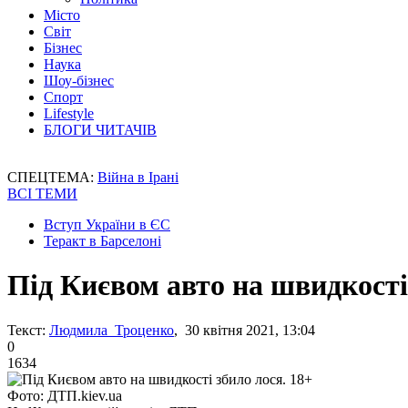
Місто
Світ
Бізнес
Наука
Шоу-бізнес
Спорт
Lifestyle
БЛОГИ ЧИТАЧІВ
СПЕЦТЕМА:
Війна в Ірані
ВСІ ТЕМИ
Вступ України в ЄС
Теракт в Барселоні
Під Києвом авто на швидкості
Текст:
Людмила Троценко
, 30 квітня 2021, 13:04
0
1634
Фото: ДТП.kiev.ua