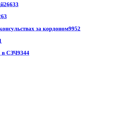
ії
26633
263
 консульствах за кордоном
9952
1
 в СЗЧ
9344