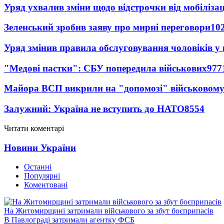
Уряд ухвалив зміни щодо відстрочки від мобілізац
Зеленський зробив заяву про мирні переговори
10
Уряд змінив правила обслуговування чоловіків у
"Медові пастки": СБУ попередила військових
977
Майора ВСП викрили на "допомозі" військовому
Залужний: Україна не вступить до НАТО
8554
Читати коментарі
Новини України
Останні
Популярні
Коментовані
На Житомирщині затримали військового за збут боєприпасів
В Павлограді затримали агентку ФСБ