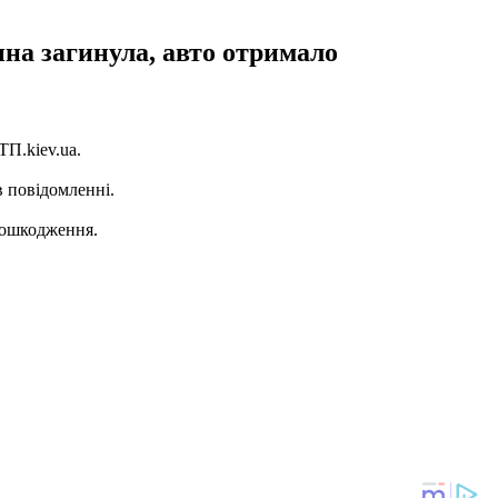
ина загинула, авто отримало
ТП.kiev.ua.
в повідомленні.
 пошкодження.