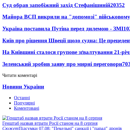
Суд обрав запобіжний захід Стефанішиній
20352
Майора ВСП викрили на "допомозі" військовому
Україна поставила Путіна перед дилемою - ЗМІ
10
Київ про рішення Швеції щодо судна: Це прецеден
На Київщині сталося групове зґвалтування 21-річ
Зеленський зробив заяву про мирні переговори
70
Читати коментарі
Новини України
Останні
Популярні
Коментовані
Генштаб назвав втрати Росії станом на 8 серпня
Сюжет
Підсумки 07.08: "Пекельні" санкції і "парад" дронів