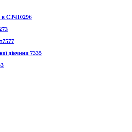
 в СЗЧ
10296
273
т
7577
ної дівчини
7335
33