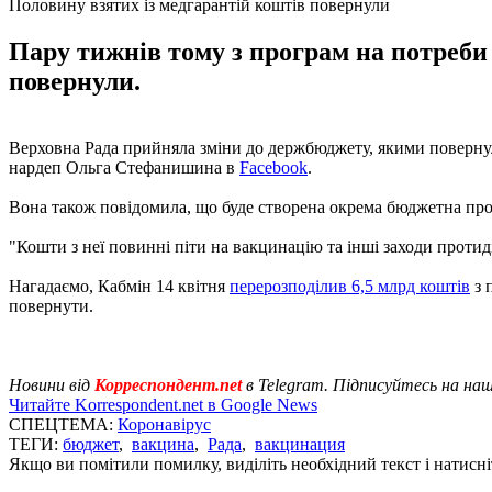
Половину взятих із медгарантій коштів повернули
Пару тижнів тому з програм на потреби 
повернули.
Верховна Рада прийняла зміни до держбюджету, якими повернула
нардеп Ольга Стефанишина в
Facebook
.
Вона також повідомила, що буде створена окрема бюджетна прог
"Кошти з неї повинні піти на вакцинацію та інші заходи проти
Нагадаємо, Кабмін 14 квітня
перерозподілив 6,5 млрд коштів
з 
повернути.
Новини від
Корреспондент.net
в Telegram. Підписуйтесь на на
Читайте Korrespondent.net в Google News
СПЕЦТЕМА:
Коронавірус
ТЕГИ:
бюджет
,
вакцина
,
Рада
,
вакцинация
Якщо ви помітили помилку, виділіть необхідний текст і натисніт