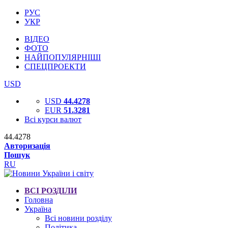
РУС
УКР
ВІДЕО
ФОТО
НАЙПОПУЛЯРНІШІ
СПЕЦПРОЕКТИ
USD
USD
44.4278
EUR
51.3281
Всі курси валют
44.4278
Авторизація
Пошук
RU
ВСІ РОЗДІЛИ
Головна
Україна
Всі новини розділу
Політика