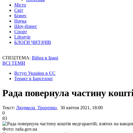
Місто
Світ
Бізнес
Наука
Шоу-бізнес
Спорт
Lifestyle
БЛОГИ ЧИТАЧІВ
СПЕЦТЕМА:
Війна в Ірані
ВСІ ТЕМИ
Вступ України в ЄС
Теракт в Барселоні
Рада повернула частину кошті
Текст:
Людмила Троценко
, 30 квітня 2021, 18:00
0
83
Фото: rada.gov.ua