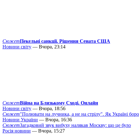
Сюжет
Пекельні санкції. Рішення Сената США
Новини світу
— Вчора, 23:14
Сюжет
Війна на Близькому Сході. Онлайн
Новини світу
— Вчора, 18:56
Сюжет
"Полювати на лучника, а не на стрілу". Як Україні бор
Новини України
— Вчора, 16:36
Сюжет
Загадковий звук вибуху налякав Москву: що це було
Росія новини
— Вчора, 15:27