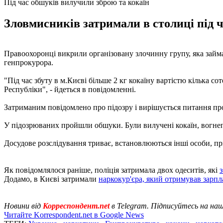
Під час обшуків вилучили зброю та кокаїн
Зловмисників затримали в столиці під ч
Правоохоронці викрили організовану злочинну групу, яка займа
генпрокурора.
"Під час збуту в м.Києві більше 2 кг кокаїну вартістю кілька 
Республіки", - йдеться в повідомленні.
Затриманим повідомлено про підозру і вирішується питання про
У підозрюваних пройшли обшуки. Були вилучені кокаїн, вогнеп
Досудове розслідування триває, встановлюються інші особи, при
Як повідомлялося раніше, поліція затримала двох одеситів, які
Додамо, в Києві затримали
наркокур'єра, який отримував зарпл
Новини від
Корреспондент.net
в Telegram. Підписуйтесь на на
Читайте Korrespondent.net в Google News