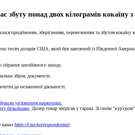
ас збуту понад двох кілограмів кокаїну 
лася придбанням, зберіганням, перевезенням та збутом кокаїну 
сотень тисяч доларів США, який був завезений із Південної Амери
 обрання запобіжного заходу.
альна зброя, документи.
четні до незаконної діяльності.
збували ув'язненим наркотики.
ату біткоїнами
. Дилер товар зберігав у гаражі. Зі своїм "кур'єром
ш канал
https://t.me/korrespondentnet