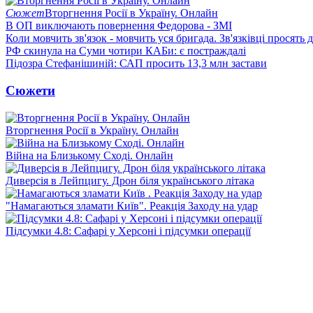
Сюжет
Вторгнення Росії в Україну. Онлайн
В ОП виключають повернення Федорова - ЗМІ
Коли мовчить зв'язок - мовчить уся бригада. Зв'язківці просять
РФ скинула на Суми чотири КАБи: є постраждалі
Підозра Стефанішиній: САП просить 13,3 млн застави
Сюжети
Вторгнення Росії в Україну. Онлайн
Війна на Близькому Сході. Онлайн
Диверсія в Лейпцигу. Дрон біля українського літака
"Намагаються зламати Київ". Реакція Заходу на удар
Підсумки 4.8: Сафарі у Херсоні і підсумки операції