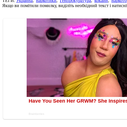
ТЕГИ:
Украина
,
наркотики
,
Генпрокуратура
,
кокаин
,
наркото
Якщо ви помітили помилку, виділіть необхідний текст і натисніт