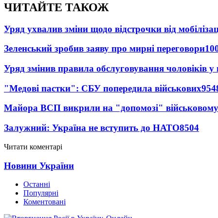
ЧИТАЙТЕ ТАКОЖ
Уряд ухвалив зміни щодо відстрочки від мобілізац
Зеленський зробив заяву про мирні переговори
10
Уряд змінив правила обслуговування чоловіків у
"Медові пастки": СБУ попередила військових
954
Майора ВСП викрили на "допомозі" військовому
Залужний: Україна не вступить до НАТО
8504
Читати коментарі
Новини України
Останні
Популярні
Коментовані