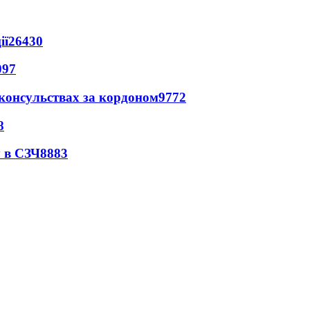
ії
26430
097
 консульствах за кордоном
9772
8
 в СЗЧ
8883