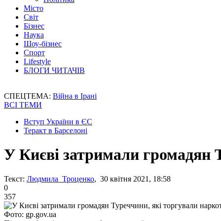
Місто
Світ
Бізнес
Наука
Шоу-бізнес
Спорт
Lifestyle
БЛОГИ ЧИТАЧІВ
СПЕЦТЕМА:
Війна в Ірані
ВСІ ТЕМИ
Вступ України в ЄС
Теракт в Барселоні
У Києві затримали громадян 
Текст:
Людмила Троценко
, 30 квітня 2021, 18:58
0
357
Фото: gp.gov.ua