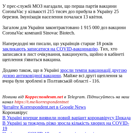
У прес-службі МОЗ нагадали, що перша партія вакцини
CoronaVac у кількості 215 тисяч доз прибула в Україну 25
березня. Імунізація населення почалася 13 квітня.
Загалом для України законтрактовано 1 915 000 доз вакцини
CoronaVac компанії Sinovac Biotech.
Напередодні ми писали, що українців старше 18 років
закликають записатися на COVID-вакцинацію
. Тих, хто
записався в лист очікування, вакцинують, щойно в кабінеті
щеплення з'явиться вакцина.
Додамо також, що в Україні
зросли темпи вакцинації другою
дозою антиковідної вакцини
. Майже всі другі щеплення за
вчора були зроблені в Полтавській області - 116.
Новини від
Корреспондент.net
в Telegram. Підписуйтесь на наш
канал
https://t.me/korrespondentnet
Читайте Korrespondent.net в Google News
Коронавірус
В Україні вперше виявили новий варіант коронавірусу Цикада
В Україні за тиждень різко зросла кількість хворих на COVID-
19