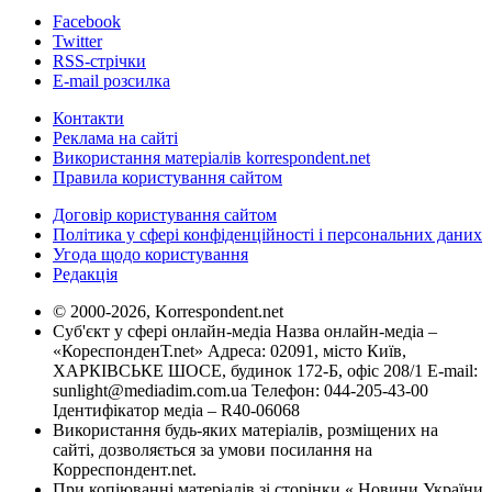
Facebook
Twitter
RSS-стрічки
E-mail розсилка
Контакти
Реклама на сайті
Використання матеріалів korrespondent.net
Правила користування сайтом
Договір користування сайтом
Політика у сфері конфіденційності і персональних даних
Угода щодо користування
Редакція
© 2000-2026, Korrespondent.net
Суб'єкт у сфері онлайн-медіа Назва онлайн-медіа –
«КореспонденТ.net» Адреса: 02091, місто Київ,
ХАРКІВСЬКЕ ШОСЕ, будинок 172-Б, офіс 208/1 E-mail:
sunlight@mediadim.com.ua
Телефон: 044-205-43-00
Ідентифікатор медіа – R40-06068
Використання будь-яких матеріалів, розміщених на
сайті, дозволяється за умови посилання на
Корреспондент.net.
При копіюванні матеріалів зі сторінки « Новини України