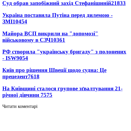
Суд обрав запобіжний захід Стефанішиній
21833
Україна поставила Путіна перед дилемою -
ЗМІ
10454
Майора ВСП викрили на "допомозі"
військовому в СЗЧ
10361
РФ створила "українську бригаду" з полонених
- ISW
9054
Київ про рішення Швеції щодо судна: Це
прецедент
7618
На Київщині сталося групове зґвалтування 21-
річної дівчини
7575
Читати коментарі