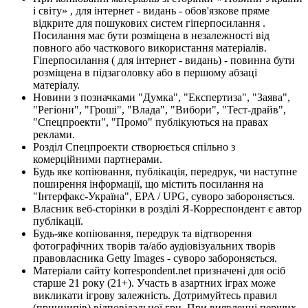
і світу» , для інтернет - видань - обов'язкове пряме
відкрите для пошукових систем гіперпосилання .
Посилання має бути розміщена в незалежності від
повного або часткового використання матеріалів.
Гіперпосилання ( для інтернет - видань) - повинна бути
розміщена в підзаголовку або в першому абзаці
матеріалу.
Новини з позначками "Думка", "Експертиза", "Заява",
"Регіони", "Гроші", "Влада", "Вибори", "Тест-драйв",
"Спецпроекти", "Промо" публікуються на правах
реклами.
Розділ Спецпроекти створюється спільно з
комерційними партнерами.
Будь яке копіювання, публікація, передрук, чи наступне
поширення інформації, що містить посилання на
"Інтерфакс-Україна", EPA / UPG, суворо забороняється.
Власник веб-сторінки в розділі Я-Корреспондент є автор
публікації.
Будь-яке копіювання, передрук та відтворення
фотографічних творів та/або аудіовізуальних творів
правовласника Getty Images - суворо забороняється.
Матеріали сайту korrespondent.net призначені для осіб
старше 21 року (21+). Участь в азартних іграх може
викликати ігрову залежність. Дотримуйтесь правил
(принципів) відповідальної гри. При виявленні перших