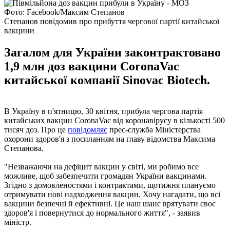
Фото: Facebook/Максим Степанов
Степанов повідомив про прибуття чергової партії китайської
вакцини
Загалом для України законтрактовано
1,9 млн доз вакцини CoronaVac
китайської компанії Sinovac Biotech.
В Україну в п'ятницю, 30 квітня, прибула чергова партія
китайських вакцин CoronaVac від коронавірусу в кількості 500
тисяч доз. Про це
повідомляє
прес-служба Міністерства
охорони здоров'я з посиланням на главу відомства Максима
Степанова.
"Незважаючи на дефіцит вакцин у світі, ми робимо все
можливе, щоб забезпечити громадян України вакцинами.
Згідно з домовленостями і контрактами, щотижня плануємо
отримувати нові надходження вакцин. Хочу нагадати, що всі
вакцини безпечні й ефективні. Це наш шанс врятувати своє
здоров'я і повернутися до нормального життя", - заявив
міністр.