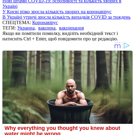
Нові штами COVID-19: особливості та кількість хворих в
Україні
У Києві різко зросла кількість хворих на коронавірус
В Україні утричі зросла кількість випадків COVID за тиждень
СПЕЦТЕМА:
Коронавірус
ТЕГИ:
Украина
,
вакцина
,
вакцинация
Якщо ви помітили помилку, виділіть необхідний текст і
натисніть Ctrl + Enter, щоб повідомити про це редакцію.