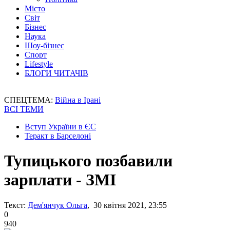
Місто
Світ
Бізнес
Наука
Шоу-бізнес
Спорт
Lifestyle
БЛОГИ ЧИТАЧІВ
СПЕЦТЕМА:
Війна в Ірані
ВСІ ТЕМИ
Вступ України в ЄС
Теракт в Барселоні
Тупицького позбавили
зарплати - ЗМІ
Текст:
Дем'янчук Ольга
, 30 квітня 2021, 23:55
0
940