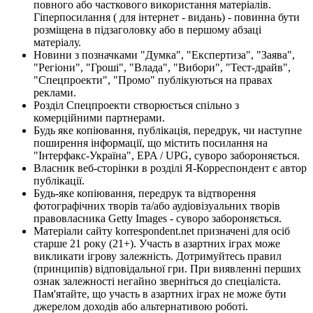
повного або часткового використання матеріалів.
Гіперпосилання ( для інтернет - видань) - повинна бути
розміщена в підзаголовку або в першому абзаці
матеріалу.
Новини з позначками "Думка", "Експертиза", "Заява",
"Регіони", "Гроші", "Влада", "Вибори", "Тест-драйв",
"Спецпроекти", "Промо" публікуються на правах
реклами.
Розділ Спецпроекти створюється спільно з
комерційними партнерами.
Будь яке копіювання, публікація, передрук, чи наступне
поширення інформації, що містить посилання на
"Інтерфакс-Україна", EPA / UPG, суворо забороняється.
Власник веб-сторінки в розділі Я-Корреспондент є автор
публікації.
Будь-яке копіювання, передрук та відтворення
фотографічних творів та/або аудіовізуальних творів
правовласника Getty Images - суворо забороняється.
Матеріали сайту korrespondent.net призначені для осіб
старше 21 року (21+). Участь в азартних іграх може
викликати ігрову залежність. Дотримуйтесь правил
(принципів) відповідальної гри. При виявленні перших
ознак залежності негайно зверніться до спеціаліста.
Пам'ятайте, що участь в азартних іграх не може бути
джерелом доходів або альтернативою роботі.