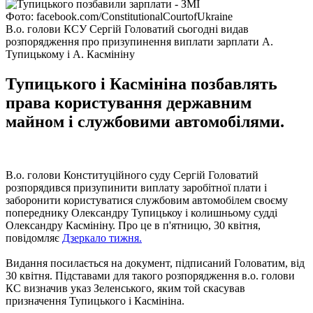
Фото: facebook.com/ConstitutionalCourtofUkraine
В.о. голови КСУ Сергій Головатий сьогодні видав
розпорядження про призупинення виплати зарплати А.
Тупицькому і А. Касмініну
Тупицького і Касмініна позбавлять
права користування державним
майном і службовими автомобілями.
В.о. голови Конституційного суду Сергій Головатий
розпорядився призупинити виплату заробітної плати і
заборонити користуватися службовим автомобілем своєму
попереднику Олександру Тупицькоу і колишньому судді
Олександру Касмініну. Про це в п'ятницю, 30 квітня,
повідомляє
Дзеркало тижня.
Видання посилається на документ, підписаний Головатим, від
30 квітня. Підставами для такого розпорядження в.о. голови
КС визначив указ Зеленського, яким той скасував
призначення Тупицького і Касмініна.