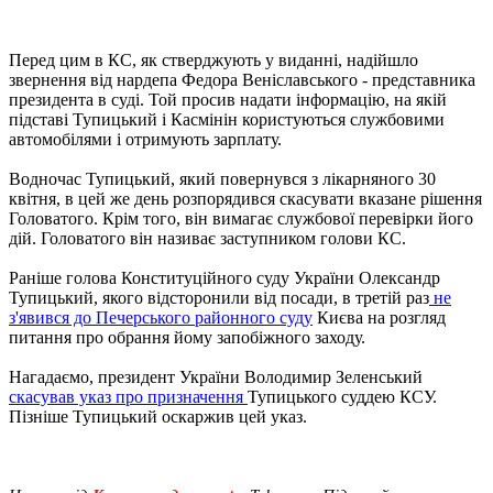
Перед цим в КС, як стверджують у виданні, надійшло
звернення від нардепа Федора Веніславського - представника
президента в суді. Той просив надати інформацію, на якій
підставі Тупицький і Касмінін користуються службовими
автомобілями і отримують зарплату.
Водночас Тупицький, який повернувся з лікарняного 30
квітня, в цей же день розпорядився скасувати вказане рішення
Головатого. Крім того, він вимагає службової перевірки його
дій. Головатого він називає заступником голови КС.
Раніше голова Конституційного суду України Олександр
Тупицький, якого відсторонили від посади, в третій раз
не
з'явився до Печерського районного суду
Києва на розгляд
питання про обрання йому запобіжного заходу.
Нагадаємо, президент України Володимир Зеленський
скасував указ про призначення
Тупицького суддею КСУ.
Пізніше Тупицький оскаржив цей указ.