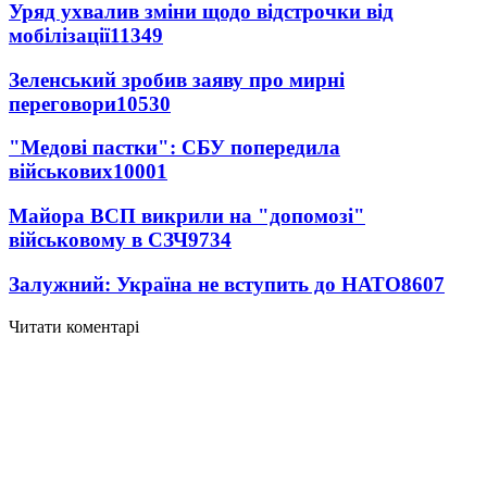
Уряд ухвалив зміни щодо відстрочки від
мобілізації
11349
Зеленський зробив заяву про мирні
переговори
10530
"Медові пастки": СБУ попередила
військових
10001
Майора ВСП викрили на "допомозі"
військовому в СЗЧ
9734
Залужний: Україна не вступить до НАТО
8607
Читати коментарі