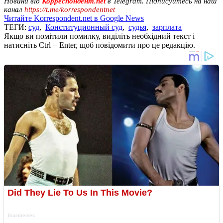
Новини від
Корреспондент.net
в Telegram. Підписуйтесь на наш
канал
https://t.me/korrespondentnet
Читайте Korrespondent.net в Google News
ТЕГИ:
суд
,
Конституционный суд
,
судья
,
зарплата
Якщо ви помітили помилку, виділіть необхідний текст і
натисніть Ctrl + Enter, щоб повідомити про це редакцію.