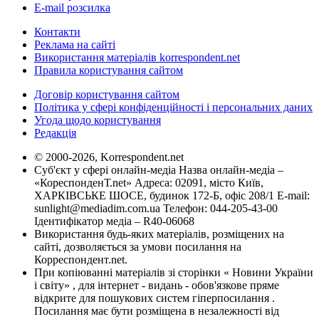
E-mail розсилка
Контакти
Реклама на сайті
Використання матеріалів korrespondent.net
Правила користування сайтом
Договір користування сайтом
Політика у сфері конфіденційності і персональних даних
Угода щодо користування
Редакція
© 2000-2026, Korrespondent.net
Суб'єкт у сфері онлайн-медіа Назва онлайн-медіа –
«КореспонденТ.net» Адреса: 02091, місто Київ,
ХАРКІВСЬКЕ ШОСЕ, будинок 172-Б, офіс 208/1 E-mail:
sunlight@mediadim.com.ua
Телефон: 044-205-43-00
Ідентифікатор медіа – R40-06068
Використання будь-яких матеріалів, розміщених на
сайті, дозволяється за умови посилання на
Корреспондент.net.
При копіюванні матеріалів зі сторінки « Новини України
і світу» , для інтернет - видань - обов'язкове пряме
відкрите для пошукових систем гіперпосилання .
Посилання має бути розміщена в незалежності від