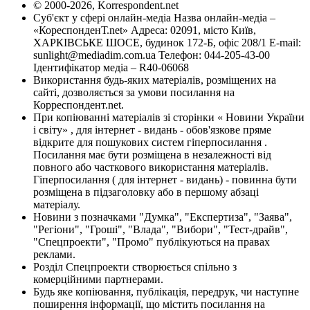
© 2000-2026, Korrespondent.net
Суб'єкт у сфері онлайн-медіа Назва онлайн-медіа –
«КореспонденТ.net» Адреса: 02091, місто Київ,
ХАРКІВСЬКЕ ШОСЕ, будинок 172-Б, офіс 208/1 E-mail:
sunlight@mediadim.com.ua
Телефон: 044-205-43-00
Ідентифікатор медіа – R40-06068
Використання будь-яких матеріалів, розміщених на
сайті, дозволяється за умови посилання на
Корреспондент.net.
При копіюванні матеріалів зі сторінки « Новини України
і світу» , для інтернет - видань - обов'язкове пряме
відкрите для пошукових систем гіперпосилання .
Посилання має бути розміщена в незалежності від
повного або часткового використання матеріалів.
Гіперпосилання ( для інтернет - видань) - повинна бути
розміщена в підзаголовку або в першому абзаці
матеріалу.
Новини з позначками "Думка", "Експертиза", "Заява",
"Регіони", "Гроші", "Влада", "Вибори", "Тест-драйв",
"Спецпроекти", "Промо" публікуються на правах
реклами.
Розділ Спецпроекти створюється спільно з
комерційними партнерами.
Будь яке копіювання, публікація, передрук, чи наступне
поширення інформації, що містить посилання на