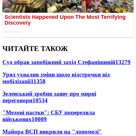
ЧИТАЙТЕ ТАКОЖ
Суд обрав запобіжний захід Стефанішиній
13279
Уряд ухвалив зміни щодо відстрочки від
мобілізації
11358
Зеленський зробив заяву про мирні
переговори
10534
"Медові пастки": СБУ попередила
військових
10009
Майора ВСП викрили на "допомозі"