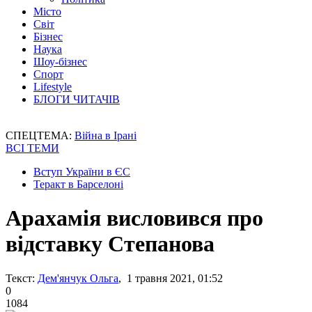
Місто
Світ
Бізнес
Наука
Шоу-бізнес
Спорт
Lifestyle
БЛОГИ ЧИТАЧІВ
СПЕЦТЕМА:
Війна в Ірані
ВСІ ТЕМИ
Вступ України в ЄС
Теракт в Барселоні
Арахамія висловився про
відставку Степанова
Текст:
Дем'янчук Ольга
, 1 травня 2021, 01:52
0
1084