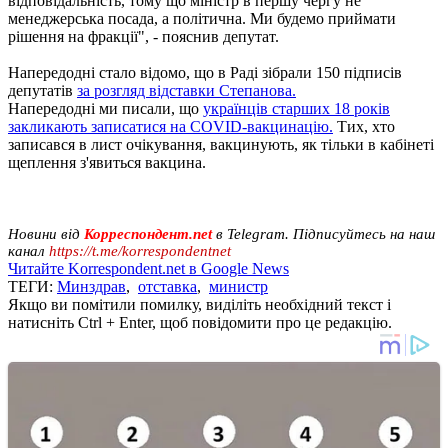
відповідальність, тому що міністр в першу чергу не
менеджерська посада, а політична. Ми будемо приймати
рішення на фракції", - пояснив депутат.
Напередодні стало відомо, що в Раді зібрали 150 підписів
депутатів
за розгляд відставки Степанова.
Напередодні ми писали, що
українців старших 18 років
закликають записатися на COVID-вакцинацію.
Тих, хто
записався в лист очікування, вакцинують, як тільки в кабінеті
щеплення з'явиться вакцина.
Новини від
Корреспондент.net
в Telegram. Підписуйтесь на наш
канал
https://t.me/korrespondentnet
Читайте Korrespondent.net в Google News
ТЕГИ:
Минздрав
,
отставка
,
министр
Якщо ви помітили помилку, виділіть необхідний текст і
натисніть Ctrl + Enter, щоб повідомити про це редакцію.