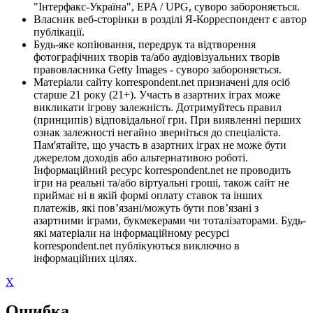
"Інтерфакс-Україна", EPA / UPG, суворо забороняється.
Власник веб-сторінки в розділі Я-Корреспондент є автор
публікації.
Будь-яке копіювання, передрук та відтворення
фотографічних творів та/або аудіовізуальних творів
правовласника Getty Images - суворо забороняється.
Матеріали сайту korrespondent.net призначені для осіб
старше 21 року (21+). Участь в азартних іграх може
викликати ігрову залежність. Дотримуйтесь правил
(принципів) відповідальної гри. При виявленні перших
ознак залежності негайно зверніться до спеціаліста.
Пам'ятайте, що участь в азартних іграх не може бути
джерелом доходів або альтернативою роботі.
Інформаційний ресурс korrespondent.net не проводить
ігри на реальні та/або віртуальні гроші, також сайт не
приймає ні в якій формі оплату ставок та інших
платежів, які пов’язані/можуть бути пов’язані з
азартними іграми, букмекерами чи тоталізаторами. Будь-
які матеріали на інформаційному ресурсі
korrespondent.net публікуються виключно в
інформаційних цілях.
X
Ошибка