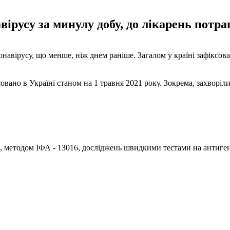
ірусу за минулу добу, до лікарень потра
навірусу, що менше, ніж днем ​​раніше. Загалом у країні зафіксо
ано в Україні станом на 1 травня 2021 року. Зокрема, захворіли
55, методом ІФА - 13016, досліджень швидкими тестами на антиге