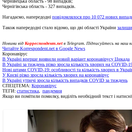
Чернівецька область - 98 випадків;
Чернігівська область - 327 випадків.
Нагадаємо, напередодні
повідомлялося про 10 072 нових випад
Також напередодні стало відомо, що дві області України
залиши
Новини від
Корреспондент.net
в Telegram. Підписуйтесь на наш 
Читайте Korrespondent.net в Google News
Коронавірус
В Україні вперше виявили новий варіант коронавірусу Цикада
В Україні за тиждень різко зросла кількість хворих на COVID-1
Нові штами COVID-19: особливості та кількість хворих в Украї
У Києві різко зросла кількість хворих на коронавірус
В Україні утричі зросла кількість випадків COVID за тиждень
СПЕЦТЕМА:
Коронавірус
ТЕГИ:
статистика
,
пандемия
Якщо ви помітили помилку, виділіть необхідний текст і натисніт