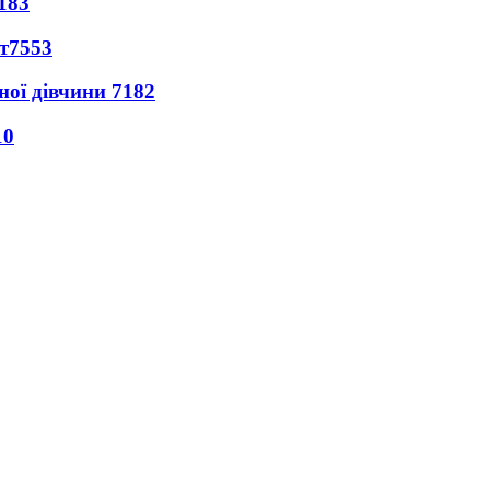
183
т
7553
ної дівчини
7182
10