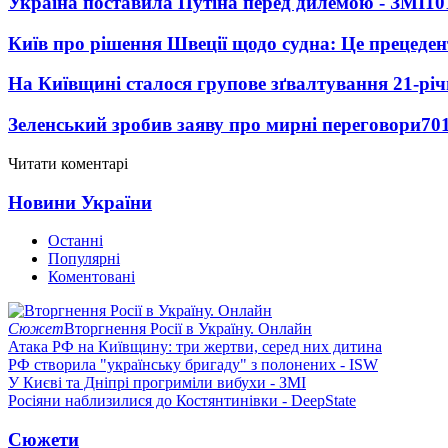
Україна поставила Путіна перед дилемою - ЗМІ
10
Київ про рішення Швеції щодо судна: Це прецеден
На Київщині сталося групове зґвалтування 21-річ
Зеленський зробив заяву про мирні переговори
70
Читати коментарі
Новини України
Останні
Популярні
Коментовані
Сюжет
Вторгнення Росії в Україну. Онлайн
Атака РФ на Київщину: три жертви, серед них дитина
РФ створила "українську бригаду" з полонених - ISW
У Києві та Дніпрі прогриміли вибухи - ЗМІ
Росіяни наблизилися до Костянтинівки - DeepState
Сюжети