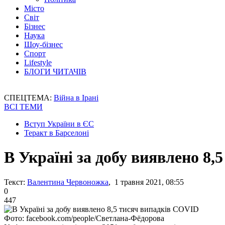
Місто
Світ
Бізнес
Наука
Шоу-бізнес
Спорт
Lifestyle
БЛОГИ ЧИТАЧІВ
СПЕЦТЕМА:
Війна в Ірані
ВСІ ТЕМИ
Вступ України в ЄС
Теракт в Барселоні
В Україні за добу виявлено 8
Текст:
Валентина Червоножка
, 1 травня 2021, 08:55
0
447
Фото: facebook.com/people/Светлана-Фёдорова