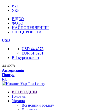
РУС
УКР
ВІДЕО
ФОТО
НАЙПОПУЛЯРНІШІ
СПЕЦПРОЕКТИ
USD
USD
44.4278
EUR
51.3281
Всі курси валют
44.4278
Авторизація
Пошук
RU
ВСІ РОЗДІЛИ
Головна
Україна
Всі новини розділу
Політика