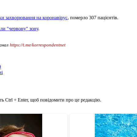
ки захворювання на коронавірус
, померло 307 пацієнтів.
ли "червону" зону
.
канал
https://t.me/korrespondentnet
9
ні
ь Ctrl + Enter, щоб повідомити про це редакцію.