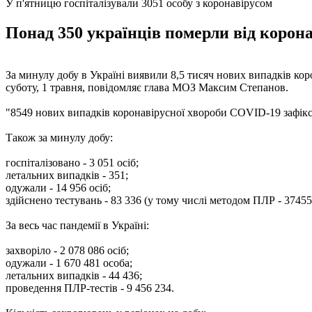
У п'ятницю госпіталізували 3051 особу з коронавірусом
Понад 350 українців померли від коронав
За минулу добу в Україні виявили 8,5 тисяч нових випадків коро
суботу, 1 травня, повідомляє глава МОЗ Максим Степанов.
"8549 нових випадків коронавірусної хвороби COVID-19 зафіксов
Також за минулу добу:
госпіталізовано - 3 051 осіб;
летальних випадків - 351;
одужали - 14 956 осіб;
здійснено тестувань - 83 336 (у тому числі методом ПЛР - 374
За весь час пандемії в Україні:
захворіло - 2 078 086 осіб;
одужали - 1 670 481 особа;
летальних випадків - 44 436;
проведення ПЛР-тестів - 9 456 234.