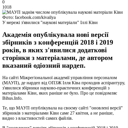
0
1018
Фото: facebook.com/kivailya
У мережі з'явилися "наукові матеріали" Іллі Ківи
Академія опублікувала нові версії
збірників з конференцій 2018 і 2019
років, в яких з'явилися додаткові
сторінки з матеріалами, де автором
вказаний одіозний нардеп.
На сайті Міжрегіональної академії управління персоналом
(МАУП), де нардеп від ОПЗЖ Ілля Ківа проходив аспірантуру,
з'явилися збірники науково-практичних конференцій з
матеріалами Ківи, яких раніше не було. Про це повідомляє
Bihus.Info.
Те, що МАУП опублікувала на своєму сайті "оновлені версії"
збірників з матеріалами Ківи саме 27 квітня, а не раніше,
видно з властивостей самих файлів.
В "оновлених" версіях збірників з конференцій 2018 і 2019