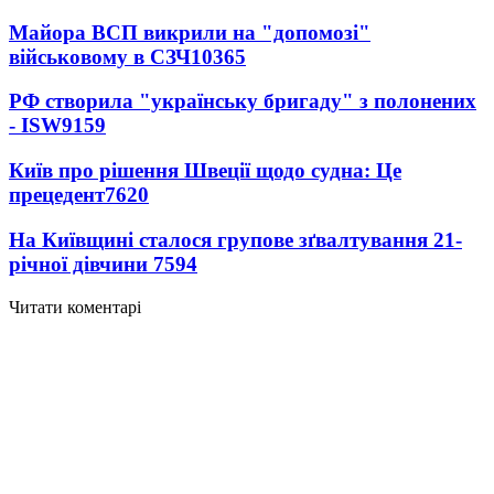
Майора ВСП викрили на "допомозі"
військовому в СЗЧ
10365
РФ створила "українську бригаду" з полонених
- ISW
9159
Київ про рішення Швеції щодо судна: Це
прецедент
7620
На Київщині сталося групове зґвалтування 21-
річної дівчини
7594
Читати коментарі