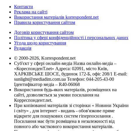
Контакти
Реклама на сайті
Використання матеріалів korrespondent.net
Правила користування сайтом
Договір користування сайтом
Політика у сфері конфіденційності і персональних даних
Угода щодо користування
Редакція
© 2000-2026, Korrespondent.net
Суб'єкт у сфері онлайн-медіа Назва онлайн-медіа –
«КореспонденТ.net» Адреса: 02091, місто Київ,
ХАРКІВСЬКЕ ШОСЕ, будинок 172-Б, офіс 208/1 E-mail:
sunlight@mediadim.com.ua
Телефон: 044-205-43-00
Ідентифікатор медіа – R40-06068
Використання будь-яких матеріалів, розміщених на
сайті, дозволяється за умови посилання на
Корреспондент.net.
При копіюванні матеріалів зі сторінки « Новини України
і світу» , для інтернет - видань - обов'язкове пряме
відкрите для пошукових систем гіперпосилання .
Посилання має бути розміщена в незалежності від
повного або часткового використання матеріалів.