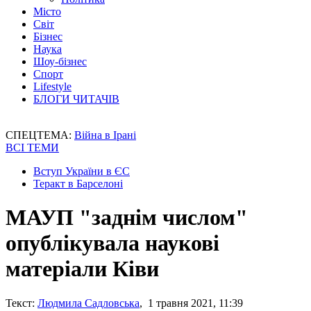
Місто
Світ
Бізнес
Наука
Шоу-бізнес
Спорт
Lifestyle
БЛОГИ ЧИТАЧІВ
СПЕЦТЕМА:
Війна в Ірані
ВСІ ТЕМИ
Вступ України в ЄС
Теракт в Барселоні
МАУП "заднім числом"
опублікувала наукові
матеріали Ківи
Текст:
Людмила Садловська
, 1 травня 2021, 11:39