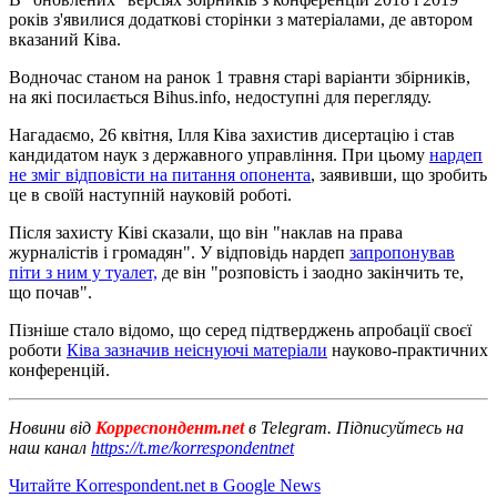
років з'явилися додаткові сторінки з матеріалами, де автором
вказаний Ківа.
Водночас станом на ранок 1 травня старі варіанти збірників,
на які посилається Bihus.info, недоступні для перегляду.
Нагадаємо, 26 квітня, Ілля Ківа захистив дисертацію і став
кандидатом наук з державного управління. При цьому
нардеп
не зміг відповісти на питання опонента
, заявивши, що зробить
це в своїй наступній науковій роботі.
Після захисту Ківі сказали, що він "наклав на права
журналістів і громадян". У відповідь нардеп
запропонував
піти з ним у туалет,
де він "розповість і заодно закінчить те,
що почав".
Пізніше стало відомо, що серед підтверджень апробації своєї
роботи
Ківа зазначив неіснуючі матеріали
науково-практичних
конференцій.
Новини від
Корреспондент.net
в Telegram. Підписуйтесь на
наш канал
https://t.me/korrespondentnet
Читайте Korrespondent.net в Google News