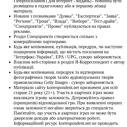
Гіперпосилання ( для інтернет - видань) - повинна бути
розміщена в підзаголовку або в першому абзаці
матеріалу.
Новини з позначками "Думка", "Експертиза", "Заява",
"Регіони", "Гроші", "Влада", "Вибори", "Тест-драйв",
"Спецпроекти", "Промо" публікуються на правах
реклами.
Розділ Спецпроекти створюється спільно з
комерційними партнерами.
Будь яке копіювання, публікація, передрук, чи наступне
поширення інформації, що містить посилання на
"Інтерфакс-Україна", EPA / UPG, суворо забороняється.
Власник веб-сторінки в розділі Я-Корреспондент є автор
публікації.
Будь-яке копіювання, передрук та відтворення
фотографічних творів та/або аудіовізуальних творів
правовласника Getty Images - суворо забороняється.
Матеріали сайту korrespondent.net призначені для осіб
старше 21 року (21+). Участь в азартних іграх може
викликати ігрову залежність. Дотримуйтесь правил
(принципів) відповідальної гри. При виявленні перших
ознак залежності негайно зверніться до спеціаліста.
Пам'ятайте, що участь в азартних іграх не може бути
джерелом доходів або альтернативою роботі.
Інформаційний ресурс korrespondent.net не проводить