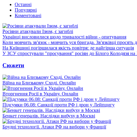
Останні
Популярні
Коментовані
Росіяни атакували Ізюм, є загиблі
Українці висловилися щодо тривалості війни - опитування
Коли мовчить зв'язок - мовчить уся бригада. Зв'язківці просять
На Київщині погіршилася якість повітря: де найгірша ситуація
У ЗСУ спростували "просування" росіян до Білого Колодязя на
Сюжети
Війна на Близькому Сході. Онлайн
Вторгнення Росії в Україну. Онлайн
Підсумки 06.08: Санкції проти РФ і дрон у Лейпцигу
Бенкет генералів. Наслідки вибуху в Москві
Брудні технології. Атаки РФ на вибори у Франції