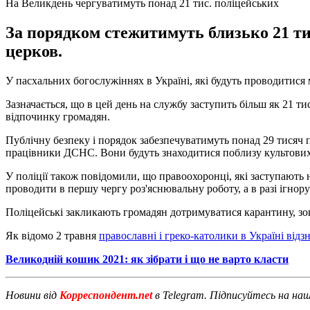
На Великдень чергуватимуть понад 21 тис. поліцейських
За порядком стежитимуть близько 21 тис
церков.
У пасхальних богослужіннях в Україні, які будуть проводитися м
Зазначається, що в цей день на службу заступить більш як 21 ти
відпочинку громадян.
Публічну безпеку і порядок забезпечуватимуть понад 29 тисяч пр
працівники ДСНС. Вони будуть знаходитися поблизу культових с
У поліції також повідомили, що правоохоронці, які заступають 
проводити в першу чергу роз'яснювальну роботу, а в разі ігнор
Поліцейські закликають громадян дотримуватися карантину, зокр
Як відомо 2 травня
православні і греко-католики в Україні від
Великодній кошик 2021: як зібрати і що не варто класти
Новини від
Корреспондент.net
в Telegram. Підписуйтесь на на