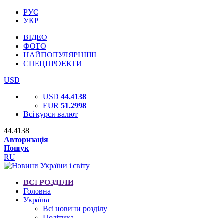
РУС
УКР
ВІДЕО
ФОТО
НАЙПОПУЛЯРНІШІ
СПЕЦПРОЕКТИ
USD
USD
44.4138
EUR
51.2998
Всі курси валют
44.4138
Авторизація
Пошук
RU
ВСІ РОЗДІЛИ
Головна
Україна
Всі новини розділу
Політика