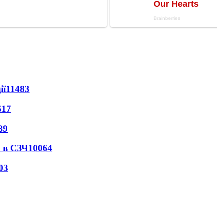
ії
11483
617
89
 в СЗЧ
10064
03