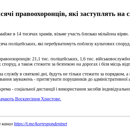
ячі правоохоронців, які заступлять на с
айже в 14 тисячах храмів, візьме участь близько мільйона вірян.
сяча поліцейських, які перебуватимуть поблизу культових споруд,
авоохоронців: 21,1 тис. поліцейських, 1,6 тис. військовослужбов
поруд, а також стежити за безпекою на дорогах і біля місць ві
на службу в святкові дні, будуть не тільки стежити за порядком
ування зауважень - притягувати порушників до адміністративної а
ема - соціальної дистанції і використання засобів індивідуально
значають Воскресіння Христове.
ш канал
https://t.me/korrespondentnet