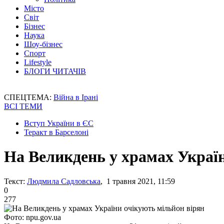
Місто
Світ
Бізнес
Наука
Шоу-бізнес
Спорт
Lifestyle
БЛОГИ ЧИТАЧІВ
СПЕЦТЕМА:
Війна в Ірані
ВСІ ТЕМИ
Вступ України в ЄС
Теракт в Барселоні
На Великдень у храмах Украї
Текст:
Людмила Садловська
, 1 травня 2021, 11:59
0
277
Фото: npu.gov.ua