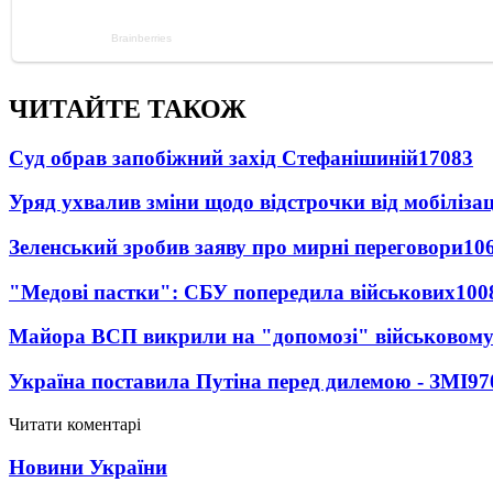
ЧИТАЙТЕ ТАКОЖ
Суд обрав запобіжний захід Стефанішиній
17083
Уряд ухвалив зміни щодо відстрочки від мобілізац
Зеленський зробив заяву про мирні переговори
10
"Медові пастки": СБУ попередила військових
100
Майора ВСП викрили на "допомозі" військовому
Україна поставила Путіна перед дилемою - ЗМІ
97
Читати коментарі
Новини України