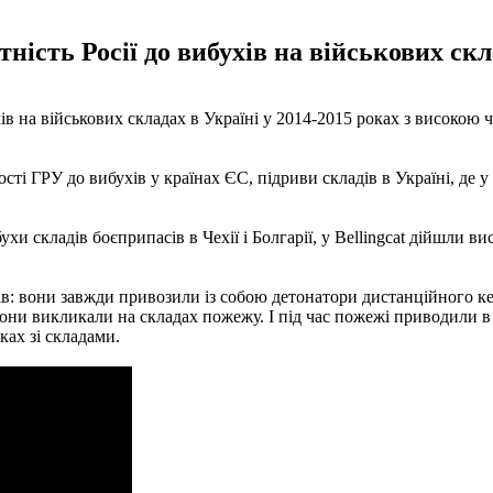
ність Росії до вибухів на військових скл
хів на військових складах в Україні у 2014-2015 роках з високою
ті ГРУ до вибухів у країнах ЄС, підриви складів в Україні, де у
ухи складів боєприпасів в Чехії і Болгарії, у Bellingcat дійшли в
ів: вони завжди привозили із собою детонатори дистанційного к
вони викликали на складах пожежу. І під час пожежі приводили в
ках зі складами.