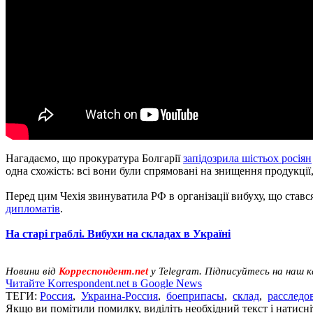
Нагадаємо, що прокуратура Болгарії
запідозрила шістьох росіян
одна схожість: всі вони були спрямовані на знищення продукції,
Перед цим Чехія звинуватила РФ в організації вибуху, що стався
дипломатів
.
На старі граблі. Вибухи на складах в Україні
Новини від
Корреспондент.net
у Telegram. Підписуйтесь на наш 
Читайте Korrespondent.net в Google News
ТЕГИ:
Россия
,
Украина-Россия
,
боеприпасы
,
склад
,
расследо
Якщо ви помітили помилку, виділіть необхідний текст і натисніт