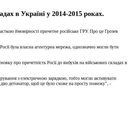
адах в Україні у 2014-2015 роках.
 часткою ймовірності причетне російське ГРУ. Про це Грозев
 Росії була власна агентурна мережа, однозначно могли бути
исновку про причетність Росії до вибухів на військових складах в
ерування з електричною зарядкою, тобто могли активувати
 дію детонатор, щоб це було схоже на просту пожежу", -