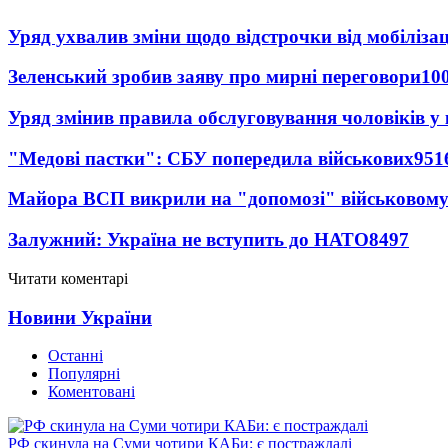
Уряд ухвалив зміни щодо відстрочки від мобілізац
Зеленський зробив заяву про мирні переговори
10
Уряд змінив правила обслуговування чоловіків у
"Медові пастки": СБУ попередила військових
951
Майора ВСП викрили на "допомозі" військовому
Залужний: Україна не вступить до НАТО
8497
Читати коментарі
Новини України
Останні
Популярні
Коментовані
РФ скинула на Суми чотири КАБи: є постраждалі