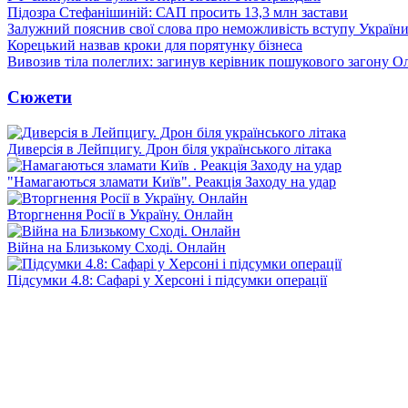
Підозра Стефанішиній: САП просить 13,3 млн застави
Залужний пояснив свої слова про неможливість вступу Украї
Корецький назвав кроки для порятунку бізнеса
Вивозив тіла полеглих: загинув керівник пошукового загону О
Сюжети
Диверсія в Лейпцигу. Дрон біля українського літака
"Намагаються зламати Київ". Реакція Заходу на удар
Вторгнення Росії в Україну. Онлайн
Війна на Близькому Сході. Онлайн
Підсумки 4.8: Сафарі у Херсоні і підсумки операції