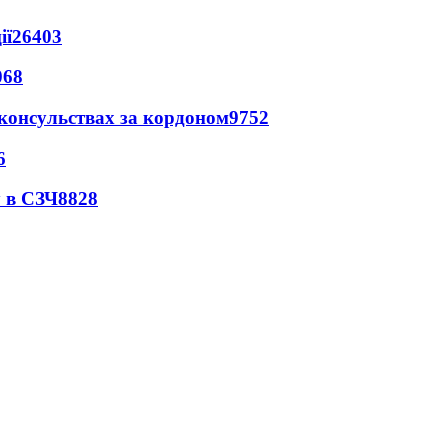
ії
26403
068
 консульствах за кордоном
9752
6
 в СЗЧ
8828