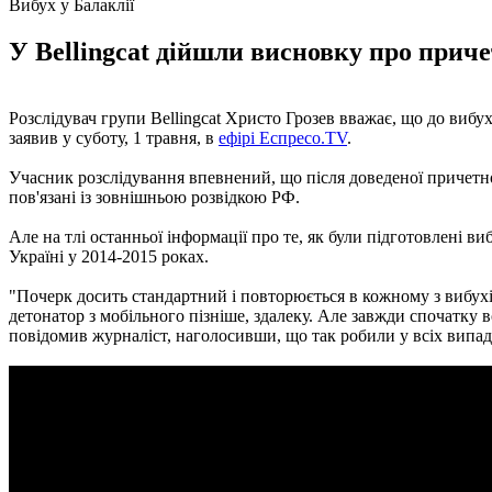
Вибух у Балаклії
У Bellingcat дійшли висновку про причет
Розслідувач групи Bellingcat Христо Грозев вважає, що до вибу
заявив у суботу, 1 травня, в
ефірі Еспресо.TV
.
Учасник розслідування впевнений, що після доведеної причетнос
пов'язані із зовнішньою розвідкою РФ.
Але на тлі останньої інформації про те, як були підготовлені виб
Україні у 2014-2015 роках.
"Почерк досить стандартний і повторюється в кожному з вибух
детонатор з мобільного пізніше, здалеку. Але завжди спочатку 
повідомив журналіст, наголосивши, що так робили у всіх випад