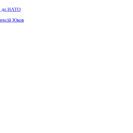
ни до НАТО
лексій Юков