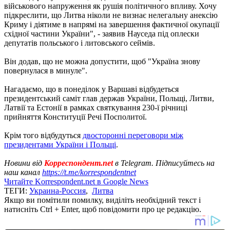
військового напруження як рушія політичного впливу. Хочу
підкреслити, що Литва ніколи не визнає нелегальну анексію
Криму і діятиме в напрямі на завершення фактичної окупації
східної частини України", - заявив Науседа під оплески
депутатів польського і литовського сеймів.
Він додав, що не можна допустити, щоб "Україна знову
повернулася в минуле".
Нагадаємо, що в понеділок у Варшаві відбудеться
президентський саміт глав держав України, Польщі, Литви,
Латвії та Естонії в рамках святкування 230-ї річниці
прийняття Конституції Речі Посполитої.
Крім того відбудуться
двосторонні переговори між
президентами України і Польщі
.
Новини від
Корреспондент.net
в Telegram. Підписуйтесь на
наш канал
https://t.me/korrespondentnet
Читайте Korrespondent.net в Google News
ТЕГИ:
Украина-Россия
,
Литва
Якщо ви помітили помилку, виділіть необхідний текст і
натисніть Ctrl + Enter, щоб повідомити про це редакцію.