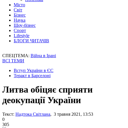
Місто
Світ
Бізнес
Наука
Шоу-бізнес
Спорт
Lifestyle
БЛОГИ ЧИТАЧІВ
СПЕЦТЕМА:
Війна в Ірані
ВСІ ТЕМИ
Вступ України в ЄС
Теракт в Барселоні
Литва обіцяє сприяти
деокупації України
Текст:
Надтока Світлана
, 3 травня 2021, 13:53
0
305