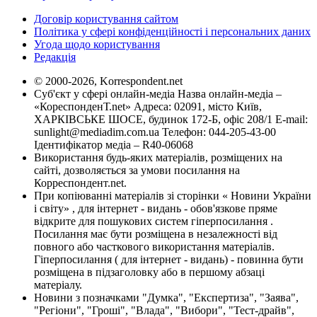
Договір користування сайтом
Політика у сфері конфіденційності і персональних даних
Угода щодо користування
Редакція
© 2000-2026, Korrespondent.net
Суб'єкт у сфері онлайн-медіа Назва онлайн-медіа –
«КореспонденТ.net» Адреса: 02091, місто Київ,
ХАРКІВСЬКЕ ШОСЕ, будинок 172-Б, офіс 208/1 E-mail:
sunlight@mediadim.com.ua
Телефон: 044-205-43-00
Ідентифікатор медіа – R40-06068
Використання будь-яких матеріалів, розміщених на
сайті, дозволяється за умови посилання на
Корреспондент.net.
При копіюванні матеріалів зі сторінки « Новини України
і світу» , для інтернет - видань - обов'язкове пряме
відкрите для пошукових систем гіперпосилання .
Посилання має бути розміщена в незалежності від
повного або часткового використання матеріалів.
Гіперпосилання ( для інтернет - видань) - повинна бути
розміщена в підзаголовку або в першому абзаці
матеріалу.
Новини з позначками "Думка", "Експертиза", "Заява",
"Регіони", "Гроші", "Влада", "Вибори", "Тест-драйв",