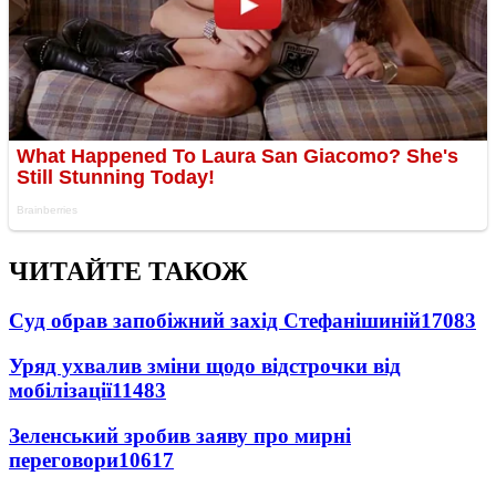
ЧИТАЙТЕ ТАКОЖ
Суд обрав запобіжний захід Стефанішиній
17083
Уряд ухвалив зміни щодо відстрочки від
мобілізації
11483
Зеленський зробив заяву про мирні
переговори
10617