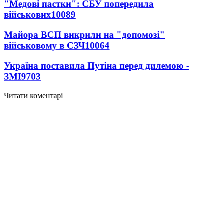
"Медові пастки": СБУ попередила
військових
10089
Майора ВСП викрили на "допомозі"
військовому в СЗЧ
10064
Україна поставила Путіна перед дилемою -
ЗМІ
9703
Читати коментарі