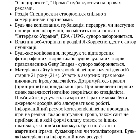
"Спецпроекти", "Промо" публікуються на правах
реклами.
Розділ Спецпроекти створюється спільно з
комерційними партнерами.
Будь яке копіювання, публікація, передрук, чи наступне
поширення інформації, що містить посилання на
"Інтерфакс-Україна", EPA / UPG, суворо забороняється.
Власник веб-сторінки в розділі Я-Корреспондент є автор
публікації.
Будь-яке копіювання, передрук та відтворення
фотографічних творів та/або аудіовізуальних творів
правовласника Getty Images - суворо забороняється.
Матеріали сайту korrespondent.net призначені для осіб
старше 21 року (21+). Участь в азартних іграх може
викликати ігрову залежність. Дотримуйтесь правил
(принципів) відповідальної гри. При виявленні перших
ознак залежності негайно зверніться до спеціаліста.
Пам'ятайте, що участь в азартних іграх не може бути
джерелом доходів або альтернативою роботі.
Інформаційний ресурс korrespondent.net не проводить
ігри на реальні та/або віртуальні гроші, також сайт не
приймає ні в якій формі оплату ставок та інших
платежів, які пов’язані/можуть бути пов’язані з
азартними іграми, букмекерами чи тоталізаторами. Будь-
які матеріали на інформаційному ресурсі