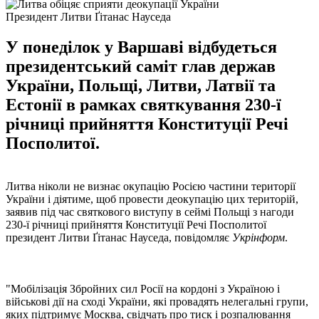
Президент Литви Ґітанас Науседа
У понеділок у Варшаві відбудеться
президентський саміт глав держав
України, Польщі, Литви, Латвії та
Естонії в рамках святкування 230-ї
річниці прийняття Конституції Речі
Посполитої.
Литва ніколи не визнає окупацію Росією частини території
України і діятиме, щоб провести деокупацію цих територій,
заявив під час святкового виступу в сеймі Польщі з нагоди
230-ї річниці прийняття Конституції Речі Посполитої
президент Литви Ґітанас Науседа, повідомляє
Укрінформ
.
"Мобілізація Збройних сил Росії на кордоні з Україною і
військові дії на сході України, які провадять нелегальні групи,
яких підтримує Москва, свідчать про тиск і розпалювання