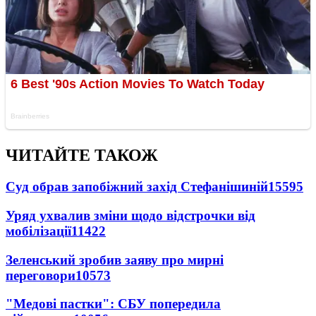
ЧИТАЙТЕ ТАКОЖ
Суд обрав запобіжний захід Стефанішиній
15595
Уряд ухвалив зміни щодо відстрочки від
мобілізації
11422
Зеленський зробив заяву про мирні
переговори
10573
"Медові пастки": СБУ попередила