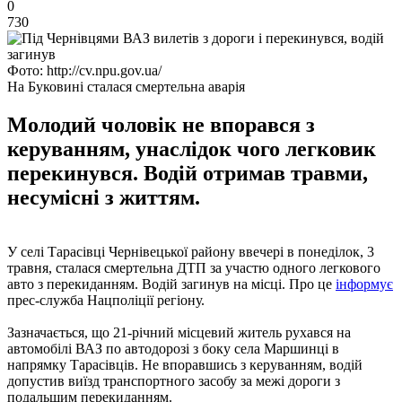
0
730
Фото: http://cv.npu.gov.ua/
На Буковині сталася смертельна аварія
Молодий чоловік не впорався з
керуванням, унаслідок чого легковик
перекинувся. Водій отримав травми,
несумісні з життям.
У селі Тарасівці Чернівецької району ввечері в понеділок, 3
травня, сталася смертельна ДТП за участю одного легкового
авто з перекиданням. Водій загинув на місці. Про це
інформує
прес-служба Нацполіції регіону.
Зазначається, що 21-річний місцевий житель рухався на
автомобілі ВАЗ по автодорозі з боку села Маршинці в
напрямку Тарасівців. Не впоравшись з керуванням, водій
допустив виїзд транспортного засобу за межі дороги з
подальшим перекиданням.