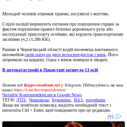
Молодий чоловік отримав травми, несумісні з життям.
Слідчі поліції вирішують питання про порушення справи за
фактом порушення правил безпеки дорожнього руху або
експлуатації транспорту особами, які керують транспортними
засобами (ч.2 ст.286 КК).
Раніше в Чернігівській області водій-іноземець вантажного
автомобіля
скоїв наїзд на двох велосипедисток і зник
. Його
затримали на кордоні. Одна з жінок померла в лікарні.
В автокатастрофі в Пакистані загинуло 13 осіб
Новини від
Корреспондент.net
у Telegram. Підписуйтесь на наш
канал
https://t.me/korrespondentnet
Читайте Korrespondent.net в Google News
ТЕГИ:
ДТП
,
Черновцы
,
Буковина
,
ВАЗ
,
погибшие
Якщо ви помітили помилку, виділіть необхідний текст і
натисніть Ctrl + Enter, щоб повідомити про це редакцію.