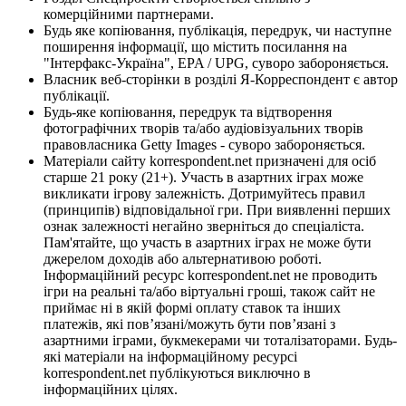
комерційними партнерами.
Будь яке копіювання, публікація, передрук, чи наступне
поширення інформації, що містить посилання на
"Інтерфакс-Україна", EPA / UPG, суворо забороняється.
Власник веб-сторінки в розділі Я-Корреспондент є автор
публікації.
Будь-яке копіювання, передрук та відтворення
фотографічних творів та/або аудіовізуальних творів
правовласника Getty Images - суворо забороняється.
Матеріали сайту korrespondent.net призначені для осіб
старше 21 року (21+). Участь в азартних іграх може
викликати ігрову залежність. Дотримуйтесь правил
(принципів) відповідальної гри. При виявленні перших
ознак залежності негайно зверніться до спеціаліста.
Пам'ятайте, що участь в азартних іграх не може бути
джерелом доходів або альтернативою роботі.
Інформаційний ресурс korrespondent.net не проводить
ігри на реальні та/або віртуальні гроші, також сайт не
приймає ні в якій формі оплату ставок та інших
платежів, які пов’язані/можуть бути пов’язані з
азартними іграми, букмекерами чи тоталізаторами. Будь-
які матеріали на інформаційному ресурсі
korrespondent.net публікуються виключно в
інформаційних цілях.