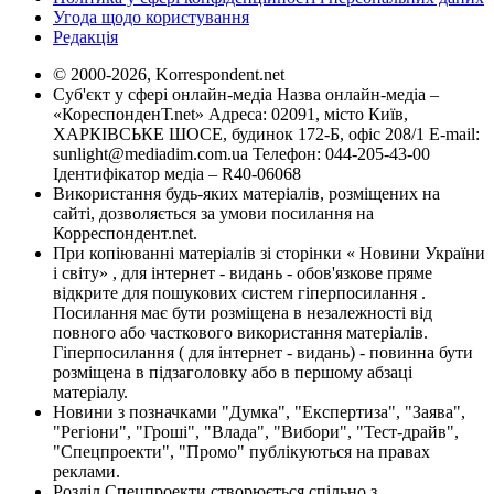
Угода щодо користування
Редакція
© 2000-2026, Korrespondent.net
Суб'єкт у сфері онлайн-медіа Назва онлайн-медіа –
«КореспонденТ.net» Адреса: 02091, місто Київ,
ХАРКІВСЬКЕ ШОСЕ, будинок 172-Б, офіс 208/1 E-mail:
sunlight@mediadim.com.ua
Телефон: 044-205-43-00
Ідентифікатор медіа – R40-06068
Використання будь-яких матеріалів, розміщених на
сайті, дозволяється за умови посилання на
Корреспондент.net.
При копіюванні матеріалів зі сторінки « Новини України
і світу» , для інтернет - видань - обов'язкове пряме
відкрите для пошукових систем гіперпосилання .
Посилання має бути розміщена в незалежності від
повного або часткового використання матеріалів.
Гіперпосилання ( для інтернет - видань) - повинна бути
розміщена в підзаголовку або в першому абзаці
матеріалу.
Новини з позначками "Думка", "Експертиза", "Заява",
"Регіони", "Гроші", "Влада", "Вибори", "Тест-драйв",
"Спецпроекти", "Промо" публікуються на правах
реклами.
Розділ Спецпроекти створюється спільно з