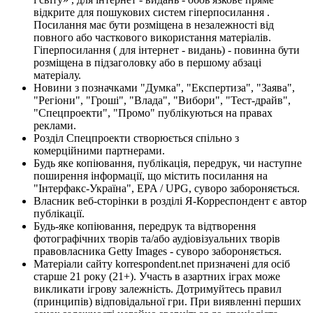
відкрите для пошукових систем гіперпосилання .
Посилання має бути розміщена в незалежності від
повного або часткового використання матеріалів.
Гіперпосилання ( для інтернет - видань) - повинна бути
розміщена в підзаголовку або в першому абзаці
матеріалу.
Новини з позначками "Думка", "Експертиза", "Заява",
"Регіони", "Гроші", "Влада", "Вибори", "Тест-драйв",
"Спецпроекти", "Промо" публікуються на правах
реклами.
Розділ Спецпроекти створюється спільно з
комерційними партнерами.
Будь яке копіювання, публікація, передрук, чи наступне
поширення інформації, що містить посилання на
"Інтерфакс-Україна", EPA / UPG, суворо забороняється.
Власник веб-сторінки в розділі Я-Корреспондент є автор
публікації.
Будь-яке копіювання, передрук та відтворення
фотографічних творів та/або аудіовізуальних творів
правовласника Getty Images - суворо забороняється.
Матеріали сайту korrespondent.net призначені для осіб
старше 21 року (21+). Участь в азартних іграх може
викликати ігрову залежність. Дотримуйтесь правил
(принципів) відповідальної гри. При виявленні перших