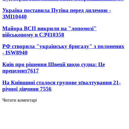
Україна поставила Путіна перед дилемою -
ЗМІ
10440
Майора ВСП викрили на "допомозі"
військовому в СЗЧ
10358
РФ створила "українську бригаду" з полонених
- ISW
8940
Київ про рішення Швеції щодо судна: Це
прецедент
7617
На Київщині сталося групове зґвалтування 21-
річної дівчини
7556
Читати коментарі