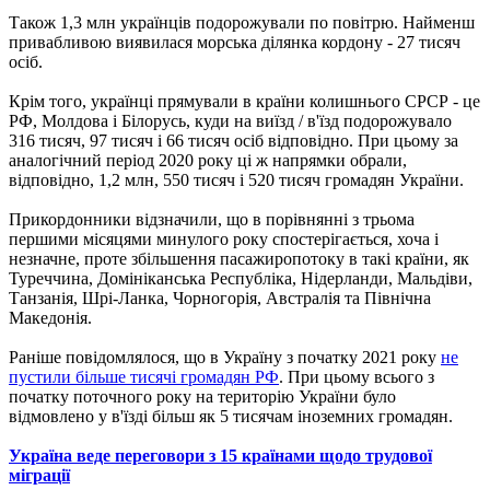
Також 1,3 млн українців подорожували по повітрю. Найменш
привабливою виявилася морська ділянка кордону - 27 тисяч
осіб.
Крім того, українці прямували в країни колишнього СРСР - це
РФ, Молдова і Білорусь, куди на виїзд / в'їзд подорожувало
316 тисяч, 97 тисяч і 66 тисяч осіб відповідно. При цьому за
аналогічний період 2020 року ці ж напрямки обрали,
відповідно, 1,2 млн, 550 тисяч і 520 тисяч громадян України.
Прикордонники відзначили, що в порівнянні з трьома
першими місяцями минулого року спостерігається, хоча і
незначне, проте збільшення пасажиропотоку в такі країни, як
Туреччина, Домініканська Республіка, Нідерланди, Мальдіви,
Танзанія, Шрі-Ланка, Чорногорія, Австралія та Північна
Македонія.
Раніше повідомлялося, що в Україну з початку 2021 року
не
пустили більше тисячі громадян РФ
. При цьому всього з
початку поточного року на територію України було
відмовлено у в'їзді більш як 5 тисячам іноземних громадян.
Україна веде переговори з 15 країнами щодо трудової
міграції