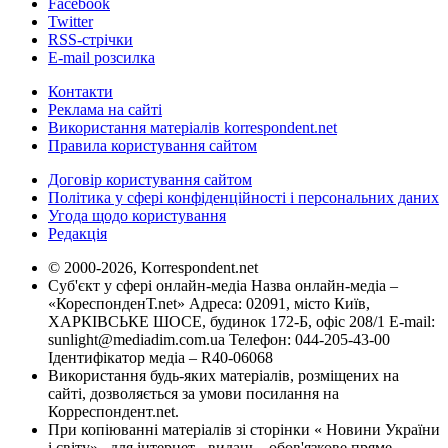
Facebook
Twitter
RSS-стрічки
E-mail розсилка
Контакти
Реклама на сайті
Використання матеріалів korrespondent.net
Правила користування сайтом
Договір користування сайтом
Політика у сфері конфіденційності і персональних даних
Угода щодо користування
Редакція
© 2000-2026, Korrespondent.net
Суб'єкт у сфері онлайн-медіа Назва онлайн-медіа –
«КореспонденТ.net» Адреса: 02091, місто Київ,
ХАРКІВСЬКЕ ШОСЕ, будинок 172-Б, офіс 208/1 E-mail:
sunlight@mediadim.com.ua
Телефон: 044-205-43-00
Ідентифікатор медіа – R40-06068
Використання будь-яких матеріалів, розміщених на
сайті, дозволяється за умови посилання на
Корреспондент.net.
При копіюванні матеріалів зі сторінки « Новини України
і світу» , для інтернет - видань - обов'язкове пряме