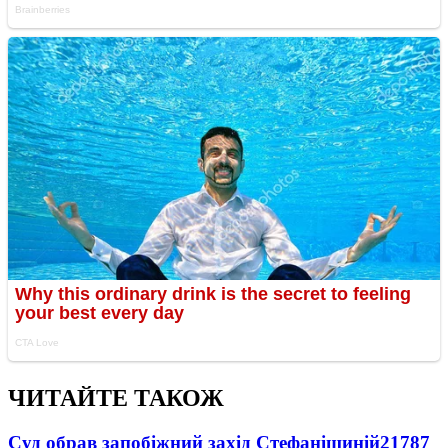
ЧИТАЙТЕ ТАКОЖ
Суд обрав запобіжний захід Стефанішиній
21787