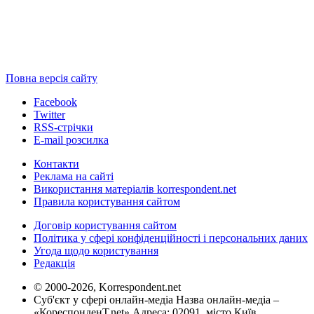
Повна версія сайту
Facebook
Twitter
RSS-стрічки
E-mail розсилка
Контакти
Реклама на сайті
Використання матеріалів korrespondent.net
Правила користування сайтом
Договір користування сайтом
Політика у сфері конфіденційності і персональних даних
Угода щодо користування
Редакція
© 2000-2026, Korrespondent.net
Суб'єкт у сфері онлайн-медіа Назва онлайн-медіа –
«КореспонденТ.net» Адреса: 02091, місто Київ,