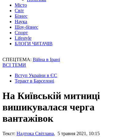
Місто
Світ
Бізнес
Наука
Шоу-бізнес
Спорт
Lifestyle
БЛОГИ ЧИТАЧІВ
СПЕЦТЕМА:
Війна в Ірані
ВСІ ТЕМИ
Вступ України в ЄС
Теракт в Барселоні
На Київській митниці
вишикувалася черга
вантажівок
Текст:
Надтока Світлана
, 5 травня 2021, 10:15