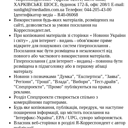
ХАРКІВСЬКЕ ШОСЕ, будинок 172-Б, офіс 208/1 E-mail:
sunlight@mediadim.com.ua
Телефон: 044-205-43-00
Ідентифікатор медіа – R40-06068
Використання будь-яких матеріалів, розміщених на
сайті, дозволяється за умови посилання на
Корреспондент.net.
При копіюванні матеріалів зі сторінки « Новини України
і світу» , для інтернет - видань - обов'язкове пряме
відкрите для пошукових систем гіперпосилання .
Посилання має бути розміщена в незалежності від
повного або часткового використання матеріалів.
Гіперпосилання ( для інтернет - видань) - повинна бути
розміщена в підзаголовку або в першому абзаці
матеріалу.
Новини з позначками "Думка", "Експертиза", "Заява",
"Регіони", "Гроші", "Влада", "Вибори", "Тест-драйв",
"Спецпроекти", "Промо" публікуються на правах
реклами.
Розділ Спецпроекти створюється спільно з
комерційними партнерами.
Будь яке копіювання, публікація, передрук, чи наступне
поширення інформації, що містить посилання на
"Інтерфакс-Україна", EPA / UPG, суворо забороняється.
Власник веб-сторінки в розділі Я-Корреспондент є автор
публікації.