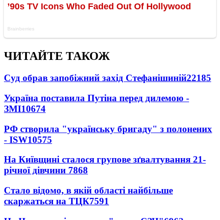
ЧИТАЙТЕ ТАКОЖ
Суд обрав запобіжний захід Стефанішиній
22185
Україна поставила Путіна перед дилемою -
ЗМІ
10674
РФ створила "українську бригаду" з полонених
- ISW
10575
На Київщині сталося групове зґвалтування 21-
річної дівчини
7868
Стало відомо, в якій області найбільше
скаржаться на ТЦК
7591