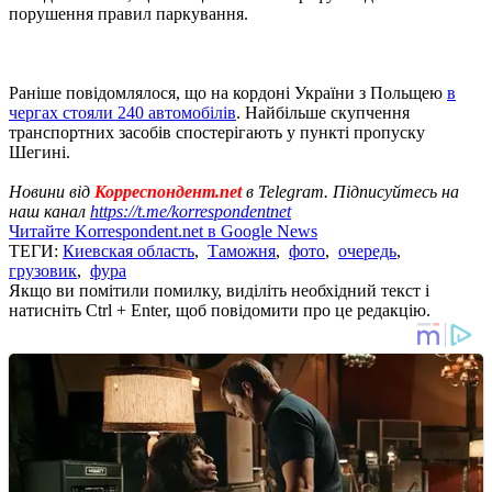
порушення правил паркування.
Раніше повідомлялося, що на кордоні України з Польщею
в
чергах стояли 240 автомобілів
. Найбільше скупчення
транспортних засобів спостерігають у пункті пропуску
Шегині.
Новини від
Корреспондент.net
в Telegram. Підписуйтесь на
наш канал
https://t.me/korrespondentnet
Читайте Korrespondent.net в Google News
ТЕГИ:
Киевская область
,
Таможня
,
фото
,
очередь
,
грузовик
,
фура
Якщо ви помітили помилку, виділіть необхідний текст і
натисніть Ctrl + Enter, щоб повідомити про це редакцію.