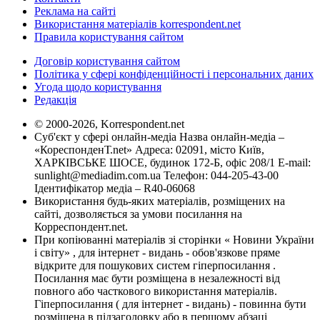
Реклама на сайті
Використання матеріалів korrespondent.net
Правила користування сайтом
Договір користування сайтом
Політика у сфері конфіденційності і персональних даних
Угода щодо користування
Редакція
© 2000-2026, Korrespondent.net
Суб'єкт у сфері онлайн-медіа Назва онлайн-медіа –
«КореспонденТ.net» Адреса: 02091, місто Київ,
ХАРКІВСЬКЕ ШОСЕ, будинок 172-Б, офіс 208/1 E-mail:
sunlight@mediadim.com.ua
Телефон: 044-205-43-00
Ідентифікатор медіа – R40-06068
Використання будь-яких матеріалів, розміщених на
сайті, дозволяється за умови посилання на
Корреспондент.net.
При копіюванні матеріалів зі сторінки « Новини України
і світу» , для інтернет - видань - обов'язкове пряме
відкрите для пошукових систем гіперпосилання .
Посилання має бути розміщена в незалежності від
повного або часткового використання матеріалів.
Гіперпосилання ( для інтернет - видань) - повинна бути
розміщена в підзаголовку або в першому абзаці