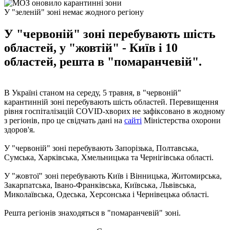
У "зеленій" зоні немає жодного регіону
У "червоній" зоні перебувають шість
областей, у "жовтій" - Київ і 10
областей, решта в "помаранчевій".
В Україні станом на середу, 5 травня, в "червоній"
карантинній зоні перебувають шість областей. Перевищення
рівня госпіталізацій COVID-хворих не зафіксовано в жодному
з регіонів, про це свідчать дані на
сайті
Міністерства охорони
здоров'я.
У "червоній" зоні перебувають Запорізька, Полтавська,
Сумська, Харківська, Хмельницька та Чернігівська області.
У "жовтої" зоні перебувають Київ і Вінницька, Житомирська,
Закарпатська, Івано-Франківська, Київська, Львівська,
Миколаївська, Одеська, Херсонська і Чернівецька області.
Решта регіонів знаходяться в "помаранчевій" зоні.