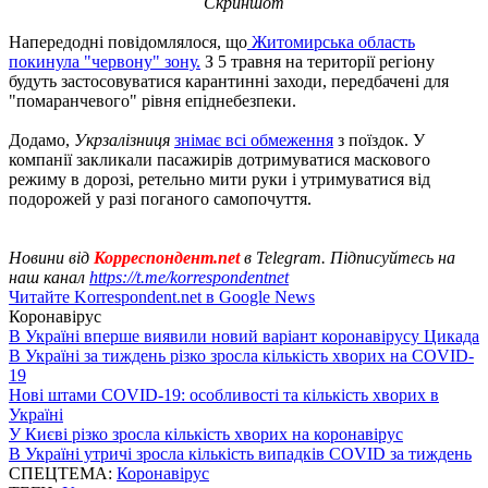
Скриншот
Напередодні повідомлялося, що
Житомирська область
покинула "червону" зону.
З 5 травня на території регіону
будуть застосовуватися карантинні заходи, передбачені для
"помаранчевого" рівня епіднебезпеки.
Додамо,
Укрзалізниця
знімає всі обмеження
з поїздок. У
компанії закликали пасажирів дотримуватися маскового
режиму в дорозі, ретельно мити руки і утримуватися від
подорожей у разі поганого самопочуття.
Новини від
Корреспондент.net
в Telegram. Підписуйтесь на
наш канал
https://t.me/korrespondentnet
Читайте Korrespondent.net в Google News
Коронавірус
В Україні вперше виявили новий варіант коронавірусу Цикада
В Україні за тиждень різко зросла кількість хворих на COVID-
19
Нові штами COVID-19: особливості та кількість хворих в
Україні
У Києві різко зросла кількість хворих на коронавірус
В Україні утричі зросла кількість випадків COVID за тиждень
СПЕЦТЕМА:
Коронавірус