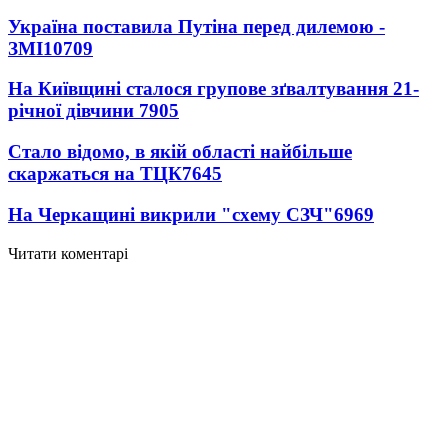
Україна поставила Путіна перед дилемою -
ЗМІ
10709
На Київщині сталося групове зґвалтування 21-
річної дівчини
7905
Стало відомо, в якій області найбільше
скаржаться на ТЦК
7645
На Черкащині викрили "схему СЗЧ"
6969
Читати коментарі