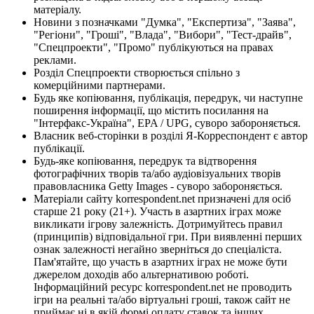
матеріалу.
Новини з позначками "Думка", "Експертиза", "Заява",
"Регіони", "Гроші", "Влада", "Вибори", "Тест-драйв",
"Спецпроекти", "Промо" публікуються на правах
реклами.
Розділ Спецпроекти створюється спільно з
комерційними партнерами.
Будь яке копіювання, публікація, передрук, чи наступне
поширення інформації, що містить посилання на
"Інтерфакс-Україна", EPA / UPG, суворо забороняється.
Власник веб-сторінки в розділі Я-Корреспондент є автор
публікації.
Будь-яке копіювання, передрук та відтворення
фотографічних творів та/або аудіовізуальних творів
правовласника Getty Images - суворо забороняється.
Матеріали сайту korrespondent.net призначені для осіб
старше 21 року (21+). Участь в азартних іграх може
викликати ігрову залежність. Дотримуйтесь правил
(принципів) відповідальної гри. При виявленні перших
ознак залежності негайно зверніться до спеціаліста.
Пам'ятайте, що участь в азартних іграх не може бути
джерелом доходів або альтернативою роботі.
Інформаційний ресурс korrespondent.net не проводить
ігри на реальні та/або віртуальні гроші, також сайт не
приймає ні в якій формі оплату ставок та інших