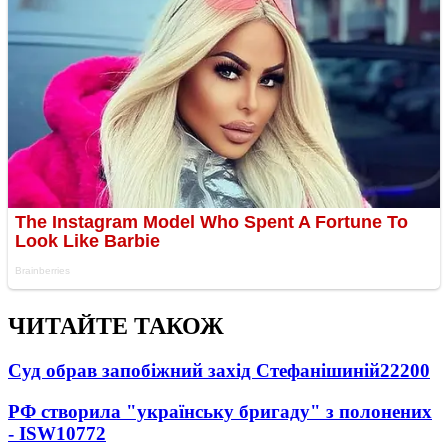
ЧИТАЙТЕ ТАКОЖ
Суд обрав запобіжний захід Стефанішиній
22200
РФ створила "українську бригаду" з полонених
- ISW
10772