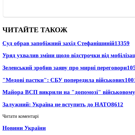
ЧИТАЙТЕ ТАКОЖ
Суд обрав запобіжний захід Стефанішиній
13359
Уряд ухвалив зміни щодо відстрочки від мобілізац
Зеленський зробив заяву про мирні переговори
10
"Медові пастки": СБУ попередила військових
100
Майора ВСП викрили на "допомозі" військовому
Залужний: Україна не вступить до НАТО
8612
Читати коментарі
Новини України