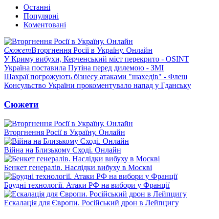
Останні
Популярні
Коментовані
Сюжет
Вторгнення Росії в Україну. Онлайн
У Криму вибухи, Керченський міст перекрито - OSINT
Україна поставила Путіна перед дилемою - ЗМІ
Шахраї погрожують бізнесу атаками "шахедів" - Флеш
Консульство України прокоментувало напад у Гданську
Сюжети
Вторгнення Росії в Україну. Онлайн
Війна на Близькому Сході. Онлайн
Бенкет генералів. Наслідки вибуху в Москві
Брудні технології. Атаки РФ на вибори у Франції
Ескалація для Європи. Російський дрон в Лейпцигу