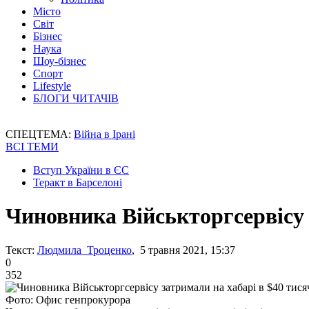
Місто
Світ
Бізнес
Наука
Шоу-бізнес
Спорт
Lifestyle
БЛОГИ ЧИТАЧІВ
СПЕЦТЕМА:
Війна в Ірані
ВСІ ТЕМИ
Вступ України в ЄС
Теракт в Барселоні
Чиновника Військторгсервісу 
Текст:
Людмила Троценко
, 5 травня 2021, 15:37
0
352
Фото: Офис генпрокурора