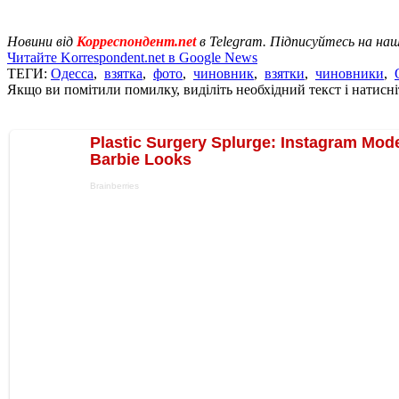
Новини від
Корреспондент.net
в Telegram. Підписуйтесь на на
Читайте Korrespondent.net в Google News
ТЕГИ:
Одесса
,
взятка
,
фото
,
чиновник
,
взятки
,
чиновники
,
Якщо ви помітили помилку, виділіть необхідний текст і натисніт