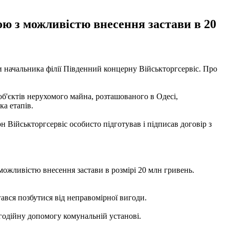
ою з можливістю внесення застави в 20
и начальника філії Південний концерну Військторгсервіс. Про
об'єктів нерухомого майна, розташованого в Одесі,
ка етапів.
н Військторгсервіс особисто підготував і підписав договір з
ожливістю внесення застави в розмірі 20 млн гривень.
гався позбутися від неправомірної вигоди.
агодійну допомогу комунальній установі.