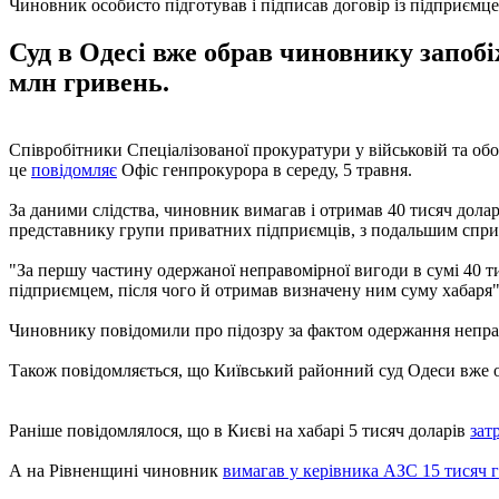
Чиновник особисто підготував і підписав договір із підприємц
Суд в Одесі вже обрав чиновнику запобі
млн гривень.
Співробітники Спеціалізованої прокуратури у військовій та об
це
повідомляє
Офіс генпрокурора в середу, 5 травня.
За даними слідства, чиновник вимагав і отримав 40 тисяч долар
представнику групи приватних підприємців, з подальшим сприян
"За першу частину одержаної неправомірної вигоди в сумі 40 ти
підприємцем, після чого й отримав визначену ним суму хабаря",
Чиновнику повідомили про підозру за фактом одержання неправ
Також повідомляється, що Київський районний суд Одеси вже об
Раніше повідомлялося, що в Києві на хабарі 5 тисяч доларів
зат
А на Рівненщині чиновник
вимагав у керівника АЗС 15 тисяч 