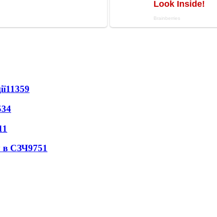
ії
11359
534
11
 в СЗЧ
9751