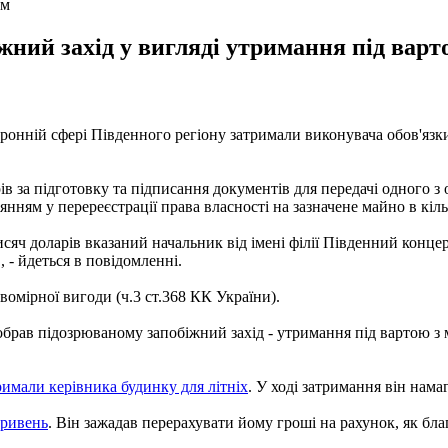
ем
жний захід у вигляді утримання під варт
оронній сфері Південного регіону затримали виконувача обов'язк
ів за підготовку та підписання документів для передачі одного з 
ням у перереєстрації права власності на зазначене майно в кіль
сяч доларів вказаний начальник від імені філії Південний концер
 - йдеться в повідомленні.
омірної вигоди (ч.3 ст.368 КК України).
рав підозрюваному запобіжний захід - утримання під вартою з м
римали керівника будинку для літніх
. У ході затримання він нама
гривень
. Він зажадав перерахувати йому гроші на рахунок, як бл