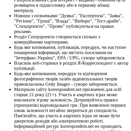
розміщена в підзаголовку або в першому абзаці
матеріалу.
Новини з позначками "Думка", "Експертиза", "Заява",
"Регіони", "Гроші", "Влада", "Вибори", "Тест-драйв",
"Спецпроекти", "Промо" публікуються на правах
реклами.
Розділ Спецпроекти створюється спільно з
комерційними партнерами.
Будь яке копіювання, публікація, передрук, чи наступне
поширення інформації, що містить посилання на
"Інтерфакс-Україна", EPA / UPG, суворо забороняється.
Власник веб-сторінки в розділі Я-Корреспондент є автор
публікації.
Будь-яке копіювання, передрук та відтворення
фотографічних творів та/або аудіовізуальних творів
правовласника Getty Images - суворо забороняється.
Матеріали сайту korrespondent.net призначені для осіб
старше 21 року (21+). Участь в азартних іграх може
викликати ігрову залежність. Дотримуйтесь правил
(принципів) відповідальної гри. При виявленні перших
ознак залежності негайно зверніться до спеціаліста.
Пам'ятайте, що участь в азартних іграх не може бути
джерелом доходів або альтернативою роботі.
Інформаційний ресурс korrespondent.net не проводить