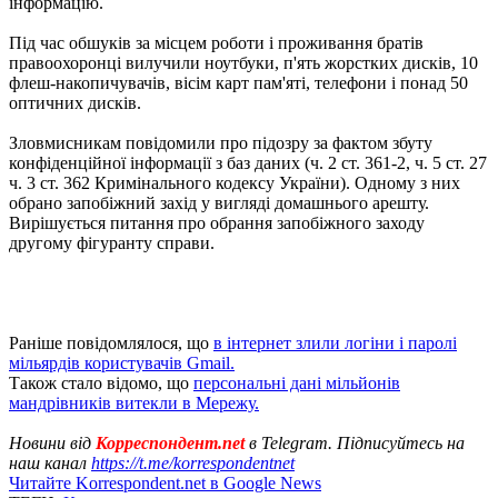
інформацію.
Під час обшуків за місцем роботи і проживання братів
правоохоронці вилучили ноутбуки, п'ять жорстких дисків, 10
флеш-накопичувачів, вісім карт пам'яті, телефони і понад 50
оптичних дисків.
Зловмисникам повідомили про підозру за фактом збуту
конфіденційної інформації з баз даних (ч. 2 ст. 361-2, ч. 5 ст. 27
ч. 3 ст. 362 Кримінального кодексу України). Одному з них
обрано запобіжний захід у вигляді домашнього арешту.
Вирішується питання про обрання запобіжного заходу
другому фігуранту справи.
Раніше повідомлялося, що
в інтернет злили логіни і паролі
мільярдів користувачів Gmail.
Також стало відомо, що
персональні дані мільйонів
мандрівників витекли в Мережу.
Новини від
Корреспондент.net
в Telegram. Підписуйтесь на
наш канал
https://t.me/korrespondentnet
Читайте Korrespondent.net в Google News