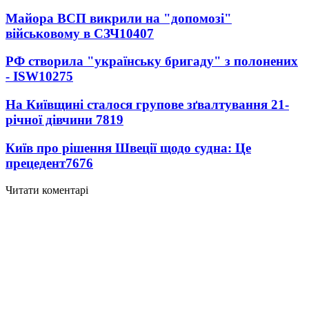
Майора ВСП викрили на "допомозі"
військовому в СЗЧ
10407
РФ створила "українську бригаду" з полонених
- ISW
10275
На Київщині сталося групове зґвалтування 21-
річної дівчини
7819
Київ про рішення Швеції щодо судна: Це
прецедент
7676
Читати коментарі