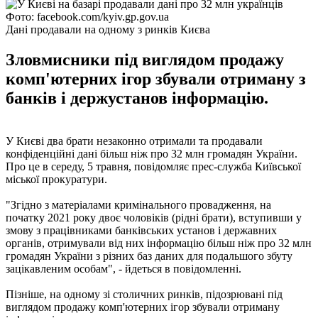
Фото: facebook.com/kyiv.gp.gov.ua
Дані продавали на одному з ринків Києва
Зловмисники під виглядом продажу
комп'ютерних ігор збували отриману з
банків і держустанов інформацію.
У Києві два брати незаконно отримали та продавали
конфіденційні дані більш ніж про 32 млн громадян України.
Про це в середу, 5 травня, повідомляє прес-служба Київської
міської прокуратури.
"Згідно з матеріалами кримінального провадження, на
початку 2021 року двоє чоловіків (рідні брати), вступивши у
змову з працівниками банківських установ і державних
органів, отримували від них інформацію більш ніж про 32 млн
громадян України з різних баз даних для подальшого збуту
зацікавленим особам", - йдеться в повідомленні.
Пізніше, на одному зі столичних ринків, підозрювані під
виглядом продажу комп'ютерних ігор збували отриману