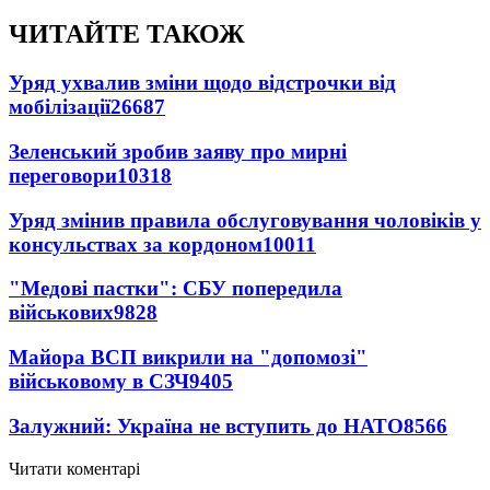
ЧИТАЙТЕ ТАКОЖ
Уряд ухвалив зміни щодо відстрочки від
мобілізації
26687
Зеленський зробив заяву про мирні
переговори
10318
Уряд змінив правила обслуговування чоловіків у
консульствах за кордоном
10011
"Медові пастки": СБУ попередила
військових
9828
Майора ВСП викрили на "допомозі"
військовому в СЗЧ
9405
Залужний: Україна не вступить до НАТО
8566
Читати коментарі