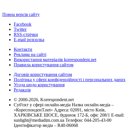
Повна версія сайту
Facebook
Twitter
RSS-стрічки
E-mail розсилка
Контакти
Реклама на сайті
Використання матеріалів korrespondent.net
Правила користування сайтом
Договір користування сайтом
Політика у сфері конфіденційності і персональних даних
Угода щодо користування
Редакція
© 2000-2026, Korrespondent.net
Суб'єкт у сфері онлайн-медіа Назва онлайн-медіа –
«КореспонденТ.net» Адреса: 02091, місто Київ,
ХАРКІВСЬКЕ ШОСЕ, будинок 172-Б, офіс 208/1 E-mail:
sunlight@mediadim.com.ua
Телефон: 044-205-43-00
Ідентифікатор медіа – R40-06068