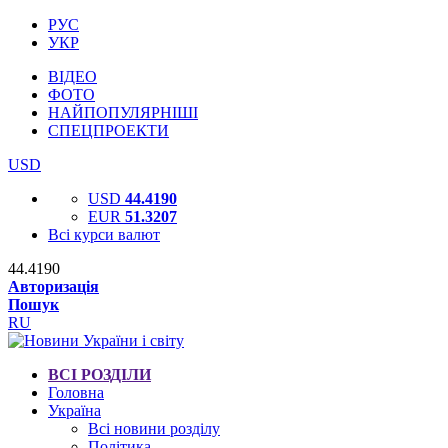
РУС
УКР
ВІДЕО
ФОТО
НАЙПОПУЛЯРНІШІ
СПЕЦПРОЕКТИ
USD
USD
44.4190
EUR
51.3207
Всі курси валют
44.4190
Авторизація
Пошук
RU
ВСІ РОЗДІЛИ
Головна
Україна
Всі новини розділу
Політика