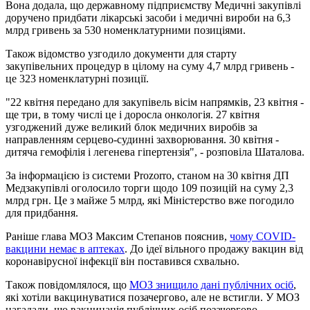
Вона додала, що державному підприємству Медичні закупівлі
доручено придбати лікарські засоби і медичні вироби на 6,3
млрд гривень за 530 номенклатурними позиціями.
Також відомство узгодило документи для старту
закупівельних процедур в цілому на суму 4,7 млрд гривень -
це 323 номенклатурні позиції.
"22 квітня передано для закупівель вісім напрямків, 23 квітня -
ще три, в тому числі це і доросла онкологія. 27 квітня
узгоджений дуже великий блок медичних виробів за
направленням серцево-судинні захворювання. 30 квітня -
дитяча гемофілія і легенева гіпертензія", - розповіла Шаталова.
За інформацією із системи Prozorro, станом на 30 квітня ДП
Медзакупівлі оголосило торги щодо 109 позицій на суму 2,3
млрд грн. Це з майже 5 млрд, які Міністерство вже погодило
для придбання.
Раніше глава МОЗ Максим Степанов пояснив,
чому COVID-
вакцини немає в аптеках
. До ідеї вільного продажу вакцин від
коронавірусної інфекції він поставився схвально.
Також повідомлялося, що
МОЗ знищило дані публічних осіб
,
які хотіли вакцинуватися позачергово, але не встигли. У МОЗ
нагадали, що вакцинація публічних осіб позачергово