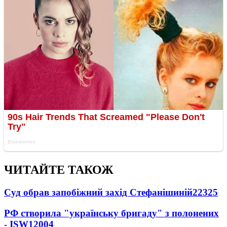
ЧИТАЙТЕ ТАКОЖ
Суд обрав запобіжний захід Стефанішиній
22325
РФ створила "українську бригаду" з полонених
- ISW
12004