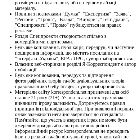
розміщена в підзаголовку або в першому абзаці
матеріалу.
Новини з позначками "Думка", "Експертиза", "Заява",
"Регіони", "Гроші", "Влада", "Вибори", "Тест-драйв",
"Спецпроекти", "Промо" публікуються на правах
реклами.
Розділ Спецпроекти створюється спільно з
комерційними партнерами.
Будь яке копіювання, публікація, передрук, чи наступне
поширення інформації, що містить посилання на
"Інтерфакс-Україна", EPA / UPG, суворо забороняється.
Власник веб-сторінки в розділі Я-Корреспондент є автор
публікації.
Будь-яке копіювання, передрук та відтворення
фотографічних творів та/або аудіовізуальних творів
правовласника Getty Images - суворо забороняється.
Матеріали сайту korrespondent.net призначені для осіб
старше 21 року (21+). Участь в азартних іграх може
викликати ігрову залежність. Дотримуйтесь правил
(принципів) відповідальної гри. При виявленні перших
ознак залежності негайно зверніться до спеціаліста.
Пам'ятайте, що участь в азартних іграх не може бути
джерелом доходів або альтернативою роботі.
Інформаційний ресурс korrespondent.net не проводить
ігри на реальні та/або віртуальні гроші, також сайт не