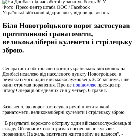
Фото: Пресс-центр штаба ООС / Facebook
Українські військові відкривали у відповідь вогонь
Біля Новотроїцького ворог застосував
протитанкові гранатомети,
великокаліберні кулемети і стрілецьку
зброю.
Сепаратисти обстріляли позиції українських військових на
Донбасі недалеко від населеного пункту Новотроїцьке, в
результаті чого один військовослужбовець ЗСУ загинув, і ще
один отримав поранення. Про це
повідомляє
прес-центр
штабу Операції об'єднаних сил у четвер, 6 травня.
Зазначено, що ворог застосував ручні протитанкові
гранатомети, великокаліберні кулемети і стрілецьку зброю.
"В результаті ворожого обстрілу один військовослужбовець зі
складу Об'єднаних сил отримав вогнепальне кульове
поранення. На жаль, врятувати життя воїну не вдалося", -