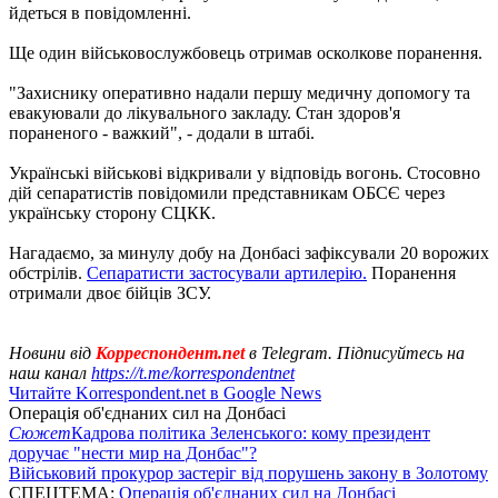
йдеться в повідомленні.
Ще один військовослужбовець отримав осколкове поранення.
"Захиснику оперативно надали першу медичну допомогу та
евакуювали до лікувального закладу. Стан здоров'я
пораненого - важкий", - додали в штабі.
Українські військові відкривали у відповідь вогонь. Стосовно
дій сепаратистів повідомили представникам ОБСЄ через
українську сторону СЦКК.
Нагадаємо, за минулу добу на Донбасі зафіксували 20 ворожих
обстрілів.
Сепаратисти застосували артилерію.
Поранення
отримали двоє бійців ЗСУ.
Новини від
Корреспондент.net
в Telegram. Підписуйтесь на
наш канал
https://t.me/korrespondentnet
Читайте Korrespondent.net в Google News
Операція об'єднаних сил на Донбасі
Сюжет
Кадрова політика Зеленського: кому президент
доручає "нести мир на Донбас"?
Військовий прокурор застеріг від порушень закону в Золотому
СПЕЦТЕМА:
Операція об'єднаних сил на Донбасі