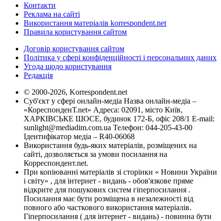
Контакти
Реклама на сайті
Використання матеріалів korrespondent.net
Правила користування сайтом
Договір користування сайтом
Політика у сфері конфіденційності і персональних даних
Угода щодо користування
Редакція
© 2000-2026, Korrespondent.net
Суб'єкт у сфері онлайн-медіа Назва онлайн-медіа –
«КореспонденТ.net» Адреса: 02091, місто Київ,
ХАРКІВСЬКЕ ШОСЕ, будинок 172-Б, офіс 208/1 E-mail:
sunlight@mediadim.com.ua
Телефон: 044-205-43-00
Ідентифікатор медіа – R40-06068
Використання будь-яких матеріалів, розміщених на
сайті, дозволяється за умови посилання на
Корреспондент.net.
При копіюванні матеріалів зі сторінки « Новини України
і світу» , для інтернет - видань - обов'язкове пряме
відкрите для пошукових систем гіперпосилання .
Посилання має бути розміщена в незалежності від
повного або часткового використання матеріалів.
Гіперпосилання ( для інтернет - видань) - повинна бути