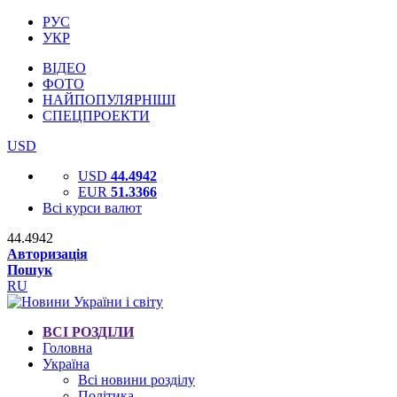
РУС
УКР
ВІДЕО
ФОТО
НАЙПОПУЛЯРНІШІ
СПЕЦПРОЕКТИ
USD
USD
44.4942
EUR
51.3366
Всі курси валют
44.4942
Авторизація
Пошук
RU
ВСІ РОЗДІЛИ
Головна
Україна
Всі новини розділу
Політика