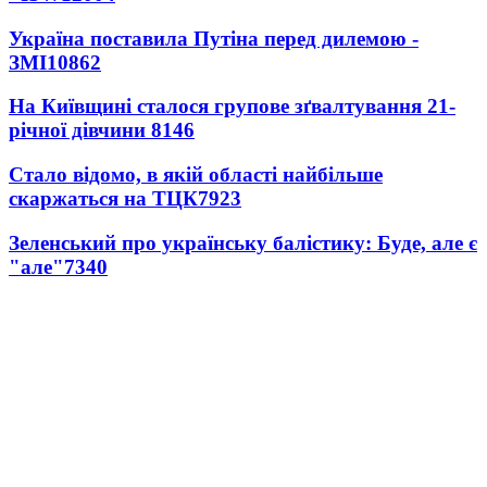
Україна поставила Путіна перед дилемою -
ЗМІ
10862
На Київщині сталося групове зґвалтування 21-
річної дівчини
8146
Стало відомо, в якій області найбільше
скаржаться на ТЦК
7923
Зеленський про українську балістику: Буде, але є
"але"
7340