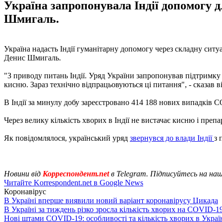
Україна запропонувала Індії допомогу д
Шмигаль.
Україна надасть Індії гуманітарну допомогу через складну сит
Денис Шмигаль.
"З приводу питань Індії. Уряд України запропонував підтримку у
кисню. Зараз технічно відпрацьовуються ці питання", - сказав в
В Індії за минулу добу зареєстровано 414 188 нових випадків 
Через велику кількість хворих в Індії не вистачає кисню і преп
Як повідомлялося, український уряд
звернувся до влади Індії
з 
Новини від
Корреспондент.net
в Telegram. Підписуйтесь на на
Читайте Korrespondent.net в Google News
Коронавірус
В Україні вперше виявили новий варіант коронавірусу Цикада
В Україні за тиждень різко зросла кількість хворих на COVID-1
Нові штами COVID-19: особливості та кількість хворих в Украї