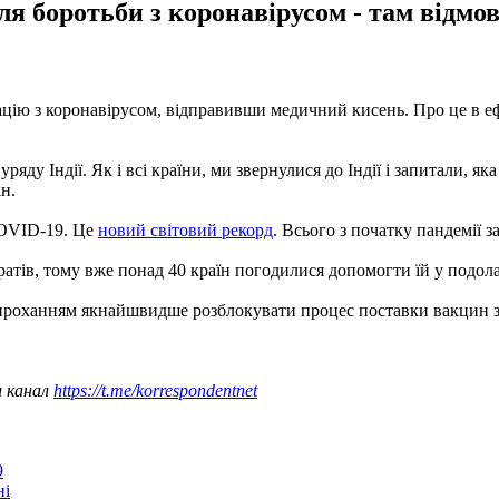
ля боротьби з коронавірусом - там відмов
уацію з коронавірусом, відправивши медичний кисень. Про це в е
ряду Індії. Як і всі країни, ми звернулися до Індії і запитали, я
ін.
COVID-19. Це
новий світовий рекорд
. Всього з початку пандемії з
аратів, тому вже понад 40 країн погодилися допомогти їй у подола
проханням якнайшвидше розблокувати процес поставки вакцин з
ш канал
https://t.me/korrespondentnet
9
ні