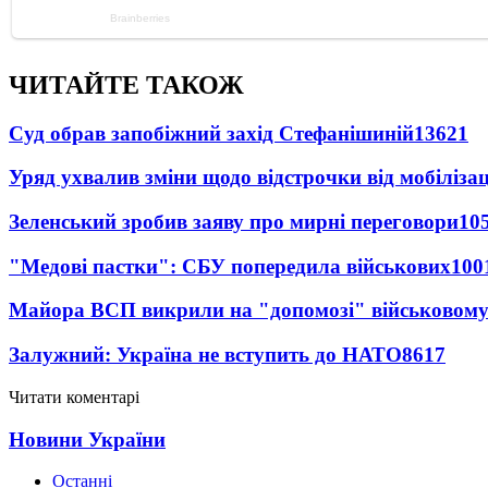
ЧИТАЙТЕ ТАКОЖ
Суд обрав запобіжний захід Стефанішиній
13621
Уряд ухвалив зміни щодо відстрочки від мобілізац
Зеленський зробив заяву про мирні переговори
10
"Медові пастки": СБУ попередила військових
100
Майора ВСП викрили на "допомозі" військовому
Залужний: Україна не вступить до НАТО
8617
Читати коментарі
Новини України
Останні