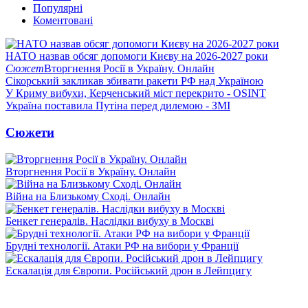
Популярні
Коментовані
НАТО назвав обсяг допомоги Києву на 2026-2027 роки
Сюжет
Вторгнення Росії в Україну. Онлайн
Сікорський закликав збивати ракети РФ над Україною
У Криму вибухи, Керченський міст перекрито - OSINT
Україна поставила Путіна перед дилемою - ЗМІ
Сюжети
Вторгнення Росії в Україну. Онлайн
Війна на Близькому Сході. Онлайн
Бенкет генералів. Наслідки вибуху в Москві
Брудні технології. Атаки РФ на вибори у Франції
Ескалація для Європи. Російський дрон в Лейпцигу