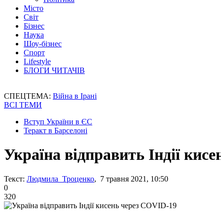
Місто
Світ
Бізнес
Наука
Шоу-бізнес
Спорт
Lifestyle
БЛОГИ ЧИТАЧІВ
СПЕЦТЕМА:
Війна в Ірані
ВСІ ТЕМИ
Вступ України в ЄС
Теракт в Барселоні
Україна відправить Індії кис
Текст:
Людмила Троценко
, 7 травня 2021, 10:50
0
320