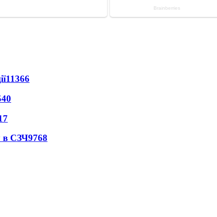
ії
11366
540
17
 в СЗЧ
9768