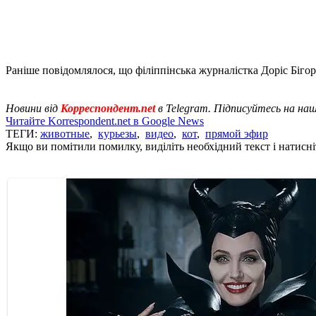
Раніше повідомлялося, що філіппінська журналістка Доріс Біго
Новини від
Корреспондент.net
в Telegram. Підписуйтесь на на
Читайте Korrespondent.net в Google News
ТЕГИ:
животные
,
курьезы
,
видео
,
кот
,
прямой эфир
Якщо ви помітили помилку, виділіть необхідний текст і натисніт