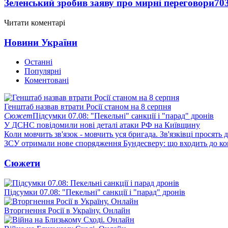
Зеленський зробив заяву про мирні переговори
70
Читати коментарі
Новини України
Останні
Популярні
Коментовані
Генштаб назвав втрати Росії станом на 8 серпня
Сюжет
Підсумки 07.08: "Пекельні" санкції і "парад" дронів
У ДСНС повідомили нові деталі атаки РФ на Київщину
Коли мовчить зв'язок - мовчить уся бригада. Зв'язківці просять
ЗСУ отримали нове спорядження Бундесверу: що входить до к
Сюжети
Підсумки 07.08: "Пекельні" санкції і "парад" дронів
Вторгнення Росії в Україну. Онлайн