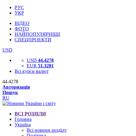
РУС
УКР
ВІДЕО
ФОТО
НАЙПОПУЛЯРНІШІ
СПЕЦПРОЕКТИ
USD
USD
44.4278
EUR
51.3281
Всі курси валют
44.4278
Авторизація
Пошук
RU
ВСІ РОЗДІЛИ
Головна
Україна
Всі новини розділу
Політика