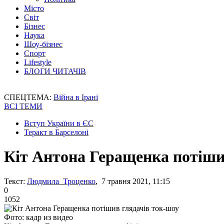
Місто
Світ
Бізнес
Наука
Шоу-бізнес
Спорт
Lifestyle
БЛОГИ ЧИТАЧІВ
СПЕЦТЕМА:
Війна в Ірані
ВСІ ТЕМИ
Вступ України в ЄС
Теракт в Барселоні
Кіт Антона Геращенка потіши
Текст:
Людмила Троценко
, 7 травня 2021, 11:15
0
1052
Фото: кадр из видео