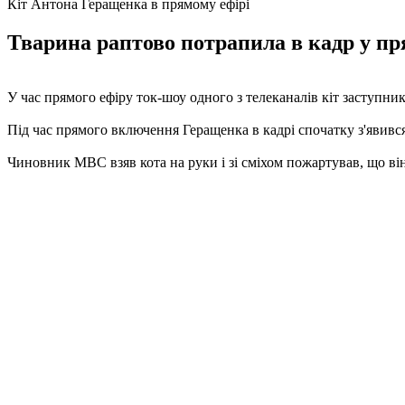
Кіт Антона Геращенка в прямому ефірі
Тварина раптово потрапила в кадр у пря
У час прямого ефіру ток-шоу одного з телеканалів кіт заступни
Під час прямого включення Геращенка в кадрі спочатку з'явився 
Чиновник МВС взяв кота на руки і зі сміхом пожартував, що ві