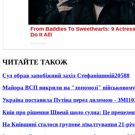
ЧИТАЙТЕ ТАКОЖ
Суд обрав запобіжний захід Стефанішиній
20588
Майора ВСП викрили на "допомозі" військовому
Україна поставила Путіна перед дилемою - ЗМІ
10
Київ про рішення Швеції щодо судна: Це прецеден
На Київщині сталося групове зґвалтування 21-річ