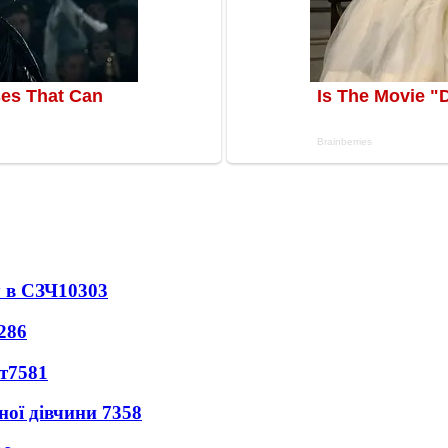
 в СЗЧ
10303
286
т
7581
ної дівчини
7358