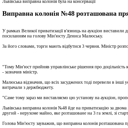
Львівська виправна колонія була на консервації
Виправна колонія №48 розташована пря
У рамках Великої приватизації в'язниць на аукціон виставили 
посиланням на голову Мін'юсту Дениса Малюську.
За його словами, торги мають відбутися 3 червня. Міністр розп
"Тому Мін'юст прийняв управлінське рішення про доцільність ко
- зазначив міністр.
Малюська відзначив, що всіх засуджених тоді перевели в інші 
витрачали з держбюджету.
"Саме тому зараз ми виставляємо цю установу на аукціон, пропо
Львівська виправна колонія №48 йде на приватизацію за двома ло
другий - нерухоме майно, яке розташоване на 3 га землі, зі ста
Голова Мін'юсту зауважив, що виправна колонія розташована п