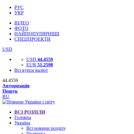
РУС
УКР
ВІДЕО
ФОТО
НАЙПОПУЛЯРНІШІ
СПЕЦПРОЕКТИ
USD
USD
44.4559
EUR
51.2598
Всі курси валют
44.4559
Авторизація
Пошук
RU
ВСІ РОЗДІЛИ
Головна
Україна
Всі новини розділу
Політика