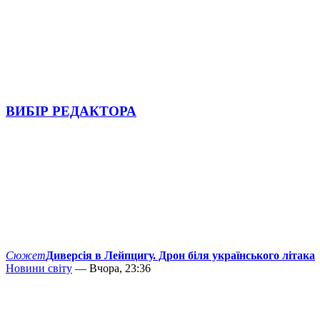
ВИБІР РЕДАКТОРА
Сюжет
Диверсія в Лейпцигу. Дрон біля українського літака
Новини світу
— Вчора, 23:36