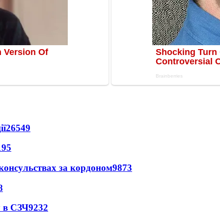
ії
26549
195
 консульствах за кордоном
9873
8
 в СЗЧ
9232