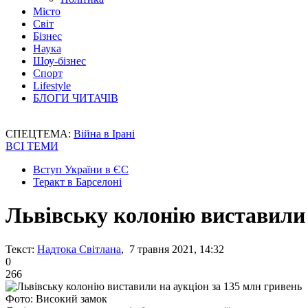
Місто
Світ
Бізнес
Наука
Шоу-бізнес
Спорт
Lifestyle
БЛОГИ ЧИТАЧІВ
СПЕЦТЕМА:
Війна в Ірані
ВСІ ТЕМИ
Вступ України в ЄС
Теракт в Барселоні
Львівську колонію виставили ​
Текст:
Надтока Світлана
, 7 травня 2021, 14:32
0
266
Фото: Високий замок