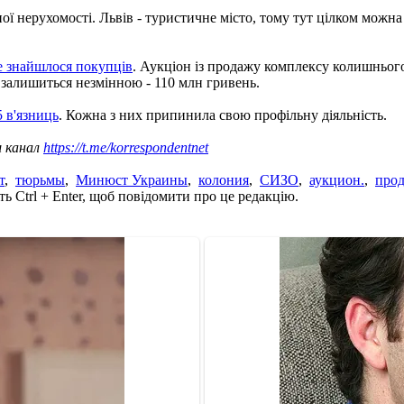
ої нерухомості. Львів - туристичне місто, тому тут цілком можн
не знайшлося покупців
. Аукціон із продажу комплексу колишньог
а залишиться незмінною - 110 млн гривень.
 в'язниць
. Кожна з них припинила свою профільну діяльність.
ш канал
https://t.me/korrespondentnet
т
,
тюрьмы
,
Минюст Украины
,
колония
,
СИЗО
,
аукцион.
,
про
ь Ctrl + Enter, щоб повідомити про це редакцію.