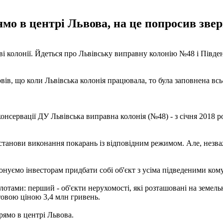
мо в центрі Львова, на це попросив зве
дві колонії. Йдеться про Львівську виправну колонію №48 і Пів
овів, що коли Львівська колонія працювала, то була заповнена вс
нсервації ДУ Львівська виправна колонія (№48) - з січня 2018 р
установи виконання покарань із відповідним режимом. Але, незва
нуємо інвесторам придбати собі об'єкт з усіма підведеними комун
тами: перший - об'єкти нерухомості, які розташовані на земельній
ртовою ціною 3,4 млн гривень.
рямо в центрі Львова.