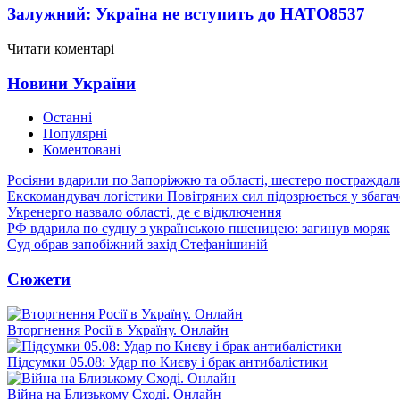
Залужний: Україна не вступить до НАТО
8537
Читати коментарі
Новини України
Останні
Популярні
Коментовані
Росіяни вдарили по Запоріжжю та області, шестеро постраждал
Екскомандувач логістики Повітряних сил підозрюється у збагач
Укренерго назвало області, де є відключення
РФ вдарила по судну з українською пшеницею: загинув моряк
Суд обрав запобіжний захід Стефанішиній
Сюжети
Вторгнення Росії в Україну. Онлайн
Підсумки 05.08: Удар по Києву і брак антибалістики
Війна на Близькому Сході. Онлайн