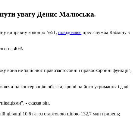
рнути увагу Денис Малюська.
денну виправну колонію №51,
повідомляє
прес-служба Кабміну з
ього на 40%.
оку вона не здійснює правозастосовні і правоохоронні функції",
жаючи на консервацію об'єкта, гроші на його утримання і далі
ікаціями", - сказав він.
 ділянці 10,6 га, за стартовою ціною 132,7 млн ​​гривень;