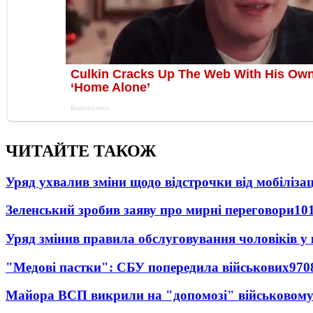
ЧИТАЙТЕ ТАКОЖ
Уряд ухвалив зміни щодо відстрочки від мобілізац
Зеленський зробив заяву про мирні переговори
10
Уряд змінив правила обслуговування чоловіків у
"Медові пастки": СБУ попередила військових
970
Майора ВСП викрили на "допомозі" військовому