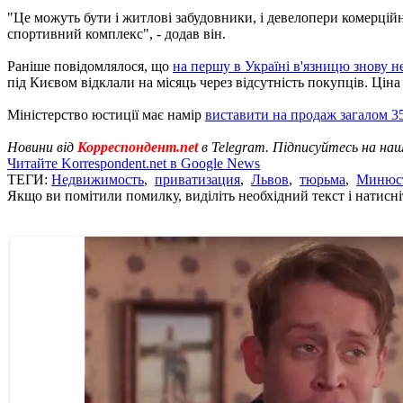
"Це можуть бути і житлові забудовники, і девелопери комерційн
спортивний комплекс", - додав він.
Раніше повідомлялося, що
на першу в Україні в'язницю знову 
під Києвом відклали на місяць через відсутність покупців. Цін
Міністерство юстиції має намір
виставити на продаж загалом 35
Новини від
Корреспондент.net
в Telegram. Підписуйтесь на на
Читайте Korrespondent.net в Google News
ТЕГИ:
Недвижимость
,
приватизация
,
Львов
,
тюрьма
,
Минюс
Якщо ви помітили помилку, виділіть необхідний текст і натисніт