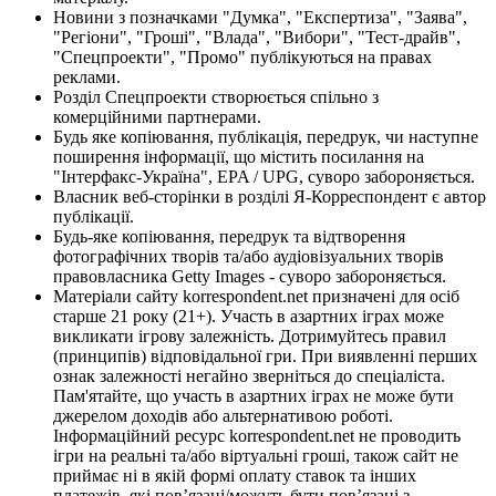
Новини з позначками "Думка", "Експертиза", "Заява",
"Регіони", "Гроші", "Влада", "Вибори", "Тест-драйв",
"Спецпроекти", "Промо" публікуються на правах
реклами.
Розділ Спецпроекти створюється спільно з
комерційними партнерами.
Будь яке копіювання, публікація, передрук, чи наступне
поширення інформації, що містить посилання на
"Інтерфакс-Україна", EPA / UPG, суворо забороняється.
Власник веб-сторінки в розділі Я-Корреспондент є автор
публікації.
Будь-яке копіювання, передрук та відтворення
фотографічних творів та/або аудіовізуальних творів
правовласника Getty Images - суворо забороняється.
Матеріали сайту korrespondent.net призначені для осіб
старше 21 року (21+). Участь в азартних іграх може
викликати ігрову залежність. Дотримуйтесь правил
(принципів) відповідальної гри. При виявленні перших
ознак залежності негайно зверніться до спеціаліста.
Пам'ятайте, що участь в азартних іграх не може бути
джерелом доходів або альтернативою роботі.
Інформаційний ресурс korrespondent.net не проводить
ігри на реальні та/або віртуальні гроші, також сайт не
приймає ні в якій формі оплату ставок та інших
платежів, які пов’язані/можуть бути пов’язані з