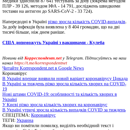
Медики здійснили 87 641 тестувань за добу (зокрема методом
ПЛР - 39 126, методом ІФА - 14 791, досліджень швидкими
тестами на антиген до SARS-CoV-2 - 33 724).
Напередодні в Україні
різко зросла кількість COVID-випадків
.
За добу інфекція була виявлена ​​у 8 404 громадян, що на дві
тисячі більше, ніж днем раніше.
США допоможуть Україні з вакцинами - Кулеба
Новини від
Корреспондент.net
у Telegram. Підписуйтесь на наш
канал
https://t.me/korrespondentnet
Читайте Korrespondent.net в Google News
Коронавірус
В Україні вперше виявили новий варіант коронавірусу Цикада
В Україні за тиждень різко зросла кількість хворих на COVID-
19
Нові штами COVID-19: особливості та кількість хворих в
Україні
У Києві різко зросла кількість хворих на коронавірус
В Україні утричі зросла кількість випадків COVID за тиждень
СПЕЦТЕМА:
Коронавірус
ТЕГИ:
Украина
Якщо ви помітили помилку, виділіть необхідний текст і