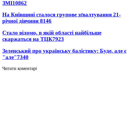
ЗМІ
10862
На Київщині сталося групове зґвалтування 21-
річної дівчини
8146
Стало відомо, в якій області найбільше
скаржаться на ТЦК
7923
Зеленський про українську балістику: Буде, але є
"але"
7340
Читати коментарі