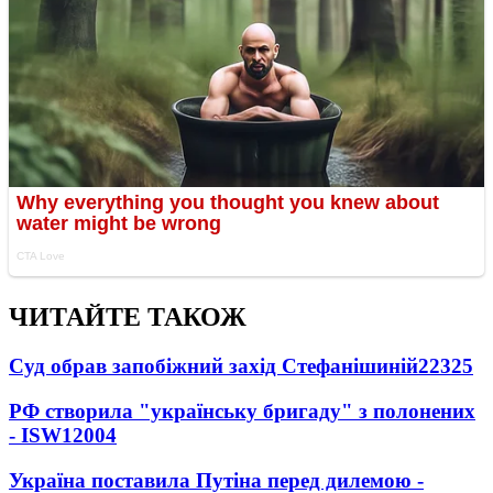
ЧИТАЙТЕ ТАКОЖ
Суд обрав запобіжний захід Стефанішиній
22325
РФ створила "українську бригаду" з полонених
- ISW
12004
Україна поставила Путіна перед дилемою -