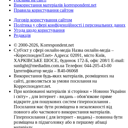
Використання матеріалів korrespondent.net
Правила користування сайтом
Договір користування сайтом
Політика у сфері конфіденційності і персональних даних
Угода щодо користування
Редакція
© 2000-2026, Korrespondent.net
Суб'єкт у сфері онлайн-медіа Назва онлайн-медіа –
«КореспонденТ.net» Адреса: 02091, місто Київ,
ХАРКІВСЬКЕ ШОСЕ, будинок 172-Б, офіс 208/1 E-mail:
sunlight@mediadim.com.ua
Телефон: 044-205-43-00
Ідентифікатор медіа – R40-06068
Використання будь-яких матеріалів, розміщених на
сайті, дозволяється за умови посилання на
Корреспондент.net.
При копіюванні матеріалів зі сторінки « Новини України
і світу» , для інтернет - видань - обов'язкове пряме
відкрите для пошукових систем гіперпосилання .
Посилання має бути розміщена в незалежності від
повного або часткового використання матеріалів.
Гіперпосилання ( для інтернет - видань) - повинна бути
розміщена в підзаголовку або в першому абзаці
матеріалу.