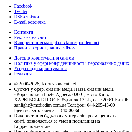
Facebook
Twitter
RSS-стрічки
E-mail розсилка
Контакти
Реклама на сайті
Використання матеріалів korrespondent.net
Правила користування сайтом
Договір користування сайтом
Політика у сфері конфіденційності і персональних даних
Угода щодо користування
Редакція
© 2000-2026, Korrespondent.net
Суб'єкт у сфері онлайн-медіа Назва онлайн-медіа –
«КореспонденТ.net» Адреса: 02091, місто Київ,
ХАРКІВСЬКЕ ШОСЕ, будинок 172-Б, офіс 208/1 E-mail:
sunlight@mediadim.com.ua
Телефон: 044-205-43-00
Ідентифікатор медіа – R40-06068
Використання будь-яких матеріалів, розміщених на
сайті, дозволяється за умови посилання на
Корреспондент.net.
При копіюванні матеріалів зі сторінки « Новини України