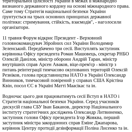
територіальної цілісності України в межах її міжнародно
визнаного державного кордону на основі міжнародного права.
Саме тому Стратегія національної безпеки України
ґрунтується на трьох основних принципах державної
політики: стримування, стійкість, взаємодія", - наголосили
організатори.
11 травня Форум відкриє Президент - Верховний
головнокомандувач Збройних сил України Володимир
Зеленський. Передбачено три сесії. Виступлять заступник
керівника Офісу президента Роман Машовець, секретар РНБО
Олексій Данілов, міністр оборони Андрій Таран, міністр
внутрішніх справ Арсен Аваков, віце-прем'єр - міністр з
питань реінтеграції тимчасово окупованих територій Олексій
Резніков, голова представництва НАТО в Україні Олександр
Винников, тимчасовий повірений у справах США Крістіна
Квін, посол ЄС в Україні Матті Маасікас та ін.
Водночас цього дня працюватимуть сесії Вступ в НАТО і
Стратегія національної безпеки України. Серед учасників
дискусій глава СБУ Іван Баканов, директор Національного
інституту стратегічних досліджень Олександр Литвиненко,
заступник голови Офісу президента Ігор Жовква, перший
заступник міністра закордонних справ Еміне Джапарова,
керівник Центру протидії дезінформації Поліна Лисенко та ін.