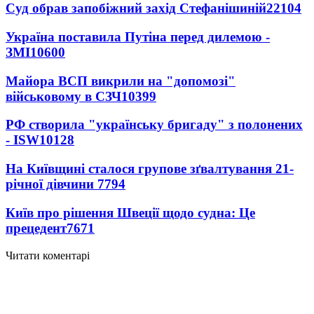
Суд обрав запобіжний захід Стефанішиній
22104
Україна поставила Путіна перед дилемою -
ЗМІ
10600
Майора ВСП викрили на "допомозі"
військовому в СЗЧ
10399
РФ створила "українську бригаду" з полонених
- ISW
10128
На Київщині сталося групове зґвалтування 21-
річної дівчини
7794
Київ про рішення Швеції щодо судна: Це
прецедент
7671
Читати коментарі