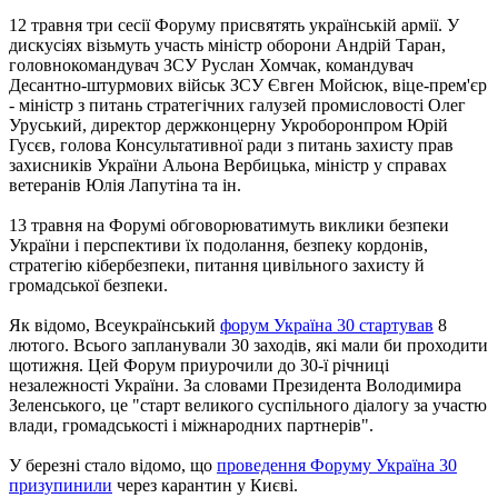
12 травня три сесії Форуму присвятять українській армії. У
дискусіях візьмуть участь міністр оборони Андрій Таран,
головнокомандувач ЗСУ Руслан Хомчак, командувач
Десантно-штурмових військ ЗСУ Євген Мойсюк, віце-прем'єр
- міністр з питань стратегічних галузей промисловості Олег
Уруський, директор держконцерну Укроборонпром Юрій
Гусєв, голова Консультативної ради з питань захисту прав
захисників України Альона Вербицька, міністр у справах
ветеранів Юлія Лапутіна та ін.
13 травня на Форумі обговорюватимуть виклики безпеки
України і перспективи їх подолання, безпеку кордонів,
стратегію кібербезпеки, питання цивільного захисту й
громадської безпеки.
Як відомо, Всеукраїнський
форум Україна 30 стартував
8
лютого. Всього запланували 30 заходів, які мали би проходити
щотижня. Цей Форум приурочили до 30-ї річниці
незалежності України. За словами Президента Володимира
Зеленського, це "старт великого суспільного діалогу за участю
влади, громадськості і міжнародних партнерів".
У березні стало відомо, що
проведення Форуму Україна 30
призупинили
через карантин у Києві.