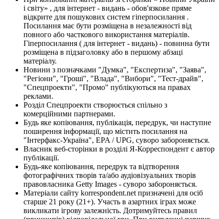
і світу» , для інтернет - видань - обов'язкове пряме
відкрите для пошукових систем гіперпосилання .
Посилання має бути розміщена в незалежності від
повного або часткового використання матеріалів.
Гіперпосилання ( для інтернет - видань) - повинна бути
розміщена в підзаголовку або в першому абзаці
матеріалу.
Новини з позначками "Думка", "Експертиза", "Заява",
"Регіони", "Гроші", "Влада", "Вибори", "Тест-драйв",
"Спецпроекти", "Промо" публікуються на правах
реклами.
Розділ Спецпроекти створюється спільно з
комерційними партнерами.
Будь яке копіювання, публікація, передрук, чи наступне
поширення інформації, що містить посилання на
"Інтерфакс-Україна", EPA / UPG, суворо забороняється.
Власник веб-сторінки в розділі Я-Корреспондент є автор
публікації.
Будь-яке копіювання, передрук та відтворення
фотографічних творів та/або аудіовізуальних творів
правовласника Getty Images - суворо забороняється.
Матеріали сайту korrespondent.net призначені для осіб
старше 21 року (21+). Участь в азартних іграх може
викликати ігрову залежність. Дотримуйтесь правил