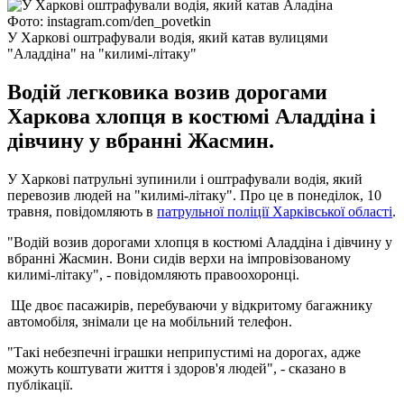
Фото: instagram.com/den_povetkin
У Харкові оштрафували водія, який катав вулицями
"Аладдіна" на "килимі-літаку"
Водій легковика возив дорогами
Харкова хлопця в костюмі Аладдіна і
дівчину у вбранні Жасмин.
У Харкові патрульні зупинили і оштрафували водія, який
перевозив людей на "килимі-літаку". Про це в понеділок, 10
травня, повідомляють в
патрульної поліції Харківської області
.
"Водій возив дорогами хлопця в костюмі Аладдіна і дівчину у
вбранні Жасмин. Вони сидів верхи на імпровізованому
килимі-літаку", - повідомляють правоохоронці.
Ще двоє пасажирів, перебуваючи у відкритому багажнику
автомобіля, знімали це на мобільний телефон.
"Такі небезпечні іграшки неприпустимі на дорогах, адже
можуть коштувати життя і здоров'я людей", - сказано в
публікації.