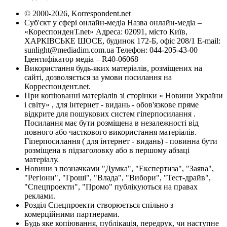
© 2000-2026, Korrespondent.net
Суб'єкт у сфері онлайн-медіа Назва онлайн-медіа –
«КореспонденТ.net» Адреса: 02091, місто Київ,
ХАРКІВСЬКЕ ШОСЕ, будинок 172-Б, офіс 208/1 E-mail:
sunlight@mediadim.com.ua
Телефон: 044-205-43-00
Ідентифікатор медіа – R40-06068
Використання будь-яких матеріалів, розміщених на
сайті, дозволяється за умови посилання на
Корреспондент.net.
При копіюванні матеріалів зі сторінки « Новини України
і світу» , для інтернет - видань - обов'язкове пряме
відкрите для пошукових систем гіперпосилання .
Посилання має бути розміщена в незалежності від
повного або часткового використання матеріалів.
Гіперпосилання ( для інтернет - видань) - повинна бути
розміщена в підзаголовку або в першому абзаці
матеріалу.
Новини з позначками "Думка", "Експертиза", "Заява",
"Регіони", "Гроші", "Влада", "Вибори", "Тест-драйв",
"Спецпроекти", "Промо" публікуються на правах
реклами.
Розділ Спецпроекти створюється спільно з
комерційними партнерами.
Будь яке копіювання, публікація, передрук, чи наступне