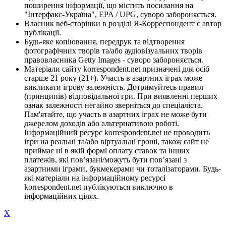
поширення інформації, що містить посилання на
"Інтерфакс-Україна", EPA / UPG, суворо забороняється.
Власник веб-сторінки в розділі Я-Корреспондент є автор
публікації.
Будь-яке копіювання, передрук та відтворення
фотографічних творів та/або аудіовізуальних творів
правовласника Getty Images - суворо забороняється.
Матеріали сайту korrespondent.net призначені для осіб
старше 21 року (21+). Участь в азартних іграх може
викликати ігрову залежність. Дотримуйтесь правил
(принципів) відповідальної гри. При виявленні перших
ознак залежності негайно зверніться до спеціаліста.
Пам'ятайте, що участь в азартних іграх не може бути
джерелом доходів або альтернативою роботі.
Інформаційний ресурс korrespondent.net не проводить
ігри на реальні та/або віртуальні гроші, також сайт не
приймає ні в якій формі оплату ставок та інших
платежів, які пов’язані/можуть бути пов’язані з
азартними іграми, букмекерами чи тоталізаторами. Будь-
які матеріали на інформаційному ресурсі
korrespondent.net публікуються виключно в
інформаційних цілях.
X