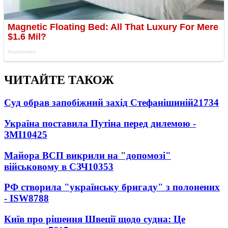
ЧИТАЙТЕ ТАКОЖ
Суд обрав запобіжний захід Стефанішиній
21734
Україна поставила Путіна перед дилемою -
ЗМІ
10425
Майора ВСП викрили на "допомозі"
військовому в СЗЧ
10353
РФ створила "українську бригаду" з полонених
- ISW
8788
Київ про рішення Швеції щодо судна: Це