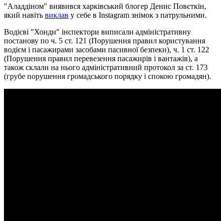
"Аладдіном" виявився харківський блогер Денис Повєткін,
який навіть
виклав
у себе в Instagram знімок з патрульними.
Водієві "Хонди" інспектори виписали адміністративну
постанову по ч. 5 ст. 121 (Порушення правил користування
водієм і пасажирами засобами пасивної безпеки), ч. 1 ст. 122
(Порушення правил перевезення пасажирів і вантажів), а
також склали на нього адміністративний протокол за ст. 173
(грубе порушення громадського порядку і спокою громадян).