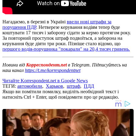
Нагадаємо, в березні в Україні
ввели нові штрафи за
порушення ПДР
. Нетверезе керування водіям тепер буде
коштувати 17 тисяч і заборону сідати за кермо протягом року.
За повторний проступок штраф подвоїться, а заборона на
керування буде діяти три роки. Пізніше стало відомо, що
першого водія-порушника "покарали" на 20,4 тисяч гривень.
Новини від
Корреспондент.net
в Telegram. Підписуйтесь на
наш канал
https://t.me/korrespondentnet
Читайте Korrespondent.net в Google News
ТЕГИ:
автомобили
,
Харьков
,
штраф
,
ПДД
Якщо ви помітили помилку, виділіть необхідний текст і
натисніть Ctrl + Enter, щоб повідомити про це редакцію.