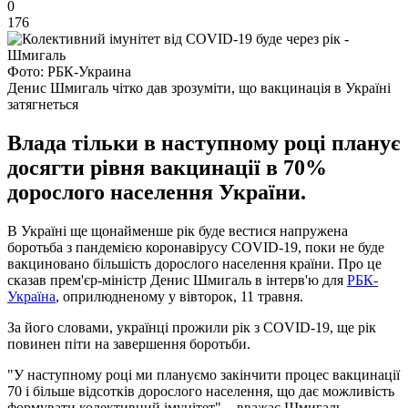
0
176
Фото: РБК-Украина
Денис Шмигаль чітко дав зрозуміти, що вакцинація в Україні
затягнеться
Влада тільки в наступному році планує
досягти рівня вакцинації в 70%
дорослого населення України.
В Україні ще щонайменше рік буде вестися напружена
боротьба з пандемією коронавірусу COVID-19, поки не буде
вакциновано більшість дорослого населення країни. Про це
сказав прем'єр-міністр Денис Шмигаль в інтерв'ю для
РБК-
Україна
, оприлюдненому у вівторок, 11 травня.
За його словами, українці прожили рік з COVID-19, ще рік
повинен піти на завершення боротьби.
"У наступному році ми плануємо закінчити процес вакцинації
70 і більше відсотків дорослого населення, що дає можливість
формувати колективний імунітет", - вважає Шмигаль.