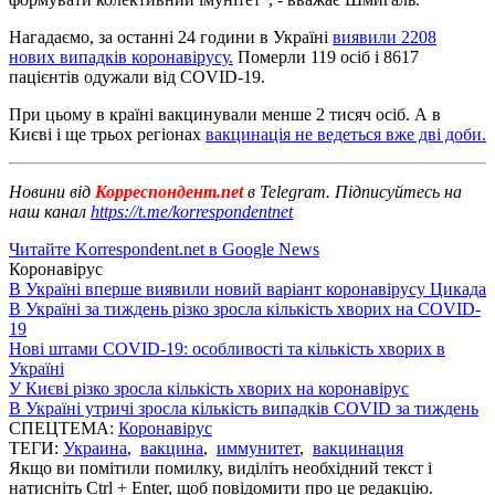
Нагадаємо, за останні 24 години в Україні
виявили 2208
нових випадків коронавірусу.
Померли 119 осіб і 8617
пацієнтів одужали від COVID-19.
При цьому в країні вакцинували менше 2 тисяч осіб. А в
Києві і ще трьох регіонах
вакцинація не ведеться вже дві доби.
Новини від
Корреспондент.net
в Telegram. Підписуйтесь на
наш канал
https://t.me/korrespondentnet
Читайте Korrespondent.net в Google News
Коронавірус
В Україні вперше виявили новий варіант коронавірусу Цикада
В Україні за тиждень різко зросла кількість хворих на COVID-
19
Нові штами COVID-19: особливості та кількість хворих в
Україні
У Києві різко зросла кількість хворих на коронавірус
В Україні утричі зросла кількість випадків COVID за тиждень
СПЕЦТЕМА:
Коронавірус
ТЕГИ:
Украина
,
вакцина
,
иммунитет
,
вакцинация
Якщо ви помітили помилку, виділіть необхідний текст і
натисніть Ctrl + Enter, щоб повідомити про це редакцію.