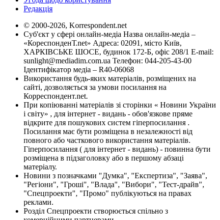
Редакція
© 2000-2026, Korrespondent.net
Суб'єкт у сфері онлайн-медіа Назва онлайн-медіа –
«КореспонденТ.net» Адреса: 02091, місто Київ,
ХАРКІВСЬКЕ ШОСЕ, будинок 172-Б, офіс 208/1 E-mail:
sunlight@mediadim.com.ua
Телефон: 044-205-43-00
Ідентифікатор медіа – R40-06068
Використання будь-яких матеріалів, розміщених на
сайті, дозволяється за умови посилання на
Корреспондент.net.
При копіюванні матеріалів зі сторінки « Новини України
і світу» , для інтернет - видань - обов'язкове пряме
відкрите для пошукових систем гіперпосилання .
Посилання має бути розміщена в незалежності від
повного або часткового використання матеріалів.
Гіперпосилання ( для інтернет - видань) - повинна бути
розміщена в підзаголовку або в першому абзаці
матеріалу.
Новини з позначками "Думка", "Експертиза", "Заява",
"Регіони", "Гроші", "Влада", "Вибори", "Тест-драйв",
"Спецпроекти", "Промо" публікуються на правах
реклами.
Розділ Спецпроекти створюється спільно з
комерційними партнерами.