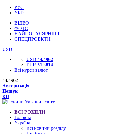
РУС
УКР
ВІДЕО
ФОТО
НАЙПОПУЛЯРНІШІ
СПЕЦПРОЕКТИ
USD
USD
44.4962
EUR
51.3814
Всі курси валют
44.4962
Авторизація
Пошук
RU
ВСІ РОЗДІЛИ
Головна
Україна
Всі новини розділу
Політика