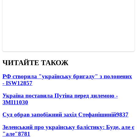
ЧИТАЙТЕ ТАКОЖ
РФ створила "українську бригаду" з полонених
- ISW
12857
Україна поставила Путіна перед дилемою -
ЗМІ
11030
Суд обрав запобіжний захід Стефанішиній
9837
Зеленський про українську балістику: Буде, але є
"але"
8781