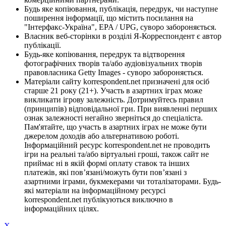
Будь яке копіювання, публікація, передрук, чи наступне
поширення інформації, що містить посилання на
"Інтерфакс-Україна", EPA / UPG, суворо забороняється.
Власник веб-сторінки в розділі Я-Корреспондент є автор
публікації.
Будь-яке копіювання, передрук та відтворення
фотографічних творів та/або аудіовізуальних творів
правовласника Getty Images - суворо забороняється.
Матеріали сайту korrespondent.net призначені для осіб
старше 21 року (21+). Участь в азартних іграх може
викликати ігрову залежність. Дотримуйтесь правил
(принципів) відповідальної гри. При виявленні перших
ознак залежності негайно зверніться до спеціаліста.
Пам'ятайте, що участь в азартних іграх не може бути
джерелом доходів або альтернативою роботі.
Інформаційний ресурс korrespondent.net не проводить
ігри на реальні та/або віртуальні гроші, також сайт не
приймає ні в якій формі оплату ставок та інших
платежів, які пов’язані/можуть бути пов’язані з
азартними іграми, букмекерами чи тоталізаторами. Будь-
які матеріали на інформаційному ресурсі
korrespondent.net публікуються виключно в
інформаційних цілях.
X