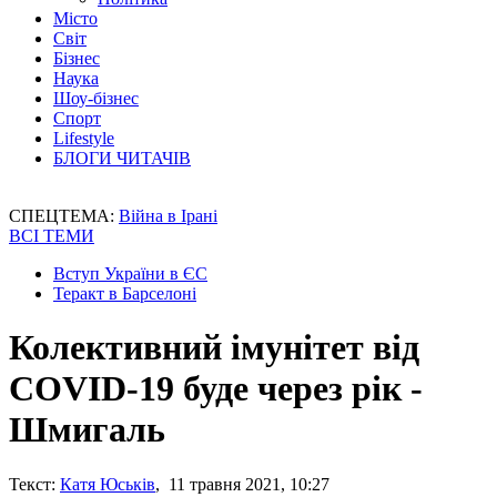
Місто
Світ
Бізнес
Наука
Шоу-бізнес
Спорт
Lifestyle
БЛОГИ ЧИТАЧІВ
СПЕЦТЕМА:
Війна в Ірані
ВСІ ТЕМИ
Вступ України в ЄС
Теракт в Барселоні
Колективний імунітет від
COVID-19 буде через рік -
Шмигаль
Текст:
Катя Юськів
, 11 травня 2021, 10:27