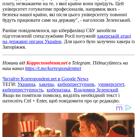
плату, незважаючи на те, з якої країни вони приїдуть. Цей
університет готуватиме професіоналів, напрямок яких -
безпека нашої країни, які після цього університету повинні
будуть працювати саме на державу", - наголосив Зеленський.
Раніше повідомлялося, що кіберфахівці СБУ запобігли
підготовленій спецслужбами Росії потужній
хакерській атаці
на державні органи України
. Для цього було залучено хакера із
Запоріжжя.
Новини від
Корреспондент.net
в Telegram. Підписуйтесь на
наш канал
https://t.me/korrespondentnet
Читайте Korrespondent.net в Google News
ТЕГИ:
Украина
,
хакеры
,
киберпреступник
,
университет
,
киберпреступность
,
кибератака
,
Владимир Зеленский
Якщо ви помітили помилку, виділіть необхідний текст і
натисніть Ctrl + Enter, щоб повідомити про це редакцію.