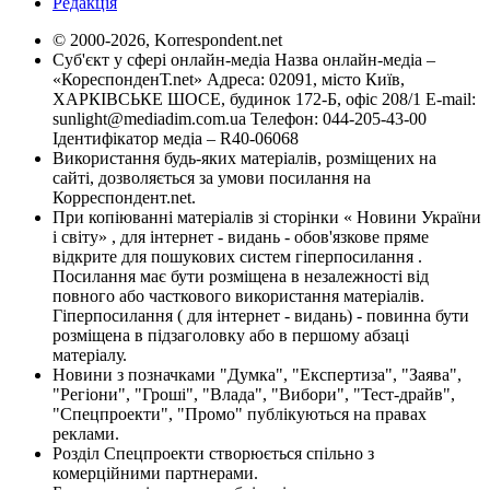
Редакція
© 2000-2026, Korrespondent.net
Суб'єкт у сфері онлайн-медіа Назва онлайн-медіа –
«КореспонденТ.net» Адреса: 02091, місто Київ,
ХАРКІВСЬКЕ ШОСЕ, будинок 172-Б, офіс 208/1 E-mail:
sunlight@mediadim.com.ua
Телефон: 044-205-43-00
Ідентифікатор медіа – R40-06068
Використання будь-яких матеріалів, розміщених на
сайті, дозволяється за умови посилання на
Корреспондент.net.
При копіюванні матеріалів зі сторінки « Новини України
і світу» , для інтернет - видань - обов'язкове пряме
відкрите для пошукових систем гіперпосилання .
Посилання має бути розміщена в незалежності від
повного або часткового використання матеріалів.
Гіперпосилання ( для інтернет - видань) - повинна бути
розміщена в підзаголовку або в першому абзаці
матеріалу.
Новини з позначками "Думка", "Експертиза", "Заява",
"Регіони", "Гроші", "Влада", "Вибори", "Тест-драйв",
"Спецпроекти", "Промо" публікуються на правах
реклами.
Розділ Спецпроекти створюється спільно з
комерційними партнерами.