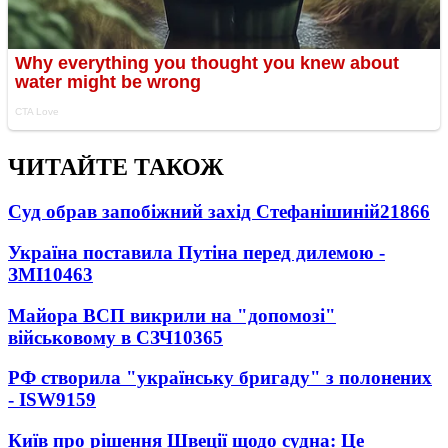
ЧИТАЙТЕ ТАКОЖ
Суд обрав запобіжний захід Стефанішиній
21866
Україна поставила Путіна перед дилемою -
ЗМІ
10463
Майора ВСП викрили на "допомозі"
військовому в СЗЧ
10365
РФ створила "українську бригаду" з полонених
- ISW
9159
Київ про рішення Швеції щодо судна: Це