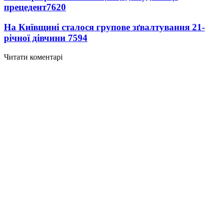
прецедент
7620
На Київщині сталося групове зґвалтування 21-
річної дівчини
7594
Читати коментарі