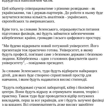
відбудеться найближчим часом.
Цей кібцентр співпрацюватиме з різними розвідками - як
українськими, так і держав-партнерів. До роботи в ньому буде
залучатися велика кількість аналітиків - українських,
європейських та американських.
Крім того, за словами Зеленського, опрацьовується питання
підготовки фахівців, які будуть займатися забезпеченням
кібербезпеки: країни, громадян і всього цифрового простору.
"Ми будемо відкривати новий потужний університет. Його
презентація теж практично готова. Університет, в якому
будуть професії, пов'язані саме з безпекою держави і безпекою
людини. Кібербезпека - один з головних факультетів цього
університету", - повідомив президент.
За словами Зеленського, туди будуть відбирати найкращих
дітей, для яких буде створено сприятливий простір для
навчання, і яким будуть надаватися високі стипендії.
"Будуть побудовані сучасні лабораторії, кібер і біохімічні
центри. Вони будуть відразу ж отримувати знання, теорію і
практику. Також туди буде проводитися відбір потужних
викладачів, перш за все українців, але і будуть залучені фахівці
з-за кордону. Всі отримуватимуть дуже високу заробітну