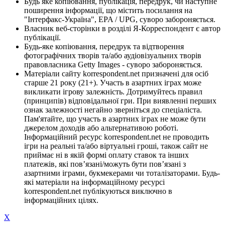
Будь яке копіювання, публікація, передрук, чи наступне
поширення інформації, що містить посилання на
"Інтерфакс-Україна", EPA / UPG, суворо забороняється.
Власник веб-сторінки в розділі Я-Корреспондент є автор
публікації.
Будь-яке копіювання, передрук та відтворення
фотографічних творів та/або аудіовізуальних творів
правовласника Getty Images - суворо забороняється.
Матеріали сайту korrespondent.net призначені для осіб
старше 21 року (21+). Участь в азартних іграх може
викликати ігрову залежність. Дотримуйтесь правил
(принципів) відповідальної гри. При виявленні перших
ознак залежності негайно зверніться до спеціаліста.
Пам'ятайте, що участь в азартних іграх не може бути
джерелом доходів або альтернативою роботі.
Інформаційний ресурс korrespondent.net не проводить
ігри на реальні та/або віртуальні гроші, також сайт не
приймає ні в якій формі оплату ставок та інших
платежів, які пов’язані/можуть бути пов’язані з
азартними іграми, букмекерами чи тоталізаторами. Будь-
які матеріали на інформаційному ресурсі
korrespondent.net публікуються виключно в
інформаційних цілях.
X