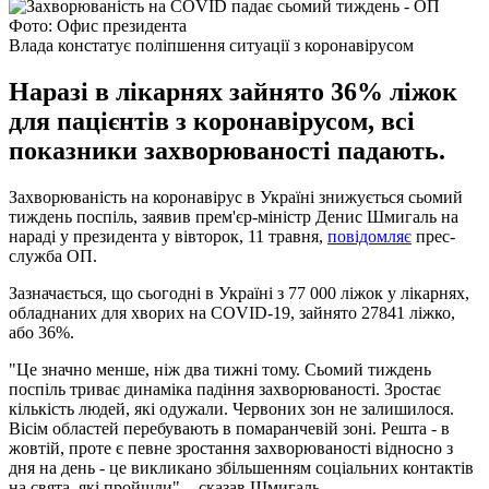
Фото: Офис президента
Влада констатує поліпшення ситуації з коронавірусом
Наразі в лікарнях зайнято 36% ліжок
для пацієнтів з коронавірусом, всі
показники захворюваності падають.
Захворюваність на коронавірус в Україні знижується сьомий
тиждень поспіль, заявив прем'єр-міністр Денис Шмигаль на
нараді у президента у вівторок, 11 травня,
повідомляє
прес-
служба ОП.
Зазначається, що сьогодні в Україні з 77 000 ліжок у лікарнях,
обладнаних для хворих на COVID-19, зайнято 27841 ліжко,
або 36%.
"Це значно менше, ніж два тижні тому. Сьомий тиждень
поспіль триває динаміка падіння захворюваності. Зростає
кількість людей, які одужали. Червоних зон не залишилося.
Вісім областей перебувають в помаранчевій зоні. Решта - в
жовтій, проте є певне зростання захворюваності відносно з
дня на день - це викликано збільшенням соціальних контактів
на свята, які пройшли", - сказав Шмигаль.