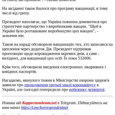
На засіданні також йшлося про програму вакцинації, в тому
числі від грипу.
Президент наполягає, що Україна повинна домовитися про
стратегічне партнерство з виробниками вакцин. "Щоб в
Україні було розташоване виробництво цих вакцин", -
зазначив він.
Також на нараді обговорили вакцинацію тих, хто записався на
щеплення через додаток Дія. Президент підтримав
пропозицію щодо впровадження окремих днів, а саме -
вихідних, для вакцинації цих осіб. Їх поки 532000.
Крім того, обговорили введення електронних лікарняних і
ковідних паспортів.
Нагадаємо, минулого тижня в Міністерстві охорони здоров'я
заявили про
проходження третьої хвилі коронавірусу
в
Україні, але сьогодні попередили про
небезпеку четвертої
.
Новини від
Корреспондент.net
в Telegram. Підписуйтесь на
наш канал
https://t.me/korrespondentnet