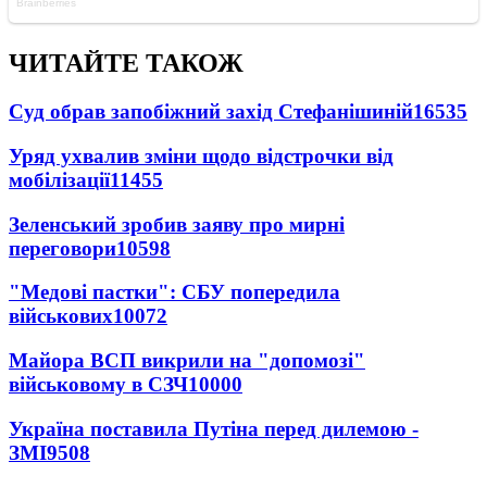
ЧИТАЙТЕ ТАКОЖ
Суд обрав запобіжний захід Стефанішиній
16535
Уряд ухвалив зміни щодо відстрочки від
мобілізації
11455
Зеленський зробив заяву про мирні
переговори
10598
"Медові пастки": СБУ попередила
військових
10072
Майора ВСП викрили на "допомозі"
військовому в СЗЧ
10000
Україна поставила Путіна перед дилемою -
ЗМІ
9508