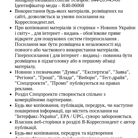
Ідентифікатор медіа – R40-06068
Використання будь-яких матеріалів, розміщених на
сайті, дозволяється за умови посилання на
Корреспондент.net.
При копіюванні матеріалів зі сторінки « Новини України
і світу» , для інтернет - видань - обов'язкове пряме
відкрите для пошукових систем гіперпосилання .
Посилання має бути розміщена в незалежності від
повного або часткового використання матеріалів.
Гіперпосилання ( для інтернет - видань) - повинна бути
розміщена в підзаголовку або в першому абзаці
матеріалу.
Новини з позначками "Думка", "Експертиза", "Заява",
"Регіони", "Гроші", "Влада", "Вибори", "Тест-драйв",
"Спецпроекти", "Промо" публікуються на правах
реклами.
Розділ Спецпроекти створюється спільно з
комерційними партнерами.
Будь яке копіювання, публікація, передрук, чи наступне
поширення інформації, що містить посилання на
"Інтерфакс-Україна", EPA / UPG, суворо забороняється.
Власник веб-сторінки в розділі Я-Корреспондент є автор
публікації.
Будь-яке копіювання, передрук та відтворення