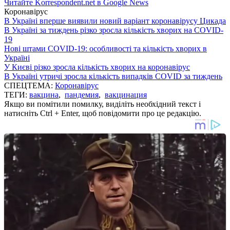
Читайте Korrespondent.net в Google News
Коронавірус
В Україні вперше виявили новий варіант коронавірусу Цикада
В Україні за тиждень різко зросла кількість хворих на COVID-
19
Нові штами COVID-19: особливості та кількість хворих в
Україні
У Києві різко зросла кількість хворих на коронавірус
В Україні утричі зросла кількість випадків COVID за тиждень
СПЕЦТЕМА:
Коронавірус
ТЕГИ:
вакцина
,
пандемия
,
вакцинация
Якщо ви помітили помилку, виділіть необхідний текст і
натисніть Ctrl + Enter, щоб повідомити про це редакцію.