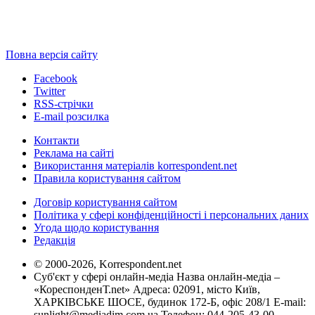
Повна версія сайту
Facebook
Twitter
RSS-стрічки
E-mail розсилка
Контакти
Реклама на сайті
Використання матеріалів korrespondent.net
Правила користування сайтом
Договір користування сайтом
Політика у сфері конфіденційності і персональних даних
Угода щодо користування
Редакція
© 2000-2026, Korrespondent.net
Суб'єкт у сфері онлайн-медіа Назва онлайн-медіа –
«КореспонденТ.net» Адреса: 02091, місто Київ,
ХАРКІВСЬКЕ ШОСЕ, будинок 172-Б, офіс 208/1 E-mail:
sunlight@mediadim.com.ua
Телефон: 044-205-43-00