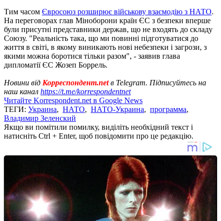
Тим часом
Євросоюз розширює військову взаємодію з НАТО
.
На переговорах глав Міноборони країн ЄС з безпеки вперше
були присутні представники держав, що не входять до складу
Союзу. "Реальність така, що ми повинні підготуватися до
життя в світі, в якому виникають нові небезпеки і загрози, з
якими можна боротися тільки разом", - заявив глава
дипломатії ЄС Жозеп Боррель.
Новини від
Корреспондент.net
в Telegram. Підписуйтесь на
наш канал
https://t.me/korrespondentnet
Читайте Korrespondent.net в Google News
ТЕГИ:
Украина
,
НАТО
,
НАТО-Украина
,
программа
,
Владимир Зеленский
Якщо ви помітили помилку, виділіть необхідний текст і
натисніть Ctrl + Enter, щоб повідомити про це редакцію.