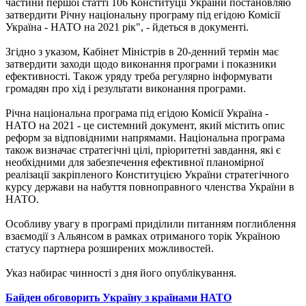
частини першої статті 106 Конституції України постановляю
затвердити Річну національну програму під егідою Комісії
Україна - НАТО на 2021 рік", - йдеться в документі.
Згідно з указом, Кабінет Міністрів в 20-денний термін має
затвердити заходи щодо виконання програми і показники
ефективності. Також уряду треба регулярно інформувати
громадян про хід і результати виконання програми.
Річна національна програма під егідою Комісії Україна -
НАТО на 2021 - це системний документ, який містить опис
реформ за відповідними напрямами. Національна програма
також визначає стратегічні цілі, пріоритетні завдання, які є
необхідними для забезпечення ефективної планомірної
реалізації закріпленого Конституцією України стратегічного
курсу держави на набуття повноправного членства України в
НАТО.
Особливу увагу в програмі приділили питанням поглиблення
взаємодії з Альянсом в рамках отриманого торік Україною
статусу партнера розширених можливостей.
Указ набирає чинності з дня його опублікування.
Байден обговорить Україну з країнами НАТО