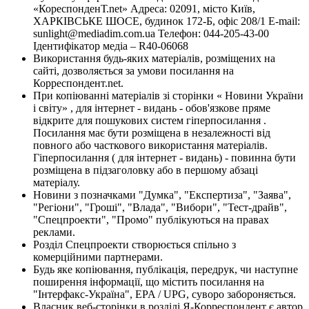
«КореспонденТ.net» Адреса: 02091, місто Київ,
ХАРКІВСЬКЕ ШОСЕ, будинок 172-Б, офіс 208/1 E-mail:
sunlight@mediadim.com.ua
Телефон: 044-205-43-00
Ідентифікатор медіа – R40-06068
Використання будь-яких матеріалів, розміщених на
сайті, дозволяється за умови посилання на
Корреспондент.net.
При копіюванні матеріалів зі сторінки « Новини України
і світу» , для інтернет - видань - обов'язкове пряме
відкрите для пошукових систем гіперпосилання .
Посилання має бути розміщена в незалежності від
повного або часткового використання матеріалів.
Гіперпосилання ( для інтернет - видань) - повинна бути
розміщена в підзаголовку або в першому абзаці
матеріалу.
Новини з позначками "Думка", "Експертиза", "Заява",
"Регіони", "Гроші", "Влада", "Вибори", "Тест-драйв",
"Спецпроекти", "Промо" публікуються на правах
реклами.
Розділ Спецпроекти створюється спільно з
комерційними партнерами.
Будь яке копіювання, публікація, передрук, чи наступне
поширення інформації, що містить посилання на
"Інтерфакс-Україна", EPA / UPG, суворо забороняється.
Власник веб-сторінки в розділі Я-Корреспондент є автор