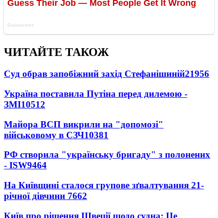
ЧИТАЙТЕ ТАКОЖ
Суд обрав запобіжний захід Стефанішиній
21956
Україна поставила Путіна перед дилемою -
ЗМІ
10512
Майора ВСП викрили на "допомозі"
військовому в СЗЧ
10381
РФ створила "українську бригаду" з полонених
- ISW
9464
На Київщині сталося групове зґвалтування 21-
річної дівчини
7662
Київ про рішення Швеції щодо судна: Це