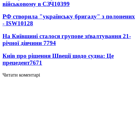
військовому в СЗЧ
10399
РФ створила "українську бригаду" з полонених
- ISW
10128
На Київщині сталося групове зґвалтування 21-
річної дівчини
7794
Київ про рішення Швеції щодо судна: Це
прецедент
7671
Читати коментарі