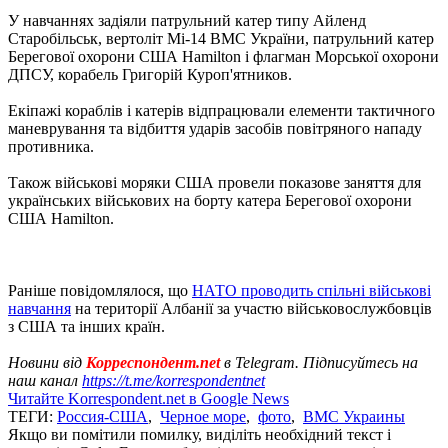
У навчаннях задіяли патрульний катер типу Айленд
Старобільськ, вертоліт Мі-14 ВМС України, патрульний катер
Берегової охорони США Hamilton і флагман Морської охорони
ДПСУ, корабель Григорій Куроп'ятников.
Екіпажі кораблів і катерів відпрацювали елементи тактичного
маневрування та відбиття ударів засобів повітряного нападу
противника.
Також військові моряки США провели показове заняття для
українських військових на борту катера Берегової охорони
США Hamilton.
Раніше повідомлялося, що
НАТО проводить спільні військові
навчання
на території Албанії за участю військовослужбовців
з США та інших країн.
Новини від
Корреспондент.net
в Telegram. Підписуйтесь на
наш канал
https://t.me/korrespondentnet
Читайте Korrespondent.net в Google News
ТЕГИ:
Россия-США
,
Черное море
,
фото
,
ВМС Украины
Якщо ви помітили помилку, виділіть необхідний текст і