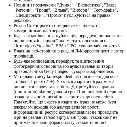
Новини з позначками "Думка", "Експертиза", "Заява",
"Регіони", "Гроші", "Влада", "Вибори", "Тест-драйв",
"Спецпроекти", "Промо" публікуються на правах
реклами.
Розділ Спецпроекти створюється спільно з
комерційними партнерами.
Будь яке копіювання, публікація, передрук, чи наступне
поширення інформації, що містить посилання на
"Інтерфакс-Україна", EPA / UPG, суворо забороняється.
Власник веб-сторінки в розділі Я-Корреспондент є автор
публікації.
Будь-яке копіювання, передрук та відтворення
фотографічних творів та/або аудіовізуальних творів
правовласника Getty Images - суворо забороняється.
Матеріали сайту korrespondent.net призначені для осіб
старше 21 року (21+). Участь в азартних іграх може
викликати ігрову залежність. Дотримуйтесь правил
(принципів) відповідальної гри. При виявленні перших
ознак залежності негайно зверніться до спеціаліста.
Пам'ятайте, що участь в азартних іграх не може бути
джерелом доходів або альтернативою роботі.
Інформаційний ресурс korrespondent.net не проводить
ігри на реальні та/або віртуальні гроші, також сайт не
приймає ні в якій формі оплату ставок та інших