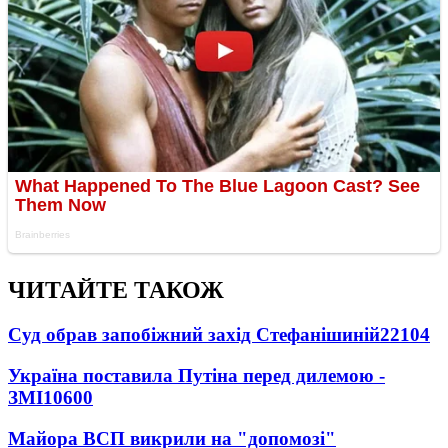
ЧИТАЙТЕ ТАКОЖ
Суд обрав запобіжний захід Стефанішиній
22104
Україна поставила Путіна перед дилемою -
ЗМІ
10600
Майора ВСП викрили на "допомозі"