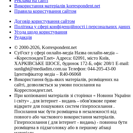
Реклама на сайті
Використання матеріалів korrespondent.net
Правила користування сайтом
Договір користування сайтом
Політика у сфері конфіденційності і персональних даних
Угода щодо користування
Редакція
© 2000-2026, Korrespondent.net
Суб'єкт у сфері онлайн-медіа Назва онлайн-медіа –
«КореспонденТ.net» Адреса: 02091, місто Київ,
ХАРКІВСЬКЕ ШОСЕ, будинок 172-Б, офіс 208/1 E-mail:
sunlight@mediadim.com.ua
Телефон: 044-205-43-00
Ідентифікатор медіа – R40-06068
Використання будь-яких матеріалів, розміщених на
сайті, дозволяється за умови посилання на
Корреспондент.net.
При копіюванні матеріалів зі сторінки « Новини України
і світу» , для інтернет - видань - обов'язкове пряме
відкрите для пошукових систем гіперпосилання .
Посилання має бути розміщена в незалежності від
повного або часткового використання матеріалів.
Гіперпосилання ( для інтернет - видань) - повинна бути
розміщена в підзаголовку або в першому абзаці
матеріалу.