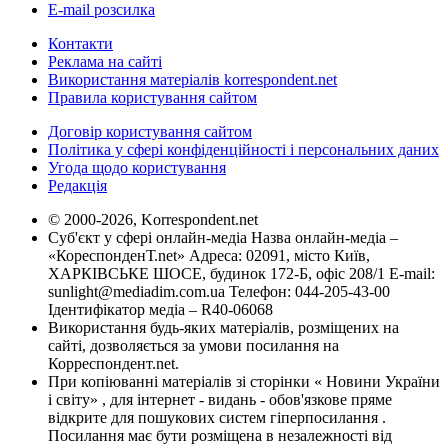
E-mail розсилка
Контакти
Реклама на сайті
Використання матеріалів korrespondent.net
Правила користування сайтом
Договір користування сайтом
Політика у сфері конфіденційності і персональних даних
Угода щодо користування
Редакція
© 2000-2026, Korrespondent.net
Суб'єкт у сфері онлайн-медіа Назва онлайн-медіа –
«КореспонденТ.net» Адреса: 02091, місто Київ,
ХАРКІВСЬКЕ ШОСЕ, будинок 172-Б, офіс 208/1 E-mail:
sunlight@mediadim.com.ua
Телефон: 044-205-43-00
Ідентифікатор медіа – R40-06068
Використання будь-яких матеріалів, розміщених на
сайті, дозволяється за умови посилання на
Корреспондент.net.
При копіюванні матеріалів зі сторінки « Новини України
і світу» , для інтернет - видань - обов'язкове пряме
відкрите для пошукових систем гіперпосилання .
Посилання має бути розміщена в незалежності від