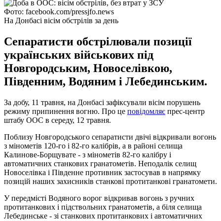
Фото: facebook.com/pressjfo.news
На Донбасі вісім обстрілів за день
Сепаратисти обстрілювали позиції
українських військових під
Новгородським, Новоселівкою,
Південним, Водяним і Лебединським.
За добу, 11 травня, на Донбасі зафіксували вісім порушень
режиму припинення вогню. Про це
повідомляє
прес-центр
штабу ООС в середу, 12 травня.
Поблизу Новгородського сепаратисти двічі відкривали вогонь
з мінометів 120-го і 82-го калібрів, а в районі селища
Калинове-Борщувате - з мінометів 82-го калібру і
автоматичних станкових гранатометів. Неподалік селищ
Новоселівка і Південне противник застосував в напрямку
позицій наших захисників станкові протитанкові гранатомети.
У передмісті Водяного ворог відкривав вогонь з ручних
протитанкових і підствольних гранатометів, а біля селища
Лебединське - зі станкових протитанкових і автоматичних