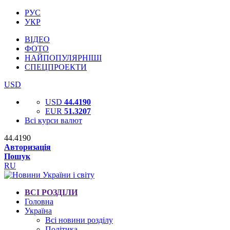
РУС
УКР
ВІДЕО
ФОТО
НАЙПОПУЛЯРНІШІ
СПЕЦПРОЕКТИ
USD
USD
44.4190
EUR
51.3207
Всі курси валют
44.4190
Авторизація
Пошук
RU
ВСІ РОЗДІЛИ
Головна
Україна
Всі новини розділу
Політика