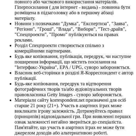
повного або часткового використання матеріалів.
Гіперпосилання ( для інтернет - видань) - повинна бути
розміщена в підзаголовку або в першому абзаці
матеріалу.
Новини з позначками "Думка", "Експертиза", "Заява",
"Регіони", "Гроші", "Влада", "Вибори", "Тест-драйв",
"Спецпроекти", "Промо" публікуються на правах
реклами.
Розділ Спецпроекти створюється спільно з
комерційними партнерами.
Будь яке копіювання, публікація, передрук, чи наступне
поширення інформації, що містить посилання на
"Інтерфакс-Україна", EPA / UPG, суворо забороняється.
Власник веб-сторінки в розділі Я-Корреспондент є автор
публікації.
Будь-яке копіювання, передрук та відтворення
фотографічних творів та/або аудіовізуальних творів
правовласника Getty Images - суворо забороняється.
Матеріали сайту korrespondent.net призначені для осіб
старше 21 року (21+). Участь в азартних іграх може
викликати ігрову залежність. Дотримуйтесь правил
(принципів) відповідальної гри. При виявленні перших
ознак залежності негайно зверніться до спеціаліста.
Пам'ятайте, що участь в азартних іграх не може бути
джерелом доходів або альтернативою роботі.