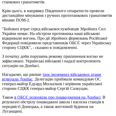
станкових гранатометів.
Крім цього, в напрямку Південного сепаратисти провели
дистанційне мінування з ручних протитанкових гранатометів
мінами ПОМ-2.
"Бойових втрат серед військовослужбовців Збройних Сил
України немає. На обстріли противника наші військові
відкривали вогонь. Про дії збройних формувань Російської
Федерації повідомили представників ОБСЄ через Українську
сторону СЦКК", - сказано в повідомленні.
З початку доби порушень режиму припинення вогню не
зафіксовано. Українські військові і надалі контролюють
ситуацію на Донбасі.
Нагадаємо, що раніше
троє іноземних військових аташе
відвідали Донбас
. Делегацію приймали командувач ОС
генерал-майор Едуард Москальов і керівник української
сторони СЦКК генерал-майор Сергій Салкуцан.
Також
в ОБСЄ розповіли про пошкодження на Донбасі
. В
результаті обстрілу пошкоджені школа і насосна станція в
передмісті Донецька, а також житловий будинок на
Луганщині.