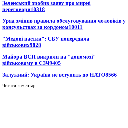
Зеленський зробив заяву про мирні
переговори
10318
Уряд змінив правила обслуговування чоловіків у
консульствах за кордоном
10011
"Медові пастки": СБУ попередила
військових
9828
Майора ВСП викрили на "допомозі"
військовому в СЗЧ
9405
Залужний: Україна не вступить до НАТО
8566
Читати коментарі