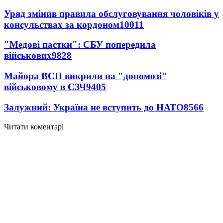
Уряд змінив правила обслуговування чоловіків у
консульствах за кордоном
10011
"Медові пастки": СБУ попередила
військових
9828
Майора ВСП викрили на "допомозі"
військовому в СЗЧ
9405
Залужний: Україна не вступить до НАТО
8566
Читати коментарі