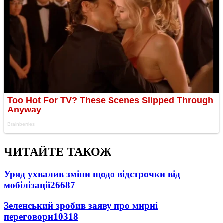
ЧИТАЙТЕ ТАКОЖ
Уряд ухвалив зміни щодо відстрочки від
мобілізації
26687
Зеленський зробив заяву про мирні
переговори
10318