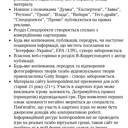
матеріалу.
Новини з позначками "Думка", "Експертиза", "Заява",
"Регіони", "Гроші", "Влада", "Вибори", "Тест-драйв",
"Спецпроекти", "Промо" публікуються на правах
реклами.
Розділ Спецпроекти створюється спільно з
комерційними партнерами.
Будь яке копіювання, публікація, передрук, чи наступне
поширення інформації, що містить посилання на
"Інтерфакс-Україна", EPA / UPG, суворо забороняється.
Власник веб-сторінки в розділі Я-Корреспондент є автор
публікації.
Будь-яке копіювання, передрук та відтворення
фотографічних творів та/або аудіовізуальних творів
правовласника Getty Images - суворо забороняється.
Матеріали сайту korrespondent.net призначені для осіб
старше 21 року (21+). Участь в азартних іграх може
викликати ігрову залежність. Дотримуйтесь правил
(принципів) відповідальної гри. При виявленні перших
ознак залежності негайно зверніться до спеціаліста.
Пам'ятайте, що участь в азартних іграх не може бути
джерелом доходів або альтернативою роботі.
Інформаційний ресурс korrespondent.net не проводить
ігри на реальні та/або віртуальні гроші, також сайт не
приймає ні в якій формі оплату ставок та інших