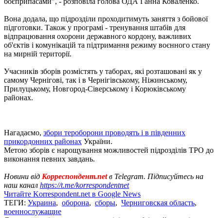
боєприпасами", - розповіла голова ОДА Ганна Коваленко.
Вона додала, що підрозділи проходитимуть заняття з бойової
підготовки. Також у програмі - тренування штабів для
відпрацювання охорони державного кордону, важливих
об'єктів і комунікацій та підтримання режиму воєнного стану
на мирній території.
Учасників зборів розмістять у таборах, які розташовані як у
самому Чернігові, так і в Чернігівському, Ніжинському,
Прилуцькому, Новгород-Сіверському і Корюківському
районах.
Нагадаємо,
збори тероборони проводять і в південних
прикордонних районах
України.
Метою зборів є нарощування можливостей підрозділів ТРО до
виконання певних завдань.
Новини від
Корреспондент.net
в Telegram. Підписуйтесь на
наш канал
https://t.me/korrespondentnet
Читайте Korrespondent.net в Google News
ТЕГИ:
Украина
,
оборона
,
сборы
,
Черниговская область
,
военнослужащие