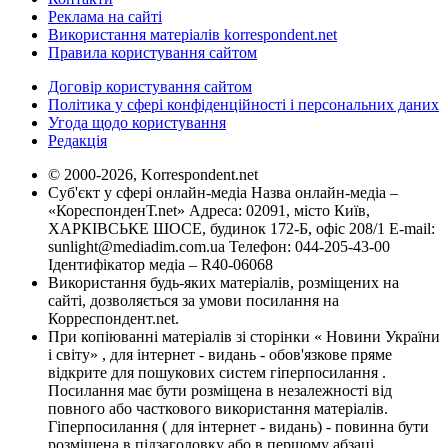
Реклама на сайті
Використання матеріалів korrespondent.net
Правила користування сайтом
Договір користування сайтом
Політика у сфері конфіденційності і персональних даних
Угода щодо користування
Редакція
© 2000-2026, Korrespondent.net
Суб'єкт у сфері онлайн-медіа Назва онлайн-медіа –
«КореспонденТ.net» Адреса: 02091, місто Київ,
ХАРКІВСЬКЕ ШОСЕ, будинок 172-Б, офіс 208/1 E-mail:
sunlight@mediadim.com.ua
Телефон: 044-205-43-00
Ідентифікатор медіа – R40-06068
Використання будь-яких матеріалів, розміщених на
сайті, дозволяється за умови посилання на
Корреспондент.net.
При копіюванні матеріалів зі сторінки « Новини України
і світу» , для інтернет - видань - обов'язкове пряме
відкрите для пошукових систем гіперпосилання .
Посилання має бути розміщена в незалежності від
повного або часткового використання матеріалів.
Гіперпосилання ( для інтернет - видань) - повинна бути
розміщена в підзаголовку або в першому абзаці