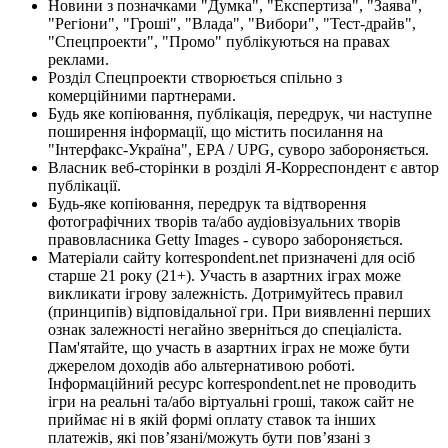
Новини з позначками "Думка", "Експертиза", "Заява",
"Регіони", "Гроші", "Влада", "Вибори", "Тест-драйв",
"Спецпроекти", "Промо" публікуються на правах
реклами.
Розділ Спецпроекти створюється спільно з
комерційними партнерами.
Будь яке копіювання, публікація, передрук, чи наступне
поширення інформації, що містить посилання на
"Інтерфакс-Україна", EPA / UPG, суворо забороняється.
Власник веб-сторінки в розділі Я-Корреспондент є автор
публікації.
Будь-яке копіювання, передрук та відтворення
фотографічних творів та/або аудіовізуальних творів
правовласника Getty Images - суворо забороняється.
Матеріали сайту korrespondent.net призначені для осіб
старше 21 року (21+). Участь в азартних іграх може
викликати ігрову залежність. Дотримуйтесь правил
(принципів) відповідальної гри. При виявленні перших
ознак залежності негайно зверніться до спеціаліста.
Пам'ятайте, що участь в азартних іграх не може бути
джерелом доходів або альтернативою роботі.
Інформаційний ресурс korrespondent.net не проводить
ігри на реальні та/або віртуальні гроші, також сайт не
приймає ні в якій формі оплату ставок та інших
платежів, які пов’язані/можуть бути пов’язані з