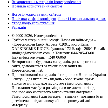
Використання матеріалів korrespondent.net
Правила користування сайтом
Договір користування сайтом
Політика у сфері конфіденційності і персональних даних
Угода щодо користування
Редакція
© 2000-2026, Korrespondent.net
Суб'єкт у сфері онлайн-медіа Назва онлайн-медіа –
«КореспонденТ.net» Адреса: 02091, місто Київ,
ХАРКІВСЬКЕ ШОСЕ, будинок 172-Б, офіс 208/1 E-mail:
sunlight@mediadim.com.ua
Телефон: 044-205-43-00
Ідентифікатор медіа – R40-06068
Використання будь-яких матеріалів, розміщених на
сайті, дозволяється за умови посилання на
Корреспондент.net.
При копіюванні матеріалів зі сторінки « Новини України
і світу» , для інтернет - видань - обов'язкове пряме
відкрите для пошукових систем гіперпосилання .
Посилання має бути розміщена в незалежності від
повного або часткового використання матеріалів.
Гіперпосилання ( для інтернет - видань) - повинна бути
розміщена в підзаголовку або в першому абзаці
матеріалу.