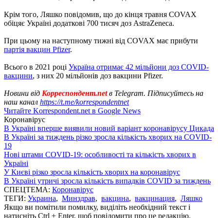
Крім того, Ляшко повідомив, що до кінця травня COVAX
обіцяє Україні додаткові 700 тисяч доз AstraZeneca.
При цьому на наступному тижні від COVAX має прибути
партія вакцин Pfizer
.
Всього в 2021 році
Україна отримає 42 мільйони доз COVID-
вакцини
, з них 20 мільйонів доз вакцини Pfizer.
Новини від
Корреспондент.net
в Telegram. Підписуйтесь на
наш канал
https://t.me/korrespondentnet
Читайте Korrespondent.net в Google News
Коронавірус
В Україні вперше виявили новий варіант коронавірусу Цикада
В Україні за тиждень різко зросла кількість хворих на COVID-
19
Нові штами COVID-19: особливості та кількість хворих в
Україні
У Києві різко зросла кількість хворих на коронавірус
В Україні утричі зросла кількість випадків COVID за тиждень
СПЕЦТЕМА:
Коронавірус
ТЕГИ:
Украина
,
Минздрав
,
вакцина
,
вакцинация
,
Ляшко
Якщо ви помітили помилку, виділіть необхідний текст і
натисніть Ctrl + Enter, щоб повідомити про це редакцію.