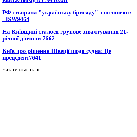
військовому в СЗЧ
10381
РФ створила "українську бригаду" з полонених
- ISW
9464
На Київщині сталося групове зґвалтування 21-
річної дівчини
7662
Київ про рішення Швеції щодо судна: Це
прецедент
7641
Читати коментарі