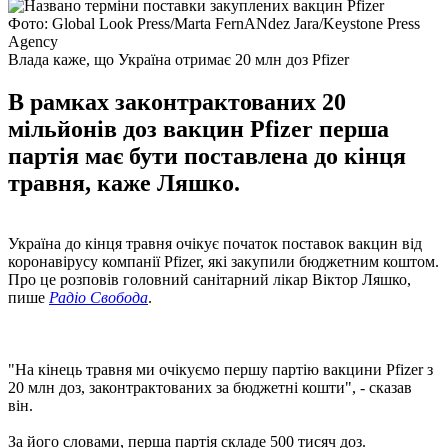
Фото: Global Look Press/Marta FernANdez Jara/Keystone Press
Agency
Влада каже, що Україна отримає 20 млн доз Pfizer
В рамках законтрактованих 20
мільйонів доз вакцин Pfizer перша
партія має бути поставлена ​​до кінця
травня, каже Ляшко.
Україна до кінця травня очікує початок поставок вакцин від
коронавірусу компанії Pfizer, які закупили бюджетним коштом.
Про це розповів головний санітарний лікар Віктор Ляшко,
пише
Радіо Свобода
.
"На кінець травня ми очікуємо першу партію вакцини Pfizer з
20 млн доз, законтрактованих за бюджетні кошти", - сказав
він.
За його словами, перша партія складе 500 тисяч доз.