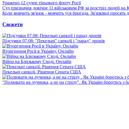
Уражено 12 суден тіньового флоту Росії
Суд призначив довічне 11 військовим РФ за розстріл людей на 
Коли мовчить зв'язок - мовчить уся бригада. Зв'язківці просять
Сюжети
Підсумки 07.08: "Пекельні" санкції і "парад" дронів
Вторгнення Росії в Україну. Онлайн
Війна на Близькому Сході. Онлайн
Пекельні санкції. Рішення Сената США
"Полювати на лучника, а не на стрілу". Як Україні боротись з 