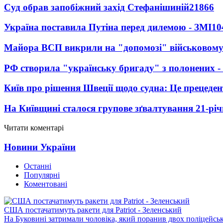
Суд обрав запобіжний захід Стефанішиній
21866
Україна поставила Путіна перед дилемою - ЗМІ
10
Майора ВСП викрили на "допомозі" військовому
РФ створила "українську бригаду" з полонених -
Київ про рішення Швеції щодо судна: Це прецеден
На Київщині сталося групове зґвалтування 21-річ
Читати коментарі
Новини України
Останні
Популярні
Коментовані
США постачатимуть ракети для Patriot - Зеленський
На Буковині затримали чоловіка, який поранив двох поліцейсь