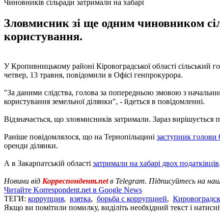
Чиновників сільради затримали на хабарі
Зловмисник зі ще одним чиновником сіл
користування.
У Кропивницькому районі Кіровоградської області сільський гол
четвер, 13 травня, повідомили в Офісі генпрокурора.
"За даними слідства, голова за попередньою змовою з начальни
користування земельної ділянки", - йдеться в повідомленні.
Відзначається, що зловмисників затримали. Зараз вирішується 
Раніше повідомлялося, що на Тернопільщині
заступник голови 
оренди ділянки.
А в Закарпатській області
затримали на хабарі двох податківців
Новини від
Корреспондент.net
в Telegram. Підписуйтесь на на
Читайте Korrespondent.net в Google News
ТЕГИ:
коррупция
,
взятка
,
борьба с коррупцией
,
Кировоградск
Якщо ви помітили помилку, виділіть необхідний текст і натисніт