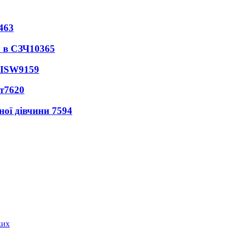
463
 в СЗЧ
10365
 ISW
9159
т
7620
ної дівчини
7594
ких