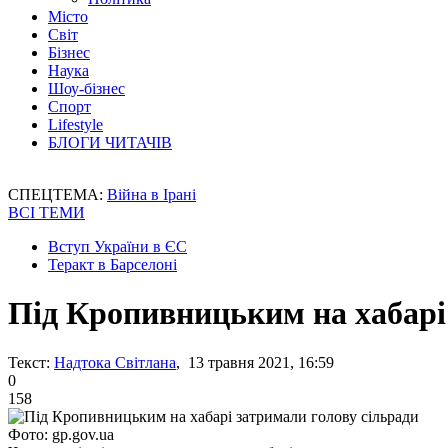
Місто
Світ
Бізнес
Наука
Шоу-бізнес
Спорт
Lifestyle
БЛОГИ ЧИТАЧІВ
СПЕЦТЕМА:
Війна в Ірані
ВСІ ТЕМИ
Вступ України в ЄС
Теракт в Барселоні
Під Кропивницьким на хабарі
Текст:
Надтока Світлана
, 13 травня 2021, 16:59
0
158
Фото: gp.gov.ua