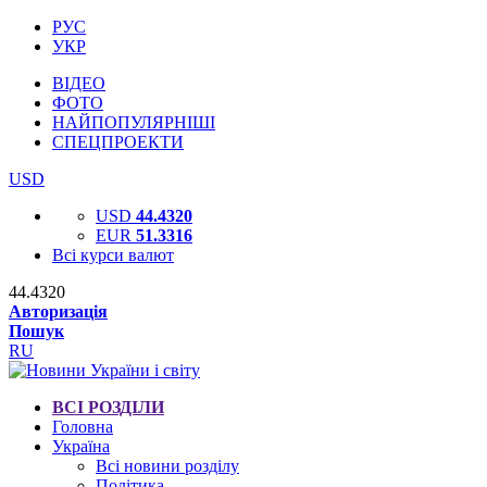
РУС
УКР
ВІДЕО
ФОТО
НАЙПОПУЛЯРНІШІ
СПЕЦПРОЕКТИ
USD
USD
44.4320
EUR
51.3316
Всі курси валют
44.4320
Авторизація
Пошук
RU
ВСІ РОЗДІЛИ
Головна
Україна
Всі новини розділу
Політика