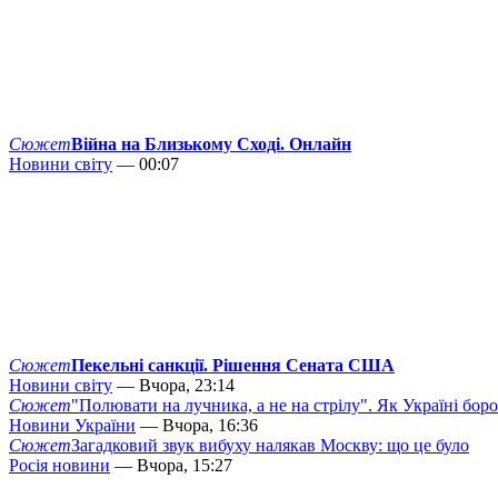
Сюжет
Війна на Близькому Сході. Онлайн
Новини світу
— 00:07
Сюжет
Пекельні санкції. Рішення Сената США
Новини світу
— Вчора, 23:14
Сюжет
"Полювати на лучника, а не на стрілу". Як Україні бор
Новини України
— Вчора, 16:36
Сюжет
Загадковий звук вибуху налякав Москву: що це було
Росія новини
— Вчора, 15:27