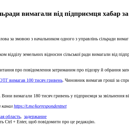
ьради вимагали від підприємця хабар за
ова за змовою з начальником одного з управлінь сільради вимага
ком відділу земельних відносин сільської ради вимагали від під
питання про повідомлення затриманим про підозру й обрання зап
ОТГ вимагав 100 тисяч гривень
. Чиновник вимагав гроші за спри
. Вони вимагали 180 тисяч гривень у підприємця за звільнення ві
ш канал
https://t.me/korrespondentnet
ая область
,
задержание
ь Ctrl + Enter, щоб повідомити про це редакцію.