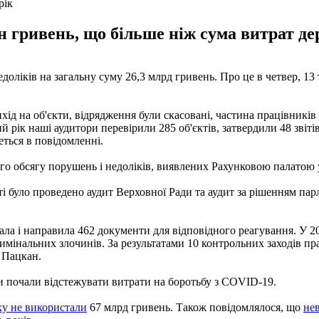
рік
лн гривень, що більше ніж сума витрат д
оліків на загальну суму 26,3 млрд гривень. Про це в четвер, 13
хід на об'єкти, відрядження були скасовані, частина працівникі
й рік наші аудитори перевірили 285 об'єктів, затвердили 48 звіті
еться в повідомленні.
о обсягу порушень і недоліків, виявлених Рахунковою палатою у 
ті було проведено аудит Верховної Ради та аудит за рішенням па
ала і направила 462 документи для відповідного реагування. У 20
мінальних злочинів. За результатами 10 контрольних заходів п
 Пацкан.
ти почали відстежувати витрати на боротьбу з COVID-19.
ку не використали
67 млрд гривень. Також повідомлялося, що
не