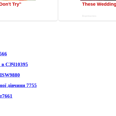
566
 в СЗЧ
10395
 ISW
9880
ної дівчини
7755
т
7661