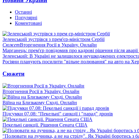
Новини України
Останні
Популярні
Коментовані
Зеленський зустрівся з прем'єр-міністром Сербії
Сюжет
Вторгнення Росії в Україну. Онлайн
Марганець: прем'єр повідомив про кадрові рішення після аварії
Зеленський: В Україні не залишилося неушкоджених електрост
Росіяни планують посилити "вільне полювання" на авто на Хе
Сюжети
Вторгнення Росії в Україну. Онлайн
Війна на Близькому Сході. Онлайн
Підсумки 07.08: "Пекельні" санкції і "парад" дронів
Пекельні санкції. Рішення Сената США
"Полювати на лучника, а не на стрілу". Як Україні боротись з 