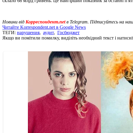
склало 68 млрд гривень. Це найгірший показник за останні п'ять
Новини від
Корреспондент.net
в Telegram. Підписуйтесь на на
Читайте Korrespondent.net в Google News
ТЕГИ:
нарушения
,
аудит
,
Госбюджет
Якщо ви помітили помилку, виділіть необхідний текст і натисніт