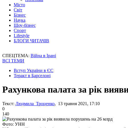
Місто
Світ
Бізнес
Наука
Шоу-бізнес
Спорт
Lifestyle
БЛОГИ ЧИТАЧІВ
СПЕЦТЕМА:
Війна в Ірані
ВСІ ТЕМИ
Вступ України в ЄС
Теракт в Барселоні
Рахункова палата за рік вияв
Текст:
Людмила Троценко
, 13 травня 2021, 17:10
0
140
Фото: УНН