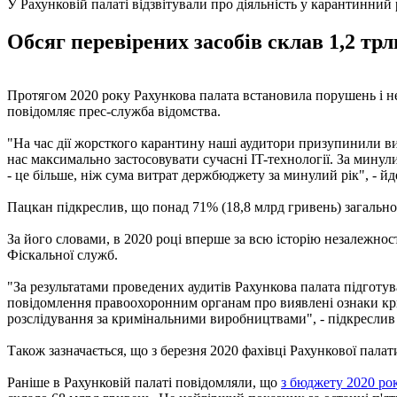
У Рахунковій палаті відзвітували про діяльність у карантинний 
Обсяг перевірених засобів склав 1,2 тр
Протягом 2020 року Рахункова палата встановила порушень і нед
повідомляє прес-служба відомства.
"На час дії жорсткого карантину наші аудитори призупинили ви
нас максимально застосовувати сучасні IT-технології. За минули
- це більше, ніж сума витрат держбюджету за минулий рік", - йд
Пацкан підкреслив, що понад 71% (18,8 млрд гривень) загальног
За його словами, в 2020 році вперше за всю історію незалежнос
Фіскальної служб.
"За результатами проведених аудитів Рахункова палата підготув
повідомлення правоохоронним органам про виявлені ознаки кри
розслідування за кримінальними виробництвами", - підкреслив
Також зазначається, що з березня 2020 фахівці Рахункової пала
Раніше в Рахунковій палаті повідомляли, що
з бюджету 2020 ро