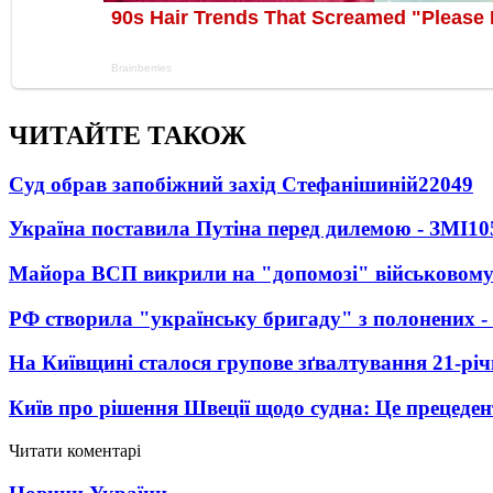
ЧИТАЙТЕ ТАКОЖ
Суд обрав запобіжний захід Стефанішиній
22049
Україна поставила Путіна перед дилемою - ЗМІ
10
Майора ВСП викрили на "допомозі" військовому
РФ створила "українську бригаду" з полонених -
На Київщині сталося групове зґвалтування 21-річ
Київ про рішення Швеції щодо судна: Це прецеден
Читати коментарі