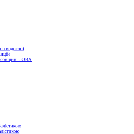
 на водогоні
анцій
рсонщині - ОВА
балістикою