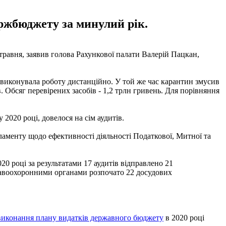
ержбюджету за минулий рік.
 травня, заявив голова Рахункової палати Валерій Пацкан,
в виконувала роботу дистанційно. У той же час карантин змусив
в. Обсяг перевірених засобів - 1,2 трлн гривень. Для порівняння
2020 році, довелося на сім аудитів.
рламенту щодо ефективності діяльності Податкової, Митної та
20 році за результатами 17 аудитів відправлено 21
равоохоронними органами розпочато 22 досудових
виконання плану видатків державного бюджету
в 2020 році