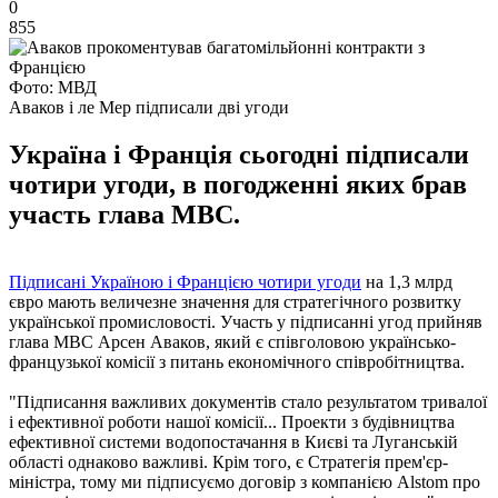
0
855
Фото: МВД
Аваков і ле Мер підписали дві угоди
Україна і Франція сьогодні підписали
чотири угоди, в погодженні яких брав
участь глава МВС.
Підписані Україною і Францією чотири угоди
на 1,3 млрд
євро мають величезне значення для стратегічного розвитку
української промисловості. Участь у підписанні угод прийняв
глава МВС Арсен Аваков, який є співголовою українсько-
французької комісії з питань економічного співробітництва.
"Підписання важливих документів стало результатом тривалої
і ефективної роботи нашої комісії... Проекти з будівництва
ефективної системи водопостачання в Києві та Луганській
області однаково важливі. Крім того, є Стратегія прем'єр-
міністра, тому ми підписуємо договір з компанією Alstom про