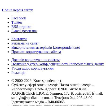
Повна версія сайту
Facebook
Twitter
RSS-стрічки
E-mail розсилка
Контакти
Реклама на сайті
Використання матеріалів korrespondent.net
Правила користування сайтом
Договір користування сайтом
Політика у сфері конфіденційності і персональних даних
Угода щодо користування
Редакція
© 2000-2026, Korrespondent.net
Суб'єкт у сфері онлайн-медіа Назва онлайн-медіа –
«КореспонденТ.net» Адреса: 02091, місто Київ,
ХАРКІВСЬКЕ ШОСЕ, будинок 172-Б, офіс 208/1 E-mail:
sunlight@mediadim.com.ua
Телефон: 044-205-43-00
Ідентифікатор медіа – R40-06068