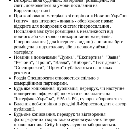
Використання будь-яких матеріалів, розміщених на
сайті, дозволяється за умови посилання на
Корреспондент.net.
При копіюванні матеріалів зі сторінки « Новини України
і світу» , для інтернет - видань - обов'язкове пряме
відкрите для пошукових систем гіперпосилання .
Посилання має бути розміщена в незалежності від
повного або часткового використання матеріалів.
Гіперпосилання ( для інтернет - видань) - повинна бути
розміщена в підзаголовку або в першому абзаці
матеріалу.
Новини з позначками "Думка", "Експертиза", "Заява",
"Регіони", "Гроші", "Влада", "Вибори", "Тест-драйв",
"Спецпроекти", "Промо" публікуються на правах
реклами.
Розділ Спецпроекти створюється спільно з
комерційними партнерами.
Будь яке копіювання, публікація, передрук, чи наступне
поширення інформації, що містить посилання на
"Інтерфакс-Україна", EPA / UPG, суворо забороняється.
Власник веб-сторінки в розділі Я-Корреспондент є автор
публікації.
Будь-яке копіювання, передрук та відтворення
фотографічних творів та/або аудіовізуальних творів
правовласника Getty Images - суворо забороняється.