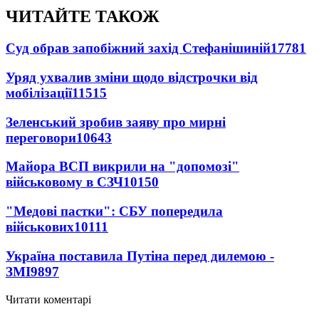
ЧИТАЙТЕ ТАКОЖ
Суд обрав запобіжний захід Стефанішиній
17781
Уряд ухвалив зміни щодо відстрочки від
мобілізації
11515
Зеленський зробив заяву про мирні
переговори
10643
Майора ВСП викрили на "допомозі"
військовому в СЗЧ
10150
"Медові пастки": СБУ попередила
військових
10111
Україна поставила Путіна перед дилемою -
ЗМІ
9897
Читати коментарі