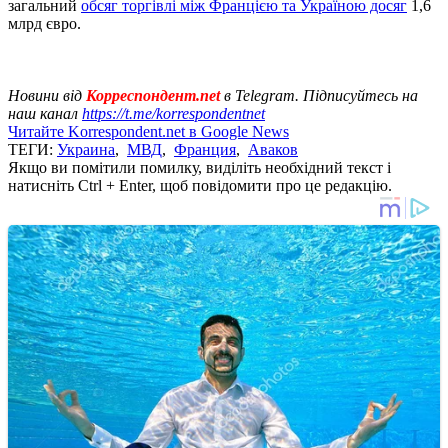
загальний
обсяг торгівлі між Францією та Україною досяг
1,6
млрд євро.
Новини від
Корреспондент.net
в Telegram. Підписуйтесь на
наш канал
https://t.me/korrespondentnet
Читайте Korrespondent.net в Google News
ТЕГИ:
Украина
,
МВД
,
Франция
,
Аваков
Якщо ви помітили помилку, виділіть необхідний текст і
натисніть Ctrl + Enter, щоб повідомити про це редакцію.