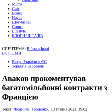
Місто
Світ
Бізнес
Наука
Шоу-бізнес
Спорт
Lifestyle
БЛОГИ ЧИТАЧІВ
СПЕЦТЕМА:
Війна в Ірані
ВСІ ТЕМИ
Вступ України в ЄС
Теракт в Барселоні
Аваков прокоментував
багатомільйонні контракти з
Францією
Текст:
Людмила Троценко
, 13 травня 2021, 19:02