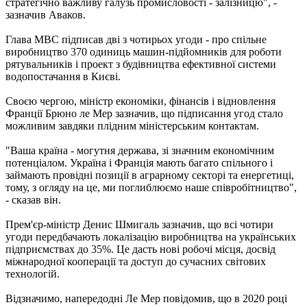
стратегічно важливу ​​галузь промисловості - залізницю", -
зазначив Аваков.
Глава МВС підписав дві з чотирьох угоди - про спільне
виробництво 370 одиниць машин-підйомників для роботи
рятувальників і проект з будівництва ефективної системи
водопостачання в Києві.
Своєю чергою, міністр економіки, фінансів і відновлення
Франції Брюно ле Мер зазначив, що підписання угод стало
можливим завдяки плідним міністерським контактам.
"Ваша країна - могутня держава, зі значним економічним
потенціалом. Україна і Франція мають багато спільного і
займають провідні позиції в аграрному секторі та енергетиці,
тому, з огляду на це, ми поглиблюємо наше співробітництво",
- сказав він.
Прем'єр-міністр Денис Шмигаль зазначив, що всі чотири
угоди передбачають локалізацію виробництва на українських
підприємствах до 35%. Це дасть нові робочі місця, досвід
міжнародної кооперації та доступ до сучасних світових
технологій.
Відзначимо, напередодні Ле Мер повідомив, що в 2020 році