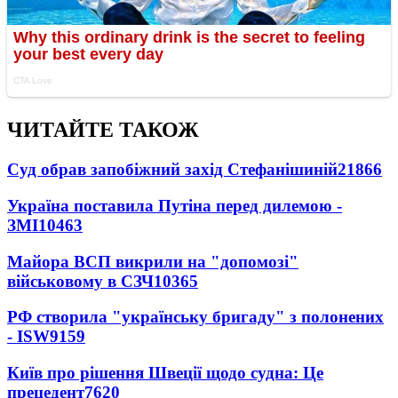
ЧИТАЙТЕ ТАКОЖ
Суд обрав запобіжний захід Стефанішиній
21866
Україна поставила Путіна перед дилемою -
ЗМІ
10463
Майора ВСП викрили на "допомозі"
військовому в СЗЧ
10365
РФ створила "українську бригаду" з полонених
- ISW
9159
Київ про рішення Швеції щодо судна: Це
прецедент
7620