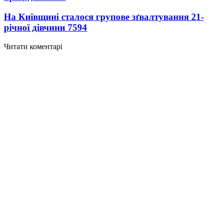
На Київщині сталося групове зґвалтування 21-
річної дівчини
7594
Читати коментарі