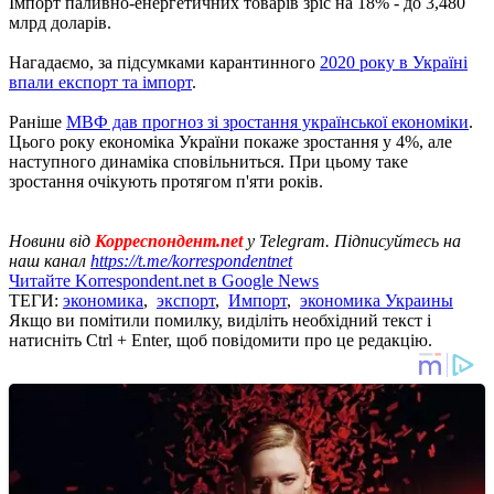
Імпорт паливно-енергетичних товарів зріс на 18% - до 3,480
млрд доларів.
Нагадаємо, за підсумками карантинного
2020 року в Україні
впали експорт та імпорт
.
Раніше
МВФ дав прогноз зі зростання української економіки
.
Цього року економіка України покаже зростання у 4%, але
наступного динаміка сповільниться. При цьому таке
зростання очікують протягом п'яти років.
Новини від
Корреспондент.net
у Telegram. Підписуйтесь на
наш канал
https://t.me/korrespondentnet
Читайте Korrespondent.net в Google News
ТЕГИ:
экономика
,
экспорт
,
Импорт
,
экономика Украины
Якщо ви помітили помилку, виділіть необхідний текст і
натисніть Ctrl + Enter, щоб повідомити про це редакцію.