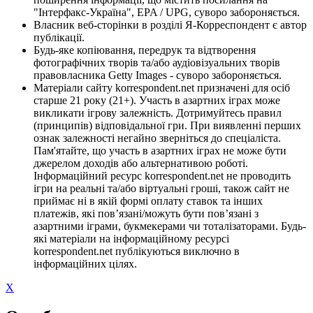
"Інтерфакс-Україна", EPA / UPG, суворо забороняється.
Власник веб-сторінки в розділі Я-Корреспондент є автор
публікації.
Будь-яке копіювання, передрук та відтворення
фотографічних творів та/або аудіовізуальних творів
правовласника Getty Images - суворо забороняється.
Матеріали сайту korrespondent.net призначені для осіб
старше 21 року (21+). Участь в азартних іграх може
викликати ігрову залежність. Дотримуйтесь правил
(принципів) відповідальної гри. При виявленні перших
ознак залежності негайно зверніться до спеціаліста.
Пам'ятайте, що участь в азартних іграх не може бути
джерелом доходів або альтернативою роботі.
Інформаційний ресурс korrespondent.net не проводить
ігри на реальні та/або віртуальні гроші, також сайт не
приймає ні в якій формі оплату ставок та інших
платежів, які пов’язані/можуть бути пов’язані з
азартними іграми, букмекерами чи тоталізаторами. Будь-
які матеріали на інформаційному ресурсі
korrespondent.net публікуються виключно в
інформаційних цілях.
X