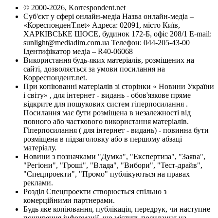
© 2000-2026, Korrespondent.net
Суб'єкт у сфері онлайн-медіа Назва онлайн-медіа –
«КореспонденТ.net» Адреса: 02091, місто Київ,
ХАРКІВСЬКЕ ШОСЕ, будинок 172-Б, офіс 208/1 E-mail:
sunlight@mediadim.com.ua
Телефон: 044-205-43-00
Ідентифікатор медіа – R40-06068
Використання будь-яких матеріалів, розміщених на
сайті, дозволяється за умови посилання на
Корреспондент.net.
При копіюванні матеріалів зі сторінки « Новини України
і світу» , для інтернет - видань - обов'язкове пряме
відкрите для пошукових систем гіперпосилання .
Посилання має бути розміщена в незалежності від
повного або часткового використання матеріалів.
Гіперпосилання ( для інтернет - видань) - повинна бути
розміщена в підзаголовку або в першому абзаці
матеріалу.
Новини з позначками "Думка", "Експертиза", "Заява",
"Регіони", "Гроші", "Влада", "Вибори", "Тест-драйв",
"Спецпроекти", "Промо" публікуються на правах
реклами.
Розділ Спецпроекти створюється спільно з
комерційними партнерами.
Будь яке копіювання, публікація, передрук, чи наступне
поширення інформації, що містить посилання на