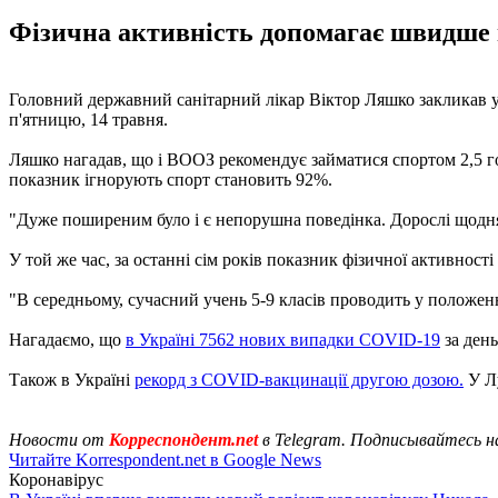
Фізична активність допомагає швидше в
Головний державний санітарний лікар Віктор Ляшко закликав у
п'ятницю, 14 травня.
Ляшко нагадав, що і ВООЗ рекомендує займатися спортом 2,5 го
показник ігнорують спорт становить 92%.
"Дуже поширеним було і є непорушна поведінка. Дорослі щодня п
У той же час, за останні сім років показник фізичної активност
"В середньому, сучасний учень 5-9 класів проводить у положенн
Нагадаємо, що
в Україні 7562 нових випадки COVID-19
за день
Також в Україні
рекорд з COVID-вакцинації другою дозою.
У Лу
Новости от
Корреспондент.net
в Telegram. Подписывайтесь н
Читайте Korrespondent.net в Google News
Коронавірус