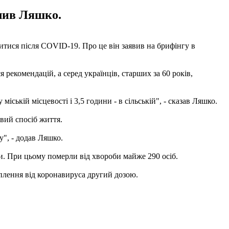
слив Ляшко.
итися після COVID-19. Про це він заявив на брифінгу в
рекомендацій, а серед українців, старших за 60 років,
ькій місцевості і 3,5 години - в сільській", - сказав Ляшко.
ивий спосіб життя.
у", - додав Ляшко.
ли. При цьому померли від хвороби майже 290 осіб.
плення від коронавируса другий дозою.