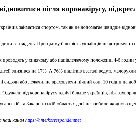
ідновитися після коронавірусу, підкре
країнців займатися спортом, так як це допомагає швидше віднов
дини в тиждень. При цьому більшість українців не дотримуються 
роводять у сидячому або напівлежачому положенні 4-6 годин у міс
і дітей знизився на 17%. А 76% підлітків взагалі ведуть малорухл
і сидячи або лежачи, не враховуючи нічний сон, 10 годин на доб
. Одужали від коронавірусу вдвічі більше українців, ніж захворі
ганській та Закарпатській областях досі не зробили жодного ще
а наш канал
https://t.me/korrespondentnet