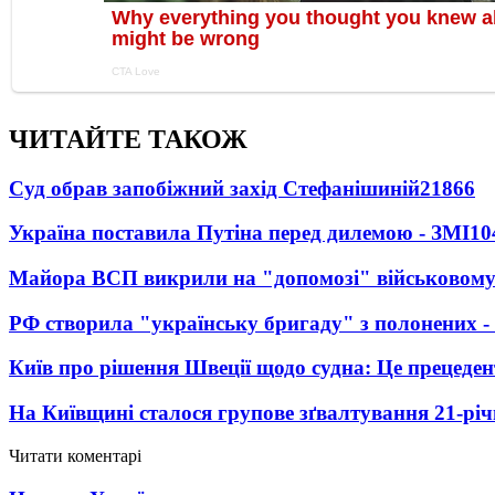
ЧИТАЙТЕ ТАКОЖ
Суд обрав запобіжний захід Стефанішиній
21866
Україна поставила Путіна перед дилемою - ЗМІ
10
Майора ВСП викрили на "допомозі" військовому
РФ створила "українську бригаду" з полонених -
Київ про рішення Швеції щодо судна: Це прецеден
На Київщині сталося групове зґвалтування 21-річ
Читати коментарі