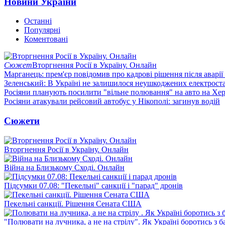
Новини України
Останні
Популярні
Коментовані
Сюжет
Вторгнення Росії в Україну. Онлайн
Марганець: прем'єр повідомив про кадрові рішення після аварії
Зеленський: В Україні не залишилося неушкоджених електрост
Росіяни планують посилити "вільне полювання" на авто на Хе
Росіяни атакували рейсовий автобус у Нікополі: загинув водій
Сюжети
Вторгнення Росії в Україну. Онлайн
Війна на Близькому Сході. Онлайн
Підсумки 07.08: "Пекельні" санкції і "парад" дронів
Пекельні санкції. Рішення Сената США
"Полювати на лучника, а не на стрілу". Як Україні боротись з 