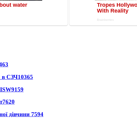
463
 в СЗЧ
10365
 ISW
9159
т
7620
ної дівчини
7594