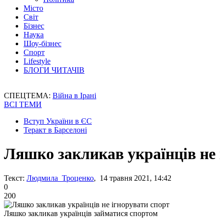
Місто
Світ
Бізнес
Наука
Шоу-бізнес
Спорт
Lifestyle
БЛОГИ ЧИТАЧІВ
СПЕЦТЕМА:
Війна в Ірані
ВСІ ТЕМИ
Вступ України в ЄС
Теракт в Барселоні
Ляшко закликав українців не 
Текст:
Людмила Троценко
, 14 травня 2021, 14:42
0
200
Ляшко закликав українців займатися спортом