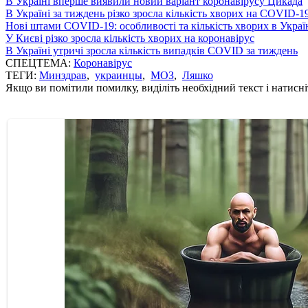
В Україні вперше виявили новий варіант коронавірусу Цикада
В Україні за тиждень різко зросла кількість хворих на COVID-1
Нові штами COVID-19: особливості та кількість хворих в Украї
У Києві різко зросла кількість хворих на коронавірус
В Україні утричі зросла кількість випадків COVID за тиждень
СПЕЦТЕМА:
Коронавірус
ТЕГИ:
Минздрав
,
украинцы
,
МОЗ
,
Ляшко
Якщо ви помітили помилку, виділіть необхідний текст і натисніт