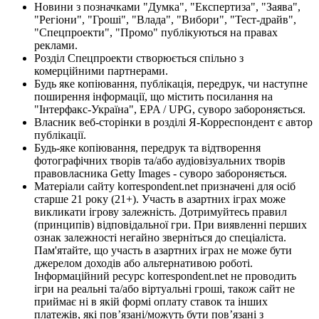
Новини з позначками "Думка", "Експертиза", "Заява",
"Регіони", "Гроші", "Влада", "Вибори", "Тест-драйв",
"Спецпроекти", "Промо" публікуються на правах
реклами.
Розділ Спецпроекти створюється спільно з
комерційними партнерами.
Будь яке копіювання, публікація, передрук, чи наступне
поширення інформації, що містить посилання на
"Інтерфакс-Україна", EPA / UPG, суворо забороняється.
Власник веб-сторінки в розділі Я-Корреспондент є автор
публікації.
Будь-яке копіювання, передрук та відтворення
фотографічних творів та/або аудіовізуальних творів
правовласника Getty Images - суворо забороняється.
Матеріали сайту korrespondent.net призначені для осіб
старше 21 року (21+). Участь в азартних іграх може
викликати ігрову залежність. Дотримуйтесь правил
(принципів) відповідальної гри. При виявленні перших
ознак залежності негайно зверніться до спеціаліста.
Пам'ятайте, що участь в азартних іграх не може бути
джерелом доходів або альтернативою роботі.
Інформаційний ресурс korrespondent.net не проводить
ігри на реальні та/або віртуальні гроші, також сайт не
приймає ні в якій формі оплату ставок та інших
платежів, які пов’язані/можуть бути пов’язані з