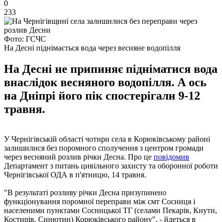
0
233
Фото: ГСЧС
На Десні піднімається вода через весняне водопілля
На Десні не припиняє підніматися вода
внаслідок весняного водопілля. А ось
на Дніпрі його пік спостерігали 9-12
травня.
У Чернігівській області чотири села в Корюківському районі
залишилися без поромного сполучення з центром громади
через весняний розлив річки Десна. Про це
повідомив
Департамент з питань цивільного захисту та оборонної роботи
Чернігівської ОДА в п'ятницю, 14 травня.
"В результаті розливу річки Десна призупинено
функціонування поромної переправи між смт Сосниця і
населеними пунктами Сосницької ТГ (селами Пекарів, Кнути,
Костирів, Синютин) Корюківського району", - йдеться в