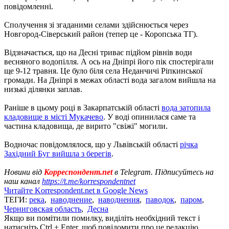
повідомленні.
Сполучення зі згаданими селами здійснюється через
Новгород-Сіверський район (тепер це - Коропська ТГ).
Відзначається, що на Десні триває підйом рівнів води
весняного водопілля. А ось на Дніпрі його пік спостерігали
ще 9-12 травня. Це було біля села Неданчичі Ріпкинської
громади. На Дніпрі в межах області вода загалом вийшла на
низькі ділянки заплав.
Раніше в цьому році в Закарпатській області
вода затопила
кладовище в місті Мукачево
. У воді опинилася саме та
частина кладовища, де вирито "свіжі" могили.
Водночас повідомлялося, що у Львівській області
річка
Західний Буг вийшла з берегів
.
Новини від
Корреспондент.net
в Telegram. Підписуйтесь на
наш канал
https://t.me/korrespondentnet
Читайте Korrespondent.net в Google News
ТЕГИ:
река
,
наводнение
,
наводнения
,
паводок
,
паром
,
Черниговская область
,
Десна
Якщо ви помітили помилку, виділіть необхідний текст і
натисніть Ctrl + Enter, щоб повідомити про це редакцію.