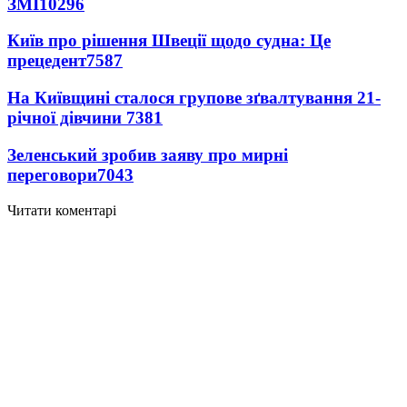
ЗМІ
10296
Київ про рішення Швеції щодо судна: Це
прецедент
7587
На Київщині сталося групове зґвалтування 21-
річної дівчини
7381
Зеленський зробив заяву про мирні
переговори
7043
Читати коментарі