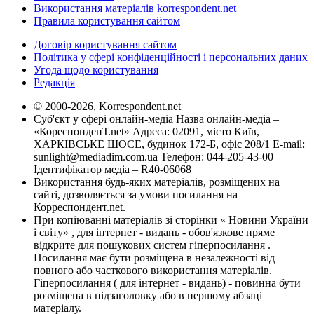
Використання матеріалів korrespondent.net
Правила користування сайтом
Договір користування сайтом
Політика у сфері конфіденційності і персональних даних
Угода щодо користування
Редакція
© 2000-2026, Korrespondent.net
Суб'єкт у сфері онлайн-медіа Назва онлайн-медіа –
«КореспонденТ.net» Адреса: 02091, місто Київ,
ХАРКІВСЬКЕ ШОСЕ, будинок 172-Б, офіс 208/1 E-mail:
sunlight@mediadim.com.ua
Телефон: 044-205-43-00
Ідентифікатор медіа – R40-06068
Використання будь-яких матеріалів, розміщених на
сайті, дозволяється за умови посилання на
Корреспондент.net.
При копіюванні матеріалів зі сторінки « Новини України
і світу» , для інтернет - видань - обов'язкове пряме
відкрите для пошукових систем гіперпосилання .
Посилання має бути розміщена в незалежності від
повного або часткового використання матеріалів.
Гіперпосилання ( для інтернет - видань) - повинна бути
розміщена в підзаголовку або в першому абзаці
матеріалу.