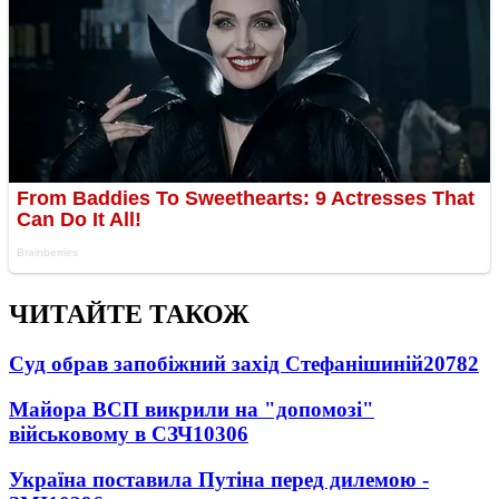
ЧИТАЙТЕ ТАКОЖ
Суд обрав запобіжний захід Стефанішиній
20782
Майора ВСП викрили на "допомозі"
військовому в СЗЧ
10306
Україна поставила Путіна перед дилемою -