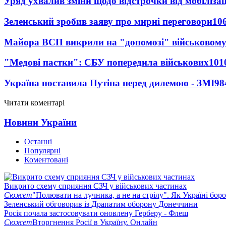
Уряд ухвалив зміни щодо відстрочки від мобілізац
Зеленський зробив заяву про мирні переговори
10
Майора ВСП викрили на "допомозі" військовому
"Медові пастки": СБУ попередила військових
101
Україна поставила Путіна перед дилемою - ЗМІ
98
Читати коментарі
Новини України
Останні
Популярні
Коментовані
Викрито схему сприяння СЗЧ у військових частинах
Сюжет
"Полювати на лучника, а не на стрілу". Як Україні бор
Зеленський обговорив із Драпатим оборону Донеччини
Росія почала застосовувати оновлену Герберу - Флеш
Сюжет
Вторгнення Росії в Україну. Онлайн