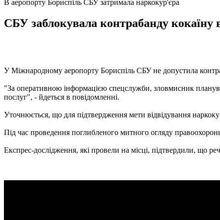
В аеропорту Бориспіль СБУ затримала наркокур'єра
СБУ заблокувала контрабанду кокаїну в
У Міжнародному аеропорту Бориспіль СБУ не допустила контраба
"За оперативною інформацією спецслужби, зловмисник планував
послуг", - йдеться в повідомленні.
Уточнюється, що для підтвердження мети відвідування наркокур'
Під час проведення поглибленого митного огляду правоохоронц
Експрес-дослідження, які провели на місці, підтвердили, що ​​р