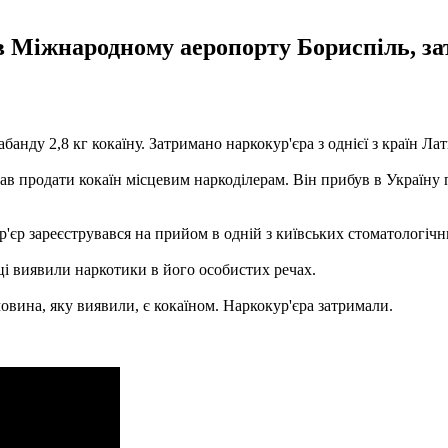
 Міжнародному аеропорту Бориспіль, затр
нду 2,8 кг кокаїну. Затримано наркокур'єра з однієї з країн Л
 продати кокаїн місцевим наркоділерам. Він прибув в Україну п
єр зареєструвався на прийом в одній з київських стоматологічни
і виявили наркотики в його особистих речах.
ечовина, яку виявили, є кокаїном. Наркокур'єра затримали.