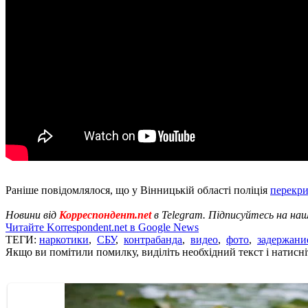
Раніше повідомлялося, що у Вінницькій області поліція
перекри
Новини від
Корреспондент.net
в Telegram. Підписуйтесь на на
Читайте Korrespondent.net в Google News
ТЕГИ:
наркотики
,
СБУ
,
контрабанда
,
видео
,
фото
,
задержани
Якщо ви помітили помилку, виділіть необхідний текст і натисніт