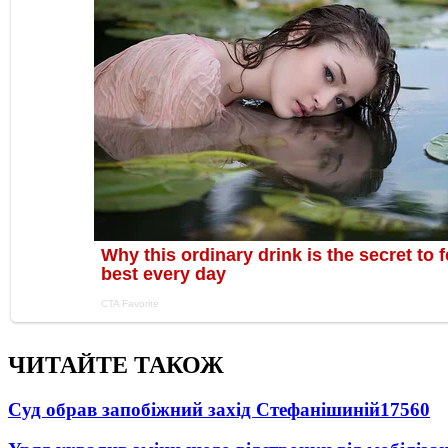
ЧИТАЙТЕ ТАКОЖ
Суд обрав запобіжний захід Стефанішиній
17560