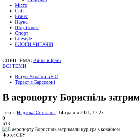
Місто
Світ
Бізнес
Наука
Шоу-бізнес
Спорт
Lifestyle
БЛОГИ ЧИТАЧІВ
СПЕЦТЕМА:
Війна в Ірані
ВСІ ТЕМИ
Вступ України в ЄС
Теракт в Барселоні
В аеропорту Бориспіль затрим
Текст:
Надтока Світлана
, 14 травня 2021, 17:23
0
513
Фото: СБУ