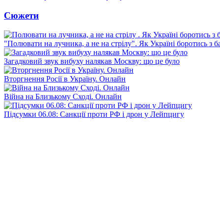
Сюжети
"Полювати на лучника, а не на стрілу". Як Україні боротись з 
Загадковий звук вибуху налякав Москву: що це було
Вторгнення Росії в Україну. Онлайн
Війна на Близькому Сході. Онлайн
Підсумки 06.08: Санкції проти РФ і дрон у Лейпцигу