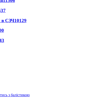
ії
11506
637
 в СЗЧ
10129
00
43
отись з балістикою